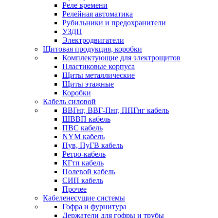
Реле времени
Релейная автоматика
Рубильники и предохранители
УЗДП
Электродвигатели
Щитовая продукция, коробки
Комплектующие для электрощитов
Пластиковые корпуса
Щиты металлические
Щиты этажные
Коробки
Кабель силовой
ВВГнг, ВВГ-Пнг, ППГнг кабель
ШВВП кабель
ПВС кабель
NYM кабель
Пув, ПуГВ кабель
Ретро-кабель
КГтп кабель
Полевой кабель
СИП кабель
Прочее
Кабеленесущие системы
Гофра и фурнитура
Держатели для гофры и трубы