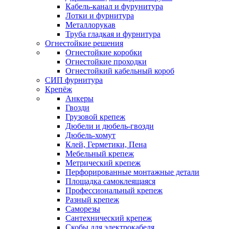
Кабель-канал и фурунитура
Лотки и фурнитура
Металлорукав
Труба гладкая и фурнитура
Огнестойкие решения
Огнестойкие коробки
Огнестойкие проходки
Огнестойкий кабельный короб
СИП фурнитура
Крепёж
Анкеры
Гвозди
Грузовой крепеж
Дюбели и дюбель-гвозди
Дюбель-хомут
Клей, Герметики, Пена
Мебельный крепеж
Метрический крепеж
Перфорированные монтажные детали
Площадка самоклеящаяся
Профессиональный крепеж
Разный крепеж
Саморезы
Сантехнический крепеж
Скобы для электрокабеля