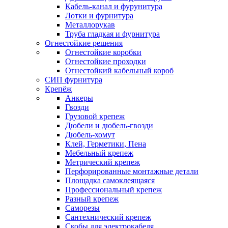
Кабель-канал и фурунитура
Лотки и фурнитура
Металлорукав
Труба гладкая и фурнитура
Огнестойкие решения
Огнестойкие коробки
Огнестойкие проходки
Огнестойкий кабельный короб
СИП фурнитура
Крепёж
Анкеры
Гвозди
Грузовой крепеж
Дюбели и дюбель-гвозди
Дюбель-хомут
Клей, Герметики, Пена
Мебельный крепеж
Метрический крепеж
Перфорированные монтажные детали
Площадка самоклеящаяся
Профессиональный крепеж
Разный крепеж
Саморезы
Сантехнический крепеж
Скобы для электрокабеля