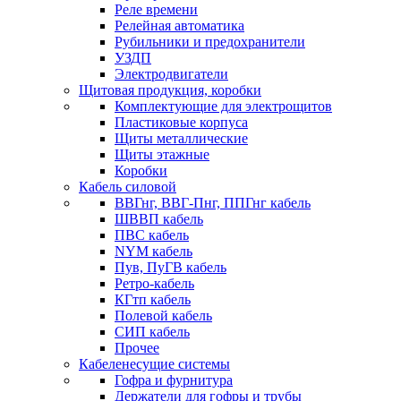
Реле времени
Релейная автоматика
Рубильники и предохранители
УЗДП
Электродвигатели
Щитовая продукция, коробки
Комплектующие для электрощитов
Пластиковые корпуса
Щиты металлические
Щиты этажные
Коробки
Кабель силовой
ВВГнг, ВВГ-Пнг, ППГнг кабель
ШВВП кабель
ПВС кабель
NYM кабель
Пув, ПуГВ кабель
Ретро-кабель
КГтп кабель
Полевой кабель
СИП кабель
Прочее
Кабеленесущие системы
Гофра и фурнитура
Держатели для гофры и трубы