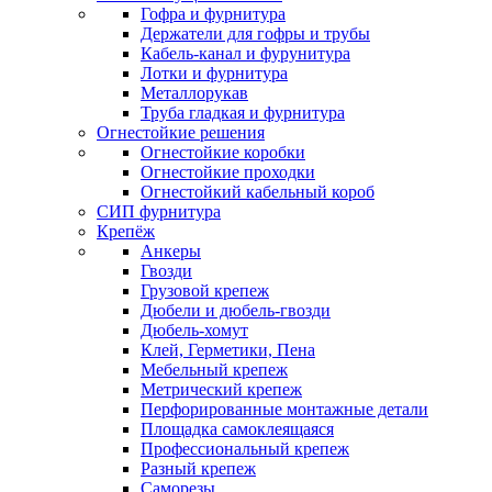
Гофра и фурнитура
Держатели для гофры и трубы
Кабель-канал и фурунитура
Лотки и фурнитура
Металлорукав
Труба гладкая и фурнитура
Огнестойкие решения
Огнестойкие коробки
Огнестойкие проходки
Огнестойкий кабельный короб
СИП фурнитура
Крепёж
Анкеры
Гвозди
Грузовой крепеж
Дюбели и дюбель-гвозди
Дюбель-хомут
Клей, Герметики, Пена
Мебельный крепеж
Метрический крепеж
Перфорированные монтажные детали
Площадка самоклеящаяся
Профессиональный крепеж
Разный крепеж
Саморезы