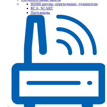
HDMI шнуры, переходники, удлинители
RCA, SCART
Патч-корды