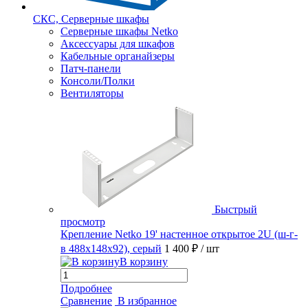
СКС, Серверные шкафы
Серверные шкафы Netko
Аксессуары для шкафов
Кабельные органайзеры
Патч-панели
Консоли/Полки
Вентиляторы
Быстрый
просмотр
Крепление Netko 19' настенное открытое 2U (ш-г-
в 488х148х92), серый
1 400 ₽
/ шт
В корзину
Подробнее
Сравнение
В избранное