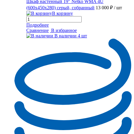
Шкаф настенный 19″ Netko WMA 4U
(600x450x280) серый, собранный
13 000 ₽
/ шт
В корзину
Подробнее
Сравнение
В избранное
В наличии
4 шт