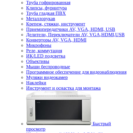
Труба гофрированная
Клипсы, фурнитура
Труба гладкая ПВХ
Металлорукав
Крепеж, стяжки, инструмент
Приемопередатчики AV, VGA, HDMI, USB
Делители, Переключатели AV, VGA,HDMI,USB
Конверторы AV, VGA, HDMI
Микрофоны
Реле, коммутация
ИК/LED подсветка
Объективы
Мыши беспроводные
Программное обеспечение для видеонаблюдения
Муляжи видеокамер
Наклейки
Инструмент и оснастка для монтажа
Быстрый
просмотр