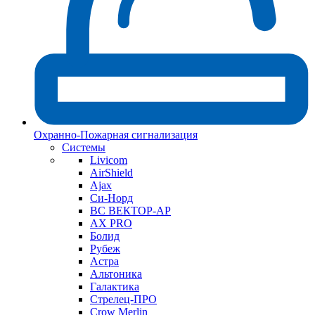
Охранно-Пожарная сигнализация
Системы
Livicom
AirShield
Ajax
Си-Норд
ВС ВЕКТОР-АР
AX PRO
Болид
Рубеж
Астра
Альтоника
Галактика
Стрелец-ПРО
Crow Merlin