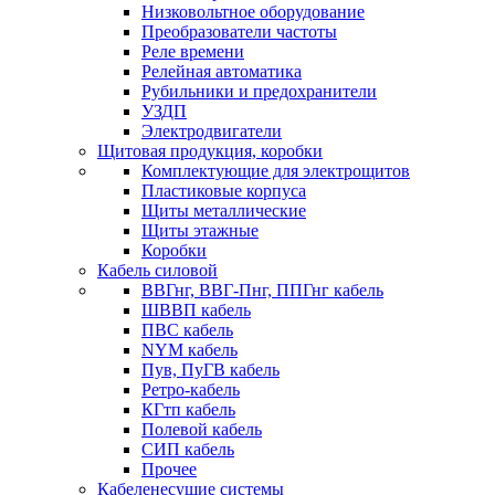
Низковольтное оборудование
Преобразователи частоты
Реле времени
Релейная автоматика
Рубильники и предохранители
УЗДП
Электродвигатели
Щитовая продукция, коробки
Комплектующие для электрощитов
Пластиковые корпуса
Щиты металлические
Щиты этажные
Коробки
Кабель силовой
ВВГнг, ВВГ-Пнг, ППГнг кабель
ШВВП кабель
ПВС кабель
NYM кабель
Пув, ПуГВ кабель
Ретро-кабель
КГтп кабель
Полевой кабель
СИП кабель
Прочее
Кабеленесущие системы