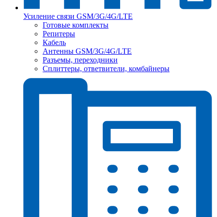
Усиление связи GSM/3G/4G/LTE
Готовые комплекты
Репитеры
Кабель
Антенны GSM/3G/4G/LTE
Разъемы, переходники
Сплиттеры, ответвители, комбайнеры