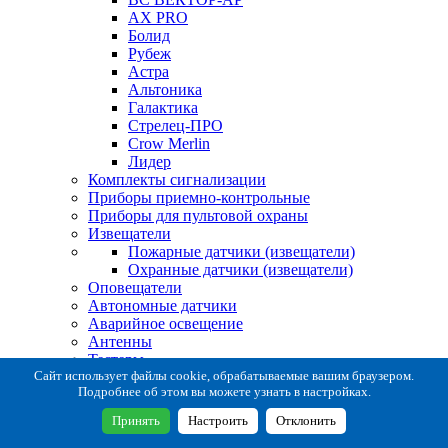
AX PRO
Болид
Рубеж
Астра
Альтоника
Галактика
Стрелец-ПРО
Crow Merlin
Лидер
Комплекты сигнализации
Приборы приемно-контрольные
Приборы для пультовой охраны
Извещатели
Пожарные датчики (извещатели)
Охранные датчики (извещатели)
Оповещатели
Автономные датчики
Аварийное освещение
Антенны
Тестеры
Система сбора извещений
Сайт использует файлы cookie, обрабатываемые вашим браузером.
Подробнее об этом вы можете узнать в настройках.
Расходные и монтажные материалы
Коробки коммутационные
Принять
Настроить
Отклонить
Кронштейны для извещателей