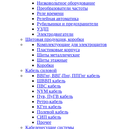
Низковольтное оборудование
Преобразователи частоты
Реле времени
Релейная автоматика
Рубильники и предохранители
УЗДП
Электродвигатели
Щитовая продукция, коробки
Комплектующие для электрощитов
Пластиковые корпуса
Щиты металлические
Щиты этажные
Коробки
Кабель силовой
ВВГнг, ВВГ-Пнг, ППГнг кабель
ШВВП кабель
ПВС кабель
NYM кабель
Пув, ПуГВ кабель
Ретро-кабель
КГтп кабель
Полевой кабель
СИП кабель
Прочее
Кабеленесущие системы