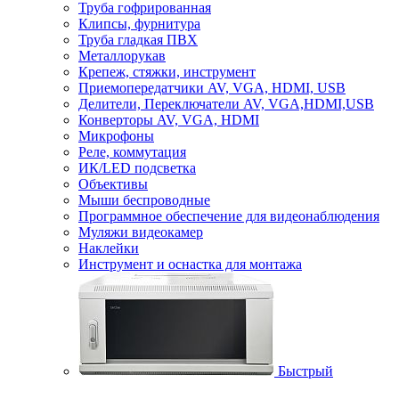
Труба гофрированная
Клипсы, фурнитура
Труба гладкая ПВХ
Металлорукав
Крепеж, стяжки, инструмент
Приемопередатчики AV, VGA, HDMI, USB
Делители, Переключатели AV, VGA,HDMI,USB
Конверторы AV, VGA, HDMI
Микрофоны
Реле, коммутация
ИК/LED подсветка
Объективы
Мыши беспроводные
Программное обеспечение для видеонаблюдения
Муляжи видеокамер
Наклейки
Инструмент и оснастка для монтажа
Быстрый