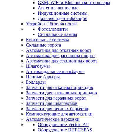
GSM, WiFi и Bluetooth контроллеры
Антенны выносные
Индукционные системы
Дальняя идентификация
Устройства безопасности
Фотоэлементы
Сигнальные лампы
Консольные системы
Складные ворота
Автоматика для откатных ворот
Автоматика для распашных ворот
Автоматика для секционных ворот
Шлагбаумы
Антивандальные шлагбаумы
Цепные барьеры
Болларды
Запчасти для откатных приводов
Запчасти для распашных приводов
Запчасти для гаражных ворот
Запчасти для шлагбаумов
Запчасти для цепных барьеров
Комплектующие для автоматики
Автоматические парковки
Оборудование Vector_AP
Оборудование BFT ESPAS