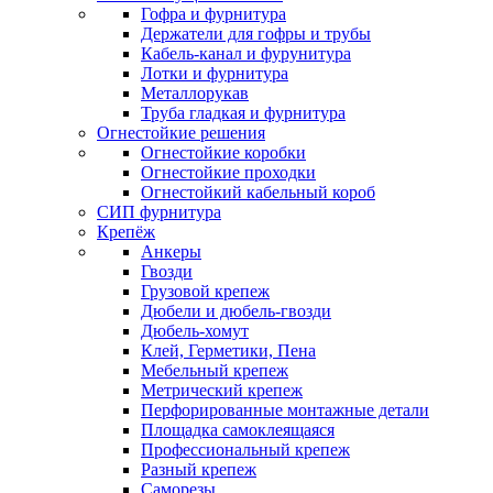
Гофра и фурнитура
Держатели для гофры и трубы
Кабель-канал и фурунитура
Лотки и фурнитура
Металлорукав
Труба гладкая и фурнитура
Огнестойкие решения
Огнестойкие коробки
Огнестойкие проходки
Огнестойкий кабельный короб
СИП фурнитура
Крепёж
Анкеры
Гвозди
Грузовой крепеж
Дюбели и дюбель-гвозди
Дюбель-хомут
Клей, Герметики, Пена
Мебельный крепеж
Метрический крепеж
Перфорированные монтажные детали
Площадка самоклеящаяся
Профессиональный крепеж
Разный крепеж
Саморезы