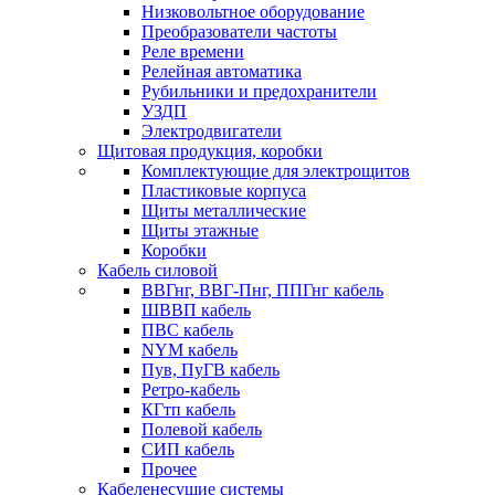
Низковольтное оборудование
Преобразователи частоты
Реле времени
Релейная автоматика
Рубильники и предохранители
УЗДП
Электродвигатели
Щитовая продукция, коробки
Комплектующие для электрощитов
Пластиковые корпуса
Щиты металлические
Щиты этажные
Коробки
Кабель силовой
ВВГнг, ВВГ-Пнг, ППГнг кабель
ШВВП кабель
ПВС кабель
NYM кабель
Пув, ПуГВ кабель
Ретро-кабель
КГтп кабель
Полевой кабель
СИП кабель
Прочее
Кабеленесущие системы