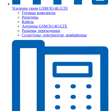
Усиление связи GSM/3G/4G/LTE
Готовые комплекты
Репитеры
Кабель
Антенны GSM/3G/4G/LTE
Разъемы, переходники
Сплиттеры, ответвители, комбайнеры