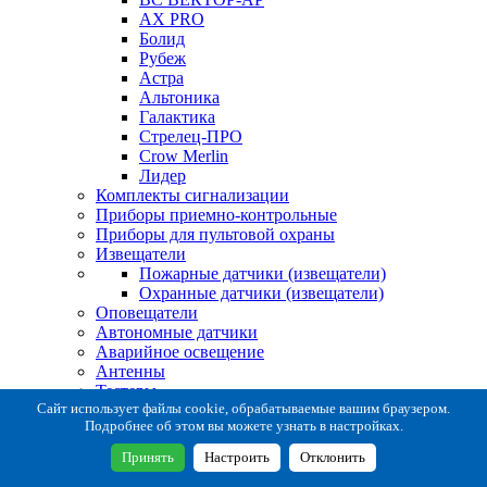
AX PRO
Болид
Рубеж
Астра
Альтоника
Галактика
Стрелец-ПРО
Crow Merlin
Лидер
Комплекты сигнализации
Приборы приемно-контрольные
Приборы для пультовой охраны
Извещатели
Пожарные датчики (извещатели)
Охранные датчики (извещатели)
Оповещатели
Автономные датчики
Аварийное освещение
Антенны
Тестеры
Система сбора извещений
Сайт использует файлы cookie, обрабатываемые вашим браузером.
Подробнее об этом вы можете узнать в настройках.
Расходные и монтажные материалы
Коробки коммутационные
Принять
Настроить
Отклонить
Кронштейны для извещателей