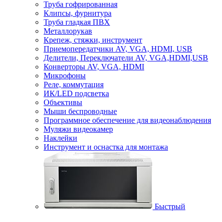
Труба гофрированная
Клипсы, фурнитура
Труба гладкая ПВХ
Металлорукав
Крепеж, стяжки, инструмент
Приемопередатчики AV, VGA, HDMI, USB
Делители, Переключатели AV, VGA,HDMI,USB
Конверторы AV, VGA, HDMI
Микрофоны
Реле, коммутация
ИК/LED подсветка
Объективы
Мыши беспроводные
Программное обеспечение для видеонаблюдения
Муляжи видеокамер
Наклейки
Инструмент и оснастка для монтажа
Быстрый