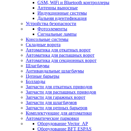
GSM, WiFi и Bluetooth контроллеры
Антенны выносные
Индукционные системы
Дальняя идентификация
Устройства безопасности
Фотоэлементы
Сигнальные лампы
Консольные системы
Складные ворота
Автоматика для откатных ворот
Автоматика для распашных ворот
Автоматика для секционных ворот
Шлагбаумы
Антивандальные шлагбаумы
Цепные барьеры
Болларды
Запчасти для откатных приводов
Запчасти для распашных приводов
Запчасти для гаражных ворот
Запчасти для шлагбаумов
Запчасти для цепных барьеров
Комплектующие для автоматики
Автоматические парковки
Оборудование Vector_AP
Оборудование BFT ESPAS