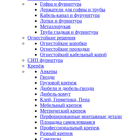
Гофра и фурнитура
Держатели для гофры и трубы
Кабель-канал и фурунитура
Лотки и фурнитура
Металлорукав
Труба гладкая и фурнитура
Огнестойкие решения
Огнестойкие коробки
Огнестойкие проходки
Огнестойкий кабельный короб
СИП фурнитура
Крепёж
Анкеры
Гвозди
Грузовой крепеж
Дюбели и дюбель-гвозди
Дюбель-хомут
Клей, Герметики, Пена
Мебельный крепеж
Метрический крепеж
Перфорированные монтажные детали
Площадка самоклеящаяся
Профессиональный крепеж
Разный крепеж
Саморезы