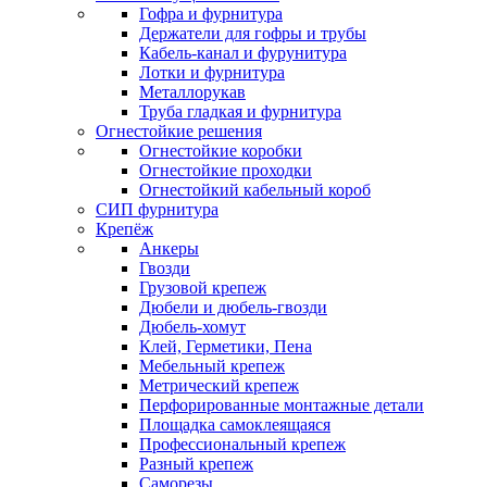
Гофра и фурнитура
Держатели для гофры и трубы
Кабель-канал и фурунитура
Лотки и фурнитура
Металлорукав
Труба гладкая и фурнитура
Огнестойкие решения
Огнестойкие коробки
Огнестойкие проходки
Огнестойкий кабельный короб
СИП фурнитура
Крепёж
Анкеры
Гвозди
Грузовой крепеж
Дюбели и дюбель-гвозди
Дюбель-хомут
Клей, Герметики, Пена
Мебельный крепеж
Метрический крепеж
Перфорированные монтажные детали
Площадка самоклеящаяся
Профессиональный крепеж
Разный крепеж
Саморезы