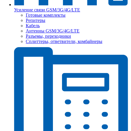
Усиление связи GSM/3G/4G/LTE
Готовые комплекты
Репитеры
Кабель
Антенны GSM/3G/4G/LTE
Разъемы, переходники
Сплиттеры, ответвители, комбайнеры