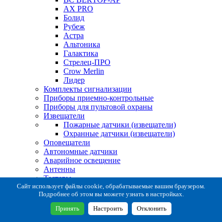
AX PRO
Болид
Рубеж
Астра
Альтоника
Галактика
Стрелец-ПРО
Crow Merlin
Лидер
Комплекты сигнализации
Приборы приемно-контрольные
Приборы для пультовой охраны
Извещатели
Пожарные датчики (извещатели)
Охранные датчики (извещатели)
Оповещатели
Автономные датчики
Аварийное освещение
Антенны
Тестеры
Система сбора извещений
Сайт использует файлы cookie, обрабатываемые вашим браузером.
Подробнее об этом вы можете узнать в настройках.
Расходные и монтажные материалы
Коробки коммутационные
Принять
Настроить
Отклонить
Кронштейны для извещателей