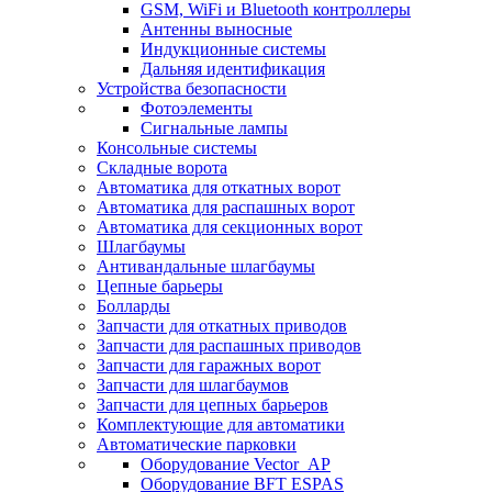
GSM, WiFi и Bluetooth контроллеры
Антенны выносные
Индукционные системы
Дальняя идентификация
Устройства безопасности
Фотоэлементы
Сигнальные лампы
Консольные системы
Складные ворота
Автоматика для откатных ворот
Автоматика для распашных ворот
Автоматика для секционных ворот
Шлагбаумы
Антивандальные шлагбаумы
Цепные барьеры
Болларды
Запчасти для откатных приводов
Запчасти для распашных приводов
Запчасти для гаражных ворот
Запчасти для шлагбаумов
Запчасти для цепных барьеров
Комплектующие для автоматики
Автоматические парковки
Оборудование Vector_AP
Оборудование BFT ESPAS