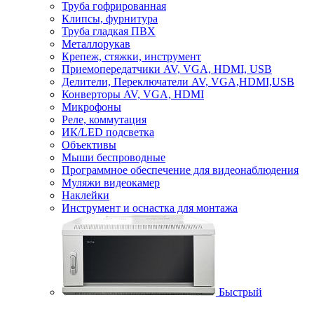
Труба гофрированная
Клипсы, фурнитура
Труба гладкая ПВХ
Металлорукав
Крепеж, стяжки, инструмент
Приемопередатчики AV, VGA, HDMI, USB
Делители, Переключатели AV, VGA,HDMI,USB
Конверторы AV, VGA, HDMI
Микрофоны
Реле, коммутация
ИК/LED подсветка
Объективы
Мыши беспроводные
Программное обеспечение для видеонаблюдения
Муляжи видеокамер
Наклейки
Инструмент и оснастка для монтажа
Быстрый