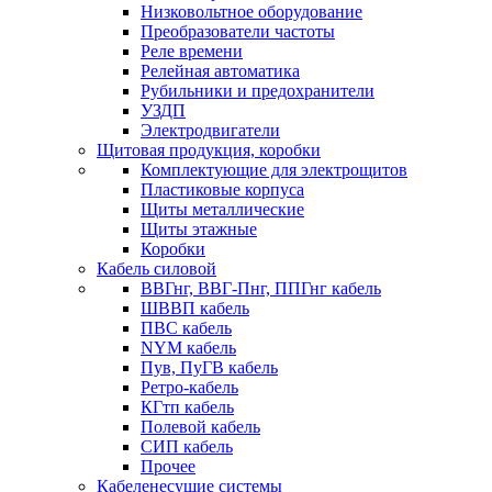
Низковольтное оборудование
Преобразователи частоты
Реле времени
Релейная автоматика
Рубильники и предохранители
УЗДП
Электродвигатели
Щитовая продукция, коробки
Комплектующие для электрощитов
Пластиковые корпуса
Щиты металлические
Щиты этажные
Коробки
Кабель силовой
ВВГнг, ВВГ-Пнг, ППГнг кабель
ШВВП кабель
ПВС кабель
NYM кабель
Пув, ПуГВ кабель
Ретро-кабель
КГтп кабель
Полевой кабель
СИП кабель
Прочее
Кабеленесущие системы