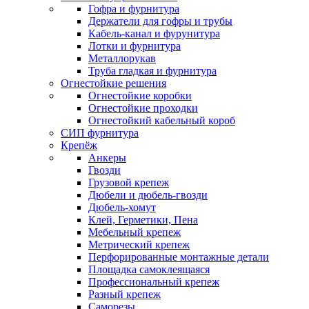
Гофра и фурнитура
Держатели для гофры и трубы
Кабель-канал и фурунитура
Лотки и фурнитура
Металлорукав
Труба гладкая и фурнитура
Огнестойкие решения
Огнестойкие коробки
Огнестойкие проходки
Огнестойкий кабельный короб
СИП фурнитура
Крепёж
Анкеры
Гвозди
Грузовой крепеж
Дюбели и дюбель-гвозди
Дюбель-хомут
Клей, Герметики, Пена
Мебельный крепеж
Метрический крепеж
Перфорированные монтажные детали
Площадка самоклеящаяся
Профессиональный крепеж
Разный крепеж
Саморезы