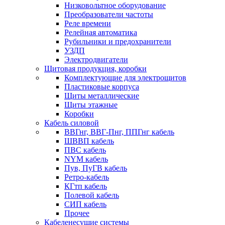
Низковольтное оборудование
Преобразователи частоты
Реле времени
Релейная автоматика
Рубильники и предохранители
УЗДП
Электродвигатели
Щитовая продукция, коробки
Комплектующие для электрощитов
Пластиковые корпуса
Щиты металлические
Щиты этажные
Коробки
Кабель силовой
ВВГнг, ВВГ-Пнг, ППГнг кабель
ШВВП кабель
ПВС кабель
NYM кабель
Пув, ПуГВ кабель
Ретро-кабель
КГтп кабель
Полевой кабель
СИП кабель
Прочее
Кабеленесущие системы