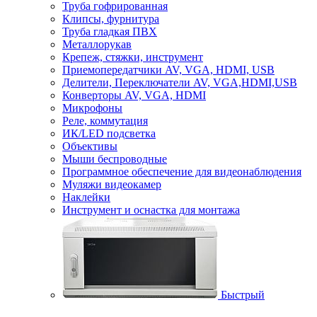
Труба гофрированная
Клипсы, фурнитура
Труба гладкая ПВХ
Металлорукав
Крепеж, стяжки, инструмент
Приемопередатчики AV, VGA, HDMI, USB
Делители, Переключатели AV, VGA,HDMI,USB
Конверторы AV, VGA, HDMI
Микрофоны
Реле, коммутация
ИК/LED подсветка
Объективы
Мыши беспроводные
Программное обеспечение для видеонаблюдения
Муляжи видеокамер
Наклейки
Инструмент и оснастка для монтажа
Быстрый