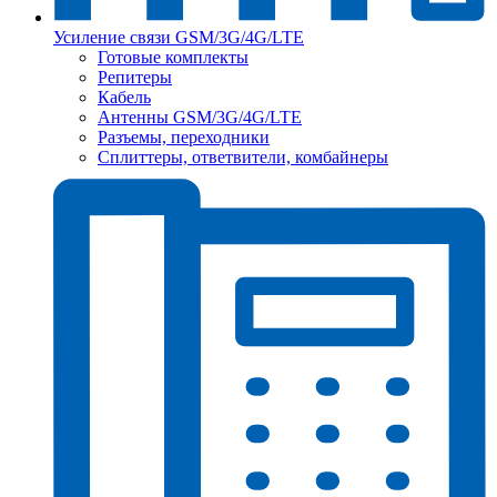
Усиление связи GSM/3G/4G/LTE
Готовые комплекты
Репитеры
Кабель
Антенны GSM/3G/4G/LTE
Разъемы, переходники
Сплиттеры, ответвители, комбайнеры