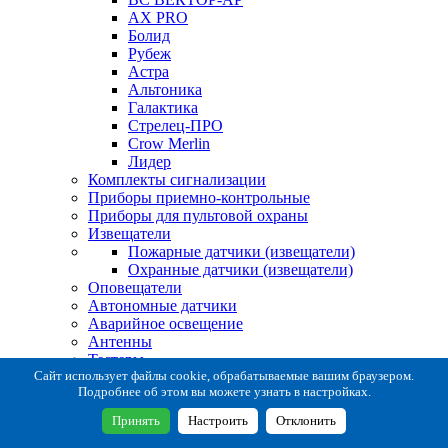
AX PRO
Болид
Рубеж
Астра
Альтоника
Галактика
Стрелец-ПРО
Crow Merlin
Лидер
Комплекты сигнализации
Приборы приемно-контрольные
Приборы для пультовой охраны
Извещатели
Пожарные датчики (извещатели)
Охранные датчики (извещатели)
Оповещатели
Автономные датчики
Аварийное освещение
Антенны
Тестеры
Система сбора извещений
Сайт использует файлы cookie, обрабатываемые вашим браузером.
Подробнее об этом вы можете узнать в настройках.
Расходные и монтажные материалы
Коробки коммутационные
Принять
Настроить
Отклонить
Кронштейны для извещателей