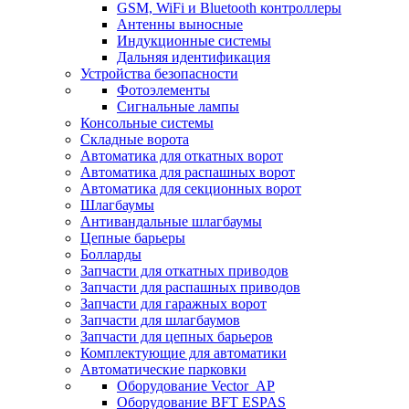
GSM, WiFi и Bluetooth контроллеры
Антенны выносные
Индукционные системы
Дальняя идентификация
Устройства безопасности
Фотоэлементы
Сигнальные лампы
Консольные системы
Складные ворота
Автоматика для откатных ворот
Автоматика для распашных ворот
Автоматика для секционных ворот
Шлагбаумы
Антивандальные шлагбаумы
Цепные барьеры
Болларды
Запчасти для откатных приводов
Запчасти для распашных приводов
Запчасти для гаражных ворот
Запчасти для шлагбаумов
Запчасти для цепных барьеров
Комплектующие для автоматики
Автоматические парковки
Оборудование Vector_AP
Оборудование BFT ESPAS