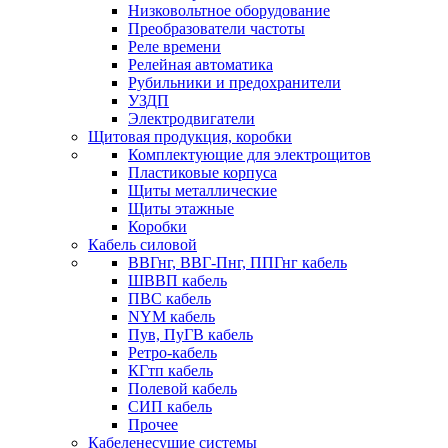
Низковольтное оборудование
Преобразователи частоты
Реле времени
Релейная автоматика
Рубильники и предохранители
УЗДП
Электродвигатели
Щитовая продукция, коробки
Комплектующие для электрощитов
Пластиковые корпуса
Щиты металлические
Щиты этажные
Коробки
Кабель силовой
ВВГнг, ВВГ-Пнг, ППГнг кабель
ШВВП кабель
ПВС кабель
NYM кабель
Пув, ПуГВ кабель
Ретро-кабель
КГтп кабель
Полевой кабель
СИП кабель
Прочее
Кабеленесущие системы