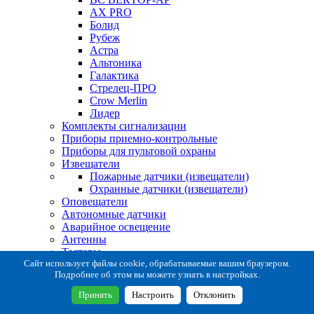
AX PRO
Болид
Рубеж
Астра
Альтоника
Галактика
Стрелец-ПРО
Crow Merlin
Лидер
Комплекты сигнализации
Приборы приемно-контрольные
Приборы для пультовой охраны
Извещатели
Пожарные датчики (извещатели)
Охранные датчики (извещатели)
Оповещатели
Автономные датчики
Аварийное освещение
Антенны
Тестеры
Система сбора извещений
Сайт использует файлы cookie, обрабатываемые вашим браузером.
Подробнее об этом вы можете узнать в настройках.
Расходные и монтажные материалы
Коробки коммутационные
Принять
Настроить
Отклонить
Кронштейны для извещателей