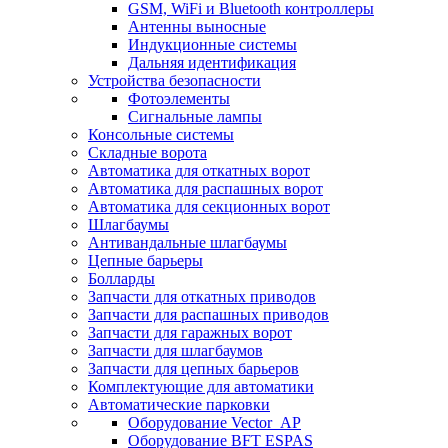
GSM, WiFi и Bluetooth контроллеры
Антенны выносные
Индукционные системы
Дальняя идентификация
Устройства безопасности
Фотоэлементы
Сигнальные лампы
Консольные системы
Складные ворота
Автоматика для откатных ворот
Автоматика для распашных ворот
Автоматика для секционных ворот
Шлагбаумы
Антивандальные шлагбаумы
Цепные барьеры
Болларды
Запчасти для откатных приводов
Запчасти для распашных приводов
Запчасти для гаражных ворот
Запчасти для шлагбаумов
Запчасти для цепных барьеров
Комплектующие для автоматики
Автоматические парковки
Оборудование Vector_AP
Оборудование BFT ESPAS