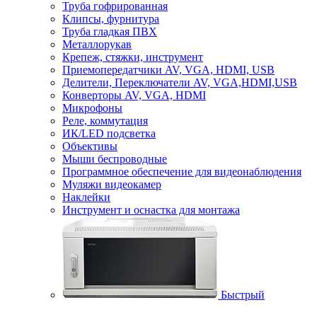
Труба гофрированная
Клипсы, фурнитура
Труба гладкая ПВХ
Металлорукав
Крепеж, стяжки, инструмент
Приемопередатчики AV, VGA, HDMI, USB
Делители, Переключатели AV, VGA,HDMI,USB
Конверторы AV, VGA, HDMI
Микрофоны
Реле, коммутация
ИК/LED подсветка
Объективы
Мыши беспроводные
Программное обеспечение для видеонаблюдения
Муляжи видеокамер
Наклейки
Инструмент и оснастка для монтажа
Быстрый