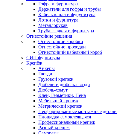
Гофра и фурнитура
Держатели для гофры и трубы
Кабель-канал и фурунитура
Лотки и фурнитура
Металлорукав
Труба гладкая и фурнитура
Огнестойкие решения
Огнестойкие коробки
Огнестойкие проходки
Огнестойкий кабельный короб
СИП фурнитура
Крепёж
Анкеры
Гвозди
Грузовой крепеж
Дюбели и дюбель-гвозди
Дюбель-хомут
Клей, Герметики, Пена
Мебельный крепеж
Метрический крепеж
Перфорированные монтажные детали
Площадка самоклеящаяся
Профессиональный крепеж
Разный крепеж
Саморезы