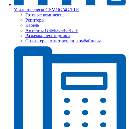
Усиление связи GSM/3G/4G/LTE
Готовые комплекты
Репитеры
Кабель
Антенны GSM/3G/4G/LTE
Разъемы, переходники
Сплиттеры, ответвители, комбайнеры