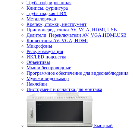
Труба гофрированная
Клипсы, фурнитура
Труба гладкая ПВХ
Металлорукав
Крепеж, стяжки, инструмент
Приемопередатчики AV, VGA, HDMI, USB
Делители, Переключатели AV, VGA,HDMI,USB
Конверторы AV, VGA, HDMI
Микрофоны
Реле, коммутация
ИК/LED подсветка
Объективы
Мыши беспроводные
Программное обеспечение для видеонаблюдения
Муляжи видеокамер
Наклейки
Инструмент и оснастка для монтажа
Быстрый