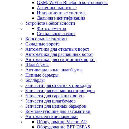
GSM, WiFi и Bluetooth контроллеры
Антенны выносные
Индукционные системы
Дальняя идентификация
Устройства безопасности
Фотоэлементы
Сигнальные лампы
Консольные системы
Складные ворота
Автоматика для откатных ворот
Автоматика для распашных ворот
Автоматика для секционных ворот
Шлагбаумы
Антивандальные шлагбаумы
Цепные барьеры
Болларды
Запчасти для откатных приводов
Запчасти для распашных приводов
Запчасти для гаражных ворот
Запчасти для шлагбаумов
Запчасти для цепных барьеров
Комплектующие для автоматики
Автоматические парковки
Оборудование Vector_AP
Оборудование BFT ESPAS