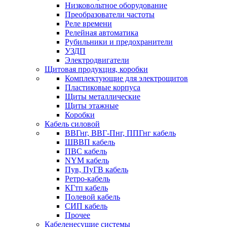
Низковольтное оборудование
Преобразователи частоты
Реле времени
Релейная автоматика
Рубильники и предохранители
УЗДП
Электродвигатели
Щитовая продукция, коробки
Комплектующие для электрощитов
Пластиковые корпуса
Щиты металлические
Щиты этажные
Коробки
Кабель силовой
ВВГнг, ВВГ-Пнг, ППГнг кабель
ШВВП кабель
ПВС кабель
NYM кабель
Пув, ПуГВ кабель
Ретро-кабель
КГтп кабель
Полевой кабель
СИП кабель
Прочее
Кабеленесущие системы