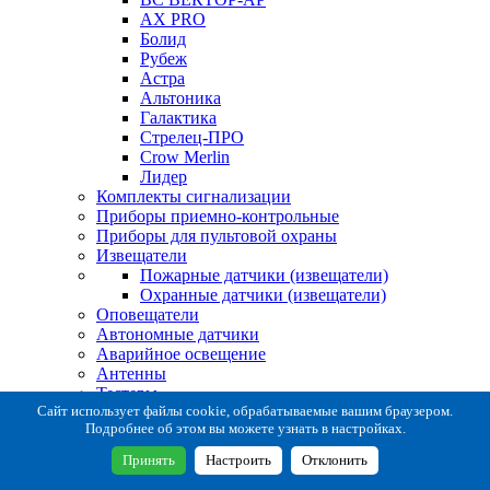
AX PRO
Болид
Рубеж
Астра
Альтоника
Галактика
Стрелец-ПРО
Crow Merlin
Лидер
Комплекты сигнализации
Приборы приемно-контрольные
Приборы для пультовой охраны
Извещатели
Пожарные датчики (извещатели)
Охранные датчики (извещатели)
Оповещатели
Автономные датчики
Аварийное освещение
Антенны
Тестеры
Система сбора извещений
Сайт использует файлы cookie, обрабатываемые вашим браузером.
Подробнее об этом вы можете узнать в настройках.
Расходные и монтажные материалы
Коробки коммутационные
Принять
Настроить
Отклонить
Кронштейны для извещателей