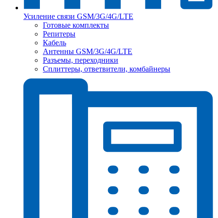
Усиление связи GSM/3G/4G/LTE
Готовые комплекты
Репитеры
Кабель
Антенны GSM/3G/4G/LTE
Разъемы, переходники
Сплиттеры, ответвители, комбайнеры