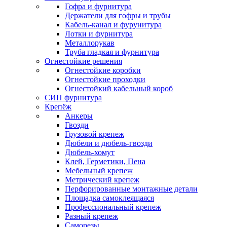
Гофра и фурнитура
Держатели для гофры и трубы
Кабель-канал и фурунитура
Лотки и фурнитура
Металлорукав
Труба гладкая и фурнитура
Огнестойкие решения
Огнестойкие коробки
Огнестойкие проходки
Огнестойкий кабельный короб
СИП фурнитура
Крепёж
Анкеры
Гвозди
Грузовой крепеж
Дюбели и дюбель-гвозди
Дюбель-хомут
Клей, Герметики, Пена
Мебельный крепеж
Метрический крепеж
Перфорированные монтажные детали
Площадка самоклеящаяся
Профессиональный крепеж
Разный крепеж
Саморезы