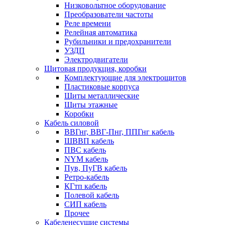
Низковольтное оборудование
Преобразователи частоты
Реле времени
Релейная автоматика
Рубильники и предохранители
УЗДП
Электродвигатели
Щитовая продукция, коробки
Комплектующие для электрощитов
Пластиковые корпуса
Щиты металлические
Щиты этажные
Коробки
Кабель силовой
ВВГнг, ВВГ-Пнг, ППГнг кабель
ШВВП кабель
ПВС кабель
NYM кабель
Пув, ПуГВ кабель
Ретро-кабель
КГтп кабель
Полевой кабель
СИП кабель
Прочее
Кабеленесущие системы