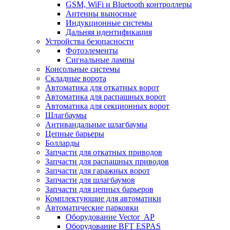
GSM, WiFi и Bluetooth контроллеры
Антенны выносные
Индукционные системы
Дальняя идентификация
Устройства безопасности
Фотоэлементы
Сигнальные лампы
Консольные системы
Складные ворота
Автоматика для откатных ворот
Автоматика для распашных ворот
Автоматика для секционных ворот
Шлагбаумы
Антивандальные шлагбаумы
Цепные барьеры
Болларды
Запчасти для откатных приводов
Запчасти для распашных приводов
Запчасти для гаражных ворот
Запчасти для шлагбаумов
Запчасти для цепных барьеров
Комплектующие для автоматики
Автоматические парковки
Оборудование Vector_AP
Оборудование BFT ESPAS