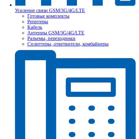
Усиление связи GSM/3G/4G/LTE
Готовые комплекты
Репитеры
Кабель
Антенны GSM/3G/4G/LTE
Разъемы, переходники
Сплиттеры, ответвители, комбайнеры