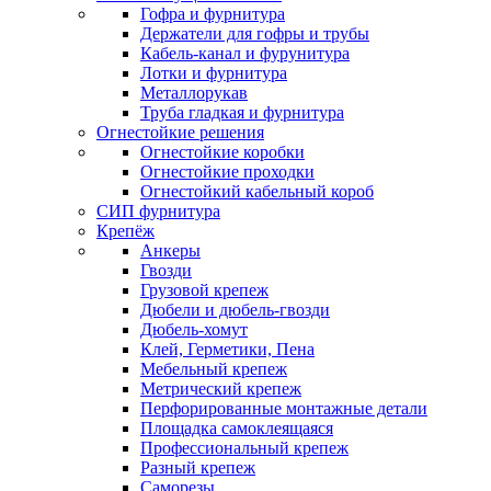
Гофра и фурнитура
Держатели для гофры и трубы
Кабель-канал и фурунитура
Лотки и фурнитура
Металлорукав
Труба гладкая и фурнитура
Огнестойкие решения
Огнестойкие коробки
Огнестойкие проходки
Огнестойкий кабельный короб
СИП фурнитура
Крепёж
Анкеры
Гвозди
Грузовой крепеж
Дюбели и дюбель-гвозди
Дюбель-хомут
Клей, Герметики, Пена
Мебельный крепеж
Метрический крепеж
Перфорированные монтажные детали
Площадка самоклеящаяся
Профессиональный крепеж
Разный крепеж
Саморезы