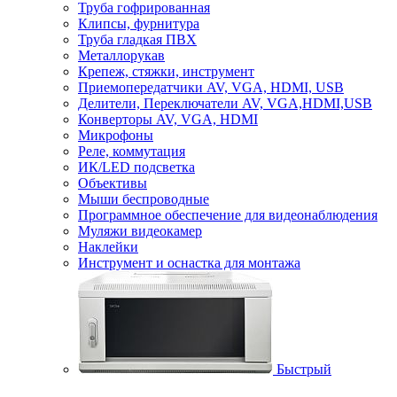
Труба гофрированная
Клипсы, фурнитура
Труба гладкая ПВХ
Металлорукав
Крепеж, стяжки, инструмент
Приемопередатчики AV, VGA, HDMI, USB
Делители, Переключатели AV, VGA,HDMI,USB
Конверторы AV, VGA, HDMI
Микрофоны
Реле, коммутация
ИК/LED подсветка
Объективы
Мыши беспроводные
Программное обеспечение для видеонаблюдения
Муляжи видеокамер
Наклейки
Инструмент и оснастка для монтажа
Быстрый