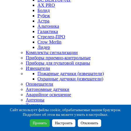
AX PRO
Болид
Рубеж
Астра
Альтоника
Галактика
Стрелец-ПРО
Crow Merlin
Лидер
Комплекты сигнализации
Приборы приемно-контрольные
Приборы для пультовой охраны
Извещатели
Пожарные датчики (извещатели)
Охранные датчики (извещатели)
Оповещатели
Автономные датчики
Аварийное освещение
Антенны
Тестеры
Система сбора извещений
Сайт использует файлы cookie, обрабатываемые вашим браузером.
Подробнее об этом вы можете узнать в настройках.
Расходные и монтажные материалы
Коробки коммутационные
Принять
Настроить
Отклонить
Кронштейны для извещателей