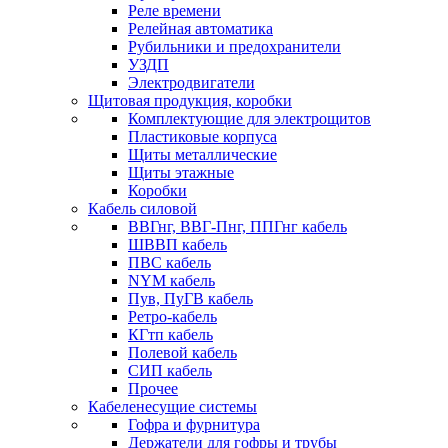
Реле времени
Релейная автоматика
Рубильники и предохранители
УЗДП
Электродвигатели
Щитовая продукция, коробки
Комплектующие для электрощитов
Пластиковые корпуса
Щиты металлические
Щиты этажные
Коробки
Кабель силовой
ВВГнг, ВВГ-Пнг, ППГнг кабель
ШВВП кабель
ПВС кабель
NYM кабель
Пув, ПуГВ кабель
Ретро-кабель
КГтп кабель
Полевой кабель
СИП кабель
Прочее
Кабеленесущие системы
Гофра и фурнитура
Держатели для гофры и трубы