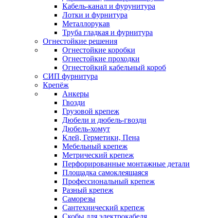
Кабель-канал и фурунитура
Лотки и фурнитура
Металлорукав
Труба гладкая и фурнитура
Огнестойкие решения
Огнестойкие коробки
Огнестойкие проходки
Огнестойкий кабельный короб
СИП фурнитура
Крепёж
Анкеры
Гвозди
Грузовой крепеж
Дюбели и дюбель-гвозди
Дюбель-хомут
Клей, Герметики, Пена
Мебельный крепеж
Метрический крепеж
Перфорированные монтажные детали
Площадка самоклеящаяся
Профессиональный крепеж
Разный крепеж
Саморезы
Сантехнический крепеж
Скобы для электрокабеля