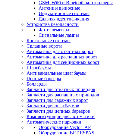
GSM, WiFi и Bluetooth контроллеры
Антенны выносные
Индукционные системы
Дальняя идентификация
Устройства безопасности
Фотоэлементы
Сигнальные лампы
Консольные системы
Складные ворота
Автоматика для откатных ворот
Автоматика для распашных ворот
Автоматика для секционных ворот
Шлагбаумы
Антивандальные шлагбаумы
Цепные барьеры
Болларды
Запчасти для откатных приводов
Запчасти для распашных приводов
Запчасти для гаражных ворот
Запчасти для шлагбаумов
Запчасти для цепных барьеров
Комплектующие для автоматики
Автоматические парковки
Оборудование Vector_AP
Оборудование BFT ESPAS