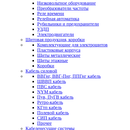
Низковольтное оборудование
Преобразователи частоты
Реле времени
Релейная автоматика
Рубильники и предохранители
УЗДП
Электродвигатели
Щитовая продукция, коробки
Комплектующие для электрощитов
Пластиковые корпуса
Щиты металлические
Щиты этажные
Коробки
Кабель силовой
ВВГнг, ВВГ-Пнг, ППГнг кабель
ШВВП кабель
ПВС кабель
NYM кабель
Пув, ПуГВ кабель
Ретро-кабель
КГтп кабель
Полевой кабель
СИП кабель
Прочее
Кабеленесущие системы