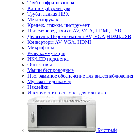
Труба гофрированная
Клипсы, фурнитура
Труба гладкая ПВХ
Металлорукав
Крепеж, стяжки, инструмент
Приемопередатчики AV, VGA, HDMI, USB
Делители, Переключатели AV, VGA,HDMI,USB
Конверторы AV, VGA, HDMI
Микрофоны
Реле, коммутация
ИК/LED подсветка
Объективы
Мыши беспроводные
Программное обеспечение для видеонаблюдения
Муляжи видеокамер
Наклейки
Инструмент и оснастка для монтажа
Быстрый