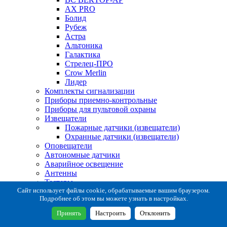
AX PRO
Болид
Рубеж
Астра
Альтоника
Галактика
Стрелец-ПРО
Crow Merlin
Лидер
Комплекты сигнализации
Приборы приемно-контрольные
Приборы для пультовой охраны
Извещатели
Пожарные датчики (извещатели)
Охранные датчики (извещатели)
Оповещатели
Автономные датчики
Аварийное освещение
Антенны
Тестеры
Система сбора извещений
Сайт использует файлы cookie, обрабатываемые вашим браузером.
Подробнее об этом вы можете узнать в настройках.
Расходные и монтажные материалы
Коробки коммутационные
Принять
Настроить
Отклонить
Кронштейны для извещателей