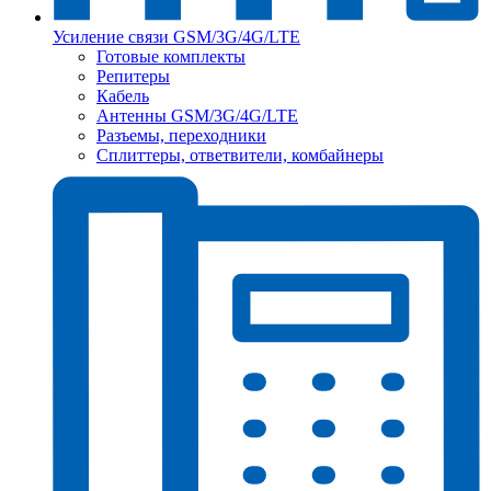
Усиление связи GSM/3G/4G/LTE
Готовые комплекты
Репитеры
Кабель
Антенны GSM/3G/4G/LTE
Разъемы, переходники
Сплиттеры, ответвители, комбайнеры