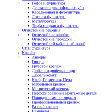
Гофра и фурнитура
Держатели для гофры и трубы
Кабель-канал и фурунитура
Лотки и фурнитура
Металлорукав
Труба гладкая и фурнитура
Огнестойкие решения
Огнестойкие коробки
Огнестойкие проходки
Огнестойкий кабельный короб
СИП фурнитура
Крепёж
Анкеры
Гвозди
Грузовой крепеж
Дюбели и дюбель-гвозди
Дюбель-хомут
Клей, Герметики, Пена
Мебельный крепеж
Метрический крепеж
Перфорированные монтажные детали
Площадка самоклеящаяся
Профессиональный крепеж
Разный крепеж
Саморезы