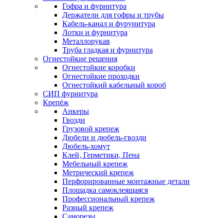
Гофра и фурнитура
Держатели для гофры и трубы
Кабель-канал и фурунитура
Лотки и фурнитура
Металлорукав
Труба гладкая и фурнитура
Огнестойкие решения
Огнестойкие коробки
Огнестойкие проходки
Огнестойкий кабельный короб
СИП фурнитура
Крепёж
Анкеры
Гвозди
Грузовой крепеж
Дюбели и дюбель-гвозди
Дюбель-хомут
Клей, Герметики, Пена
Мебельный крепеж
Метрический крепеж
Перфорированные монтажные детали
Площадка самоклеящаяся
Профессиональный крепеж
Разный крепеж
Саморезы