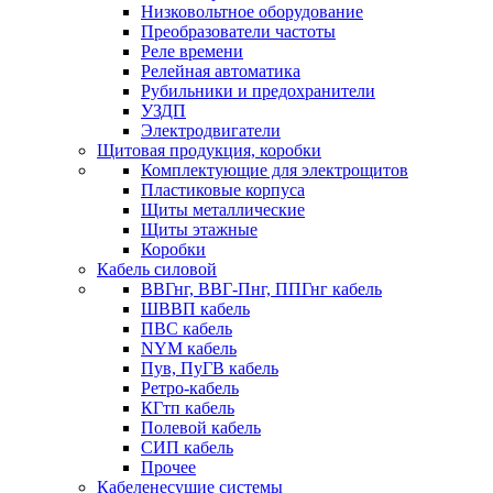
Низковольтное оборудование
Преобразователи частоты
Реле времени
Релейная автоматика
Рубильники и предохранители
УЗДП
Электродвигатели
Щитовая продукция, коробки
Комплектующие для электрощитов
Пластиковые корпуса
Щиты металлические
Щиты этажные
Коробки
Кабель силовой
ВВГнг, ВВГ-Пнг, ППГнг кабель
ШВВП кабель
ПВС кабель
NYM кабель
Пув, ПуГВ кабель
Ретро-кабель
КГтп кабель
Полевой кабель
СИП кабель
Прочее
Кабеленесущие системы