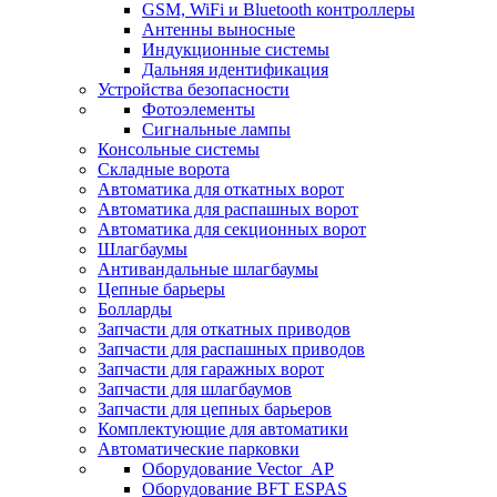
GSM, WiFi и Bluetooth контроллеры
Антенны выносные
Индукционные системы
Дальняя идентификация
Устройства безопасности
Фотоэлементы
Сигнальные лампы
Консольные системы
Складные ворота
Автоматика для откатных ворот
Автоматика для распашных ворот
Автоматика для секционных ворот
Шлагбаумы
Антивандальные шлагбаумы
Цепные барьеры
Болларды
Запчасти для откатных приводов
Запчасти для распашных приводов
Запчасти для гаражных ворот
Запчасти для шлагбаумов
Запчасти для цепных барьеров
Комплектующие для автоматики
Автоматические парковки
Оборудование Vector_AP
Оборудование BFT ESPAS