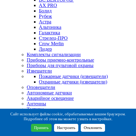
AX PRO
Болид
Рубеж
Астра
Альтоника
Галактика
Стрелец-ПРО
Crow Merlin
Лидер
Комплекты сигнализации
Приборы приемно-контрольные
Приборы для пультовой охраны
Извещатели
Пожарные датчики (извещатели)
Охранные датчики (извещатели)
Оповещатели
Автономные датчики
Аварийное освещение
Антенны
Тестеры
Система сбора извещений
Сайт использует файлы cookie, обрабатываемые вашим браузером.
Подробнее об этом вы можете узнать в настройках.
Расходные и монтажные материалы
Коробки коммутационные
Принять
Настроить
Отклонить
Кронштейны для извещателей