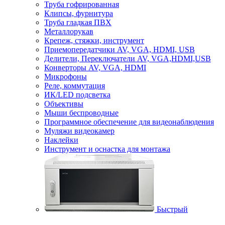
Труба гофрированная
Клипсы, фурнитура
Труба гладкая ПВХ
Металлорукав
Крепеж, стяжки, инструмент
Приемопередатчики AV, VGA, HDMI, USB
Делители, Переключатели AV, VGA,HDMI,USB
Конверторы AV, VGA, HDMI
Микрофоны
Реле, коммутация
ИК/LED подсветка
Объективы
Мыши беспроводные
Программное обеспечение для видеонаблюдения
Муляжи видеокамер
Наклейки
Инструмент и оснастка для монтажа
Быстрый