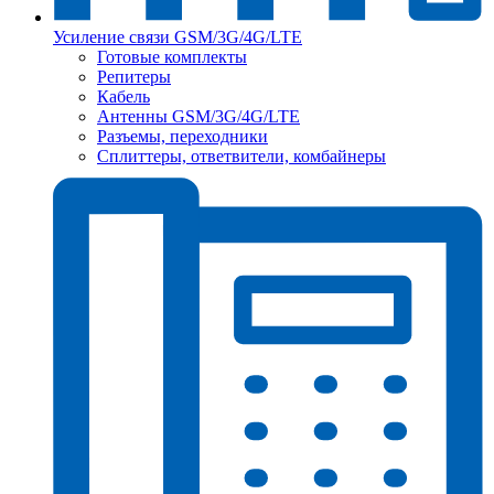
Усиление связи GSM/3G/4G/LTE
Готовые комплекты
Репитеры
Кабель
Антенны GSM/3G/4G/LTE
Разъемы, переходники
Сплиттеры, ответвители, комбайнеры