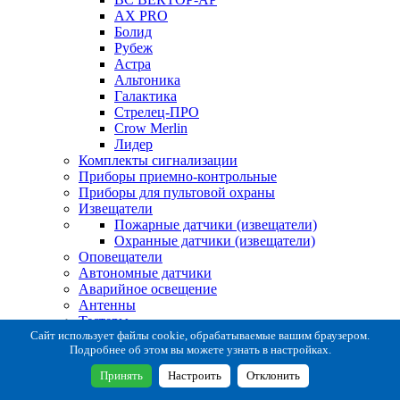
AX PRO
Болид
Рубеж
Астра
Альтоника
Галактика
Стрелец-ПРО
Crow Merlin
Лидер
Комплекты сигнализации
Приборы приемно-контрольные
Приборы для пультовой охраны
Извещатели
Пожарные датчики (извещатели)
Охранные датчики (извещатели)
Оповещатели
Автономные датчики
Аварийное освещение
Антенны
Тестеры
Система сбора извещений
Сайт использует файлы cookie, обрабатываемые вашим браузером.
Подробнее об этом вы можете узнать в настройках.
Расходные и монтажные материалы
Коробки коммутационные
Принять
Настроить
Отклонить
Кронштейны для извещателей