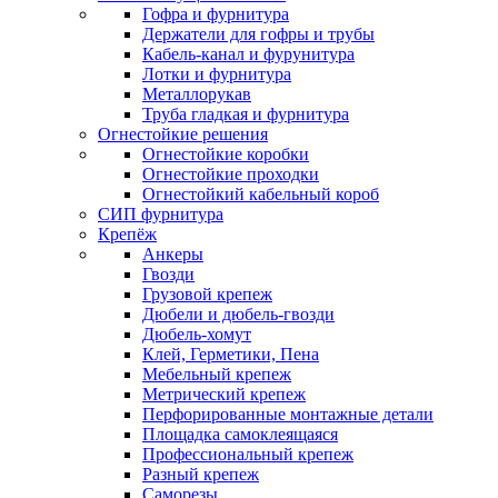
Гофра и фурнитура
Держатели для гофры и трубы
Кабель-канал и фурунитура
Лотки и фурнитура
Металлорукав
Труба гладкая и фурнитура
Огнестойкие решения
Огнестойкие коробки
Огнестойкие проходки
Огнестойкий кабельный короб
СИП фурнитура
Крепёж
Анкеры
Гвозди
Грузовой крепеж
Дюбели и дюбель-гвозди
Дюбель-хомут
Клей, Герметики, Пена
Мебельный крепеж
Метрический крепеж
Перфорированные монтажные детали
Площадка самоклеящаяся
Профессиональный крепеж
Разный крепеж
Саморезы