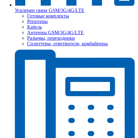
Усиление связи GSM/3G/4G/LTE
Готовые комплекты
Репитеры
Кабель
Антенны GSM/3G/4G/LTE
Разъемы, переходники
Сплиттеры, ответвители, комбайнеры