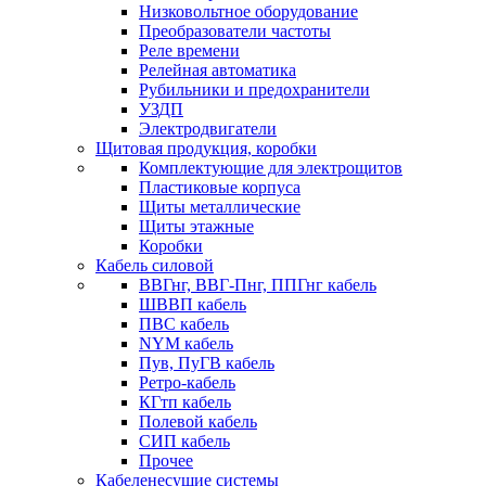
Низковольтное оборудование
Преобразователи частоты
Реле времени
Релейная автоматика
Рубильники и предохранители
УЗДП
Электродвигатели
Щитовая продукция, коробки
Комплектующие для электрощитов
Пластиковые корпуса
Щиты металлические
Щиты этажные
Коробки
Кабель силовой
ВВГнг, ВВГ-Пнг, ППГнг кабель
ШВВП кабель
ПВС кабель
NYM кабель
Пув, ПуГВ кабель
Ретро-кабель
КГтп кабель
Полевой кабель
СИП кабель
Прочее
Кабеленесущие системы