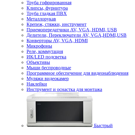
Труба гофрированная
Клипсы, фурнитура
Труба гладкая ПВХ
Металлорукав
Крепеж, стяжки, инструмент
Приемопередатчики AV, VGA, HDMI, USB
Делители, Переключатели AV, VGA,HDMI,USB
Конверторы AV, VGA, HDMI
Микрофоны
Реле, коммутация
ИК/LED подсветка
Объективы
Мыши беспроводные
Программное обеспечение для видеонаблюдения
Муляжи видеокамер
Наклейки
Инструмент и оснастка для монтажа
Быстрый