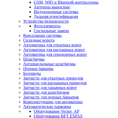
GSM, WiFi и Bluetooth контроллеры
Антенны выносные
Индукционные системы
Дальняя идентификация
Устройства безопасности
Фотоэлементы
Сигнальные лампы
Консольные системы
Складные ворота
Автоматика для откатных ворот
Автоматика для распашных ворот
Автоматика для секционных ворот
Шлагбаумы
Антивандальные шлагбаумы
Цепные барьеры
Болларды
Запчасти для откатных приводов
Запчасти для распашных приводов
Запчасти для гаражных ворот
Запчасти для шлагбаумов
Запчасти для цепных барьеров
Комплектующие для автоматики
Автоматические парковки
Оборудование Vector_AP
Оборудование BFT ESPAS