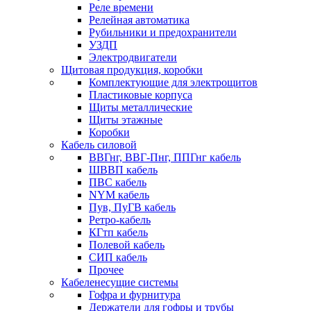
Реле времени
Релейная автоматика
Рубильники и предохранители
УЗДП
Электродвигатели
Щитовая продукция, коробки
Комплектующие для электрощитов
Пластиковые корпуса
Щиты металлические
Щиты этажные
Коробки
Кабель силовой
ВВГнг, ВВГ-Пнг, ППГнг кабель
ШВВП кабель
ПВС кабель
NYM кабель
Пув, ПуГВ кабель
Ретро-кабель
КГтп кабель
Полевой кабель
СИП кабель
Прочее
Кабеленесущие системы
Гофра и фурнитура
Держатели для гофры и трубы