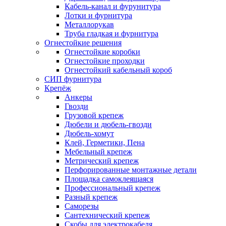
Кабель-канал и фурунитура
Лотки и фурнитура
Металлорукав
Труба гладкая и фурнитура
Огнестойкие решения
Огнестойкие коробки
Огнестойкие проходки
Огнестойкий кабельный короб
СИП фурнитура
Крепёж
Анкеры
Гвозди
Грузовой крепеж
Дюбели и дюбель-гвозди
Дюбель-хомут
Клей, Герметики, Пена
Мебельный крепеж
Метрический крепеж
Перфорированные монтажные детали
Площадка самоклеящаяся
Профессиональный крепеж
Разный крепеж
Саморезы
Сантехнический крепеж
Скобы для электрокабеля