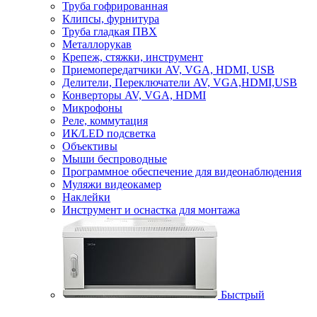
Труба гофрированная
Клипсы, фурнитура
Труба гладкая ПВХ
Металлорукав
Крепеж, стяжки, инструмент
Приемопередатчики AV, VGA, HDMI, USB
Делители, Переключатели AV, VGA,HDMI,USB
Конверторы AV, VGA, HDMI
Микрофоны
Реле, коммутация
ИК/LED подсветка
Объективы
Мыши беспроводные
Программное обеспечение для видеонаблюдения
Муляжи видеокамер
Наклейки
Инструмент и оснастка для монтажа
Быстрый