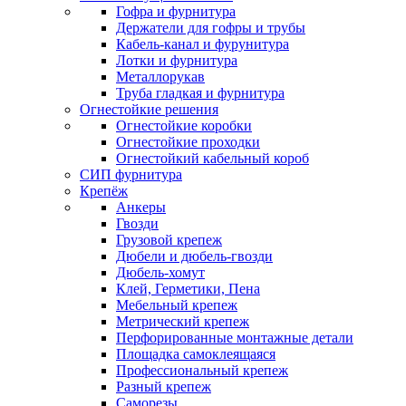
Гофра и фурнитура
Держатели для гофры и трубы
Кабель-канал и фурунитура
Лотки и фурнитура
Металлорукав
Труба гладкая и фурнитура
Огнестойкие решения
Огнестойкие коробки
Огнестойкие проходки
Огнестойкий кабельный короб
СИП фурнитура
Крепёж
Анкеры
Гвозди
Грузовой крепеж
Дюбели и дюбель-гвозди
Дюбель-хомут
Клей, Герметики, Пена
Мебельный крепеж
Метрический крепеж
Перфорированные монтажные детали
Площадка самоклеящаяся
Профессиональный крепеж
Разный крепеж
Саморезы