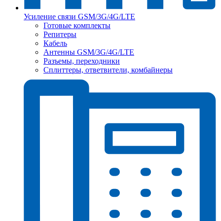
Усиление связи GSM/3G/4G/LTE
Готовые комплекты
Репитеры
Кабель
Антенны GSM/3G/4G/LTE
Разъемы, переходники
Сплиттеры, ответвители, комбайнеры