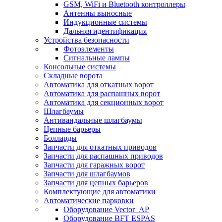
GSM, WiFi и Bluetooth контроллеры
Антенны выносные
Индукционные системы
Дальняя идентификация
Устройства безопасности
Фотоэлементы
Сигнальные лампы
Консольные системы
Складные ворота
Автоматика для откатных ворот
Автоматика для распашных ворот
Автоматика для секционных ворот
Шлагбаумы
Антивандальные шлагбаумы
Цепные барьеры
Болларды
Запчасти для откатных приводов
Запчасти для распашных приводов
Запчасти для гаражных ворот
Запчасти для шлагбаумов
Запчасти для цепных барьеров
Комплектующие для автоматики
Автоматические парковки
Оборудование Vector_AP
Оборудование BFT ESPAS