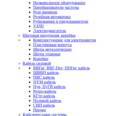
Низковольтное оборудование
Преобразователи частоты
Реле времени
Релейная автоматика
Рубильники и предохранители
УЗДП
Электродвигатели
Щитовая продукция, коробки
Комплектующие для электрощитов
Пластиковые корпуса
Щиты металлические
Щиты этажные
Коробки
Кабель силовой
ВВГнг, ВВГ-Пнг, ППГнг кабель
ШВВП кабель
ПВС кабель
NYM кабель
Пув, ПуГВ кабель
Ретро-кабель
КГтп кабель
Полевой кабель
СИП кабель
Прочее
Кабеленесущие системы