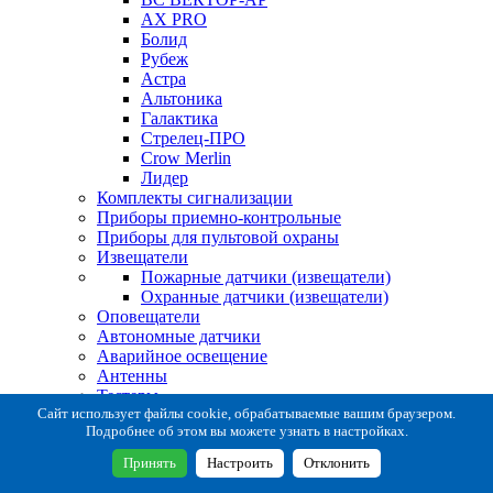
AX PRO
Болид
Рубеж
Астра
Альтоника
Галактика
Стрелец-ПРО
Crow Merlin
Лидер
Комплекты сигнализации
Приборы приемно-контрольные
Приборы для пультовой охраны
Извещатели
Пожарные датчики (извещатели)
Охранные датчики (извещатели)
Оповещатели
Автономные датчики
Аварийное освещение
Антенны
Тестеры
Система сбора извещений
Сайт использует файлы cookie, обрабатываемые вашим браузером.
Подробнее об этом вы можете узнать в настройках.
Расходные и монтажные материалы
Коробки коммутационные
Принять
Настроить
Отклонить
Кронштейны для извещателей