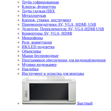
Труба гофрированная
Клипсы, фурнитура
Труба гладкая ПВХ
Металлорукав
Крепеж, стяжки, инструмент
Приемопередатчики AV, VGA, HDMI, USB
Делители, Переключатели AV, VGA,HDMI,USB
Конверторы AV, VGA, HDMI
Микрофоны
Реле, коммутация
ИК/LED подсветка
Объективы
Мыши беспроводные
Программное обеспечение для видеонаблюдения
Муляжи видеокамер
Наклейки
Инструмент и оснастка для монтажа
Быстрый