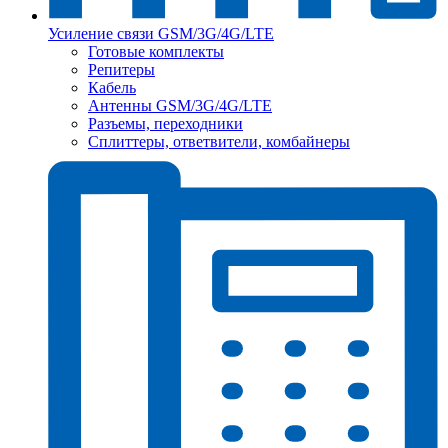
Усиление связи GSM/3G/4G/LTE
Готовые комплекты
Репитеры
Кабель
Антенны GSM/3G/4G/LTE
Разъемы, переходники
Сплиттеры, ответвители, комбайнеры