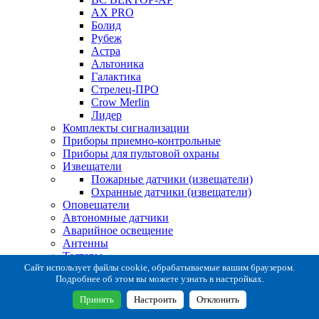
AX PRO
Болид
Рубеж
Астра
Альтоника
Галактика
Стрелец-ПРО
Crow Merlin
Лидер
Комплекты сигнализации
Приборы приемно-контрольные
Приборы для пультовой охраны
Извещатели
Пожарные датчики (извещатели)
Охранные датчики (извещатели)
Оповещатели
Автономные датчики
Аварийное освещение
Антенны
Тестеры
Система сбора извещений
Сайт использует файлы cookie, обрабатываемые вашим браузером.
Подробнее об этом вы можете узнать в настройках.
Расходные и монтажные материалы
Коробки коммутационные
Принять
Настроить
Отклонить
Кронштейны для извещателей