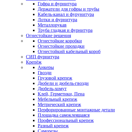
Гофра и фурнитура
Держатели для гофры и трубы
Кабель-канал и фурунитура
Лотки и фурнитура
Металлорукав
Труба гладкая и фурнитура
Огнестойкие решения
Огнестойкие коробки
Огнестойкие проходки
Огнестойкий кабельный короб
СИП фурнитура
Крепёж
Анкеры
Гвозди
Грузовой крепеж
Дюбели и дюбель-гвозди
Дюбель-хомут
Клей, Герметики, Пена
Мебельный крепеж
Метрический крепеж
Перфорированные монтажные детали
Площадка самоклеящаяся
Профессиональный крепеж
Разный крепеж
Саморезы