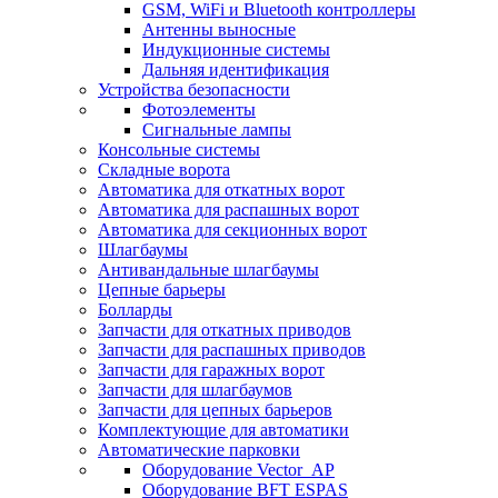
GSM, WiFi и Bluetooth контроллеры
Антенны выносные
Индукционные системы
Дальняя идентификация
Устройства безопасности
Фотоэлементы
Сигнальные лампы
Консольные системы
Складные ворота
Автоматика для откатных ворот
Автоматика для распашных ворот
Автоматика для секционных ворот
Шлагбаумы
Антивандальные шлагбаумы
Цепные барьеры
Болларды
Запчасти для откатных приводов
Запчасти для распашных приводов
Запчасти для гаражных ворот
Запчасти для шлагбаумов
Запчасти для цепных барьеров
Комплектующие для автоматики
Автоматические парковки
Оборудование Vector_AP
Оборудование BFT ESPAS