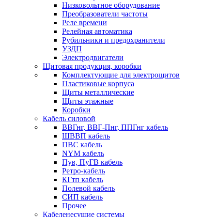
Низковольтное оборудование
Преобразователи частоты
Реле времени
Релейная автоматика
Рубильники и предохранители
УЗДП
Электродвигатели
Щитовая продукция, коробки
Комплектующие для электрощитов
Пластиковые корпуса
Щиты металлические
Щиты этажные
Коробки
Кабель силовой
ВВГнг, ВВГ-Пнг, ППГнг кабель
ШВВП кабель
ПВС кабель
NYM кабель
Пув, ПуГВ кабель
Ретро-кабель
КГтп кабель
Полевой кабель
СИП кабель
Прочее
Кабеленесущие системы