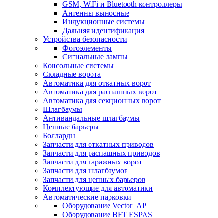
GSM, WiFi и Bluetooth контроллеры
Антенны выносные
Индукционные системы
Дальняя идентификация
Устройства безопасности
Фотоэлементы
Сигнальные лампы
Консольные системы
Складные ворота
Автоматика для откатных ворот
Автоматика для распашных ворот
Автоматика для секционных ворот
Шлагбаумы
Антивандальные шлагбаумы
Цепные барьеры
Болларды
Запчасти для откатных приводов
Запчасти для распашных приводов
Запчасти для гаражных ворот
Запчасти для шлагбаумов
Запчасти для цепных барьеров
Комплектующие для автоматики
Автоматические парковки
Оборудование Vector_AP
Оборудование BFT ESPAS