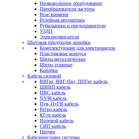
Низковольтное оборудование
Преобразователи частоты
Реле времени
Релейная автоматика
Рубильники и предохранители
УЗДП
Электродвигатели
Щитовая продукция, коробки
Комплектующие для электрощитов
Пластиковые корпуса
Щиты металлические
Щиты этажные
Коробки
Кабель силовой
ВВГнг, ВВГ-Пнг, ППГнг кабель
ШВВП кабель
ПВС кабель
NYM кабель
Пув, ПуГВ кабель
Ретро-кабель
КГтп кабель
Полевой кабель
СИП кабель
Прочее
Кабеленесущие системы