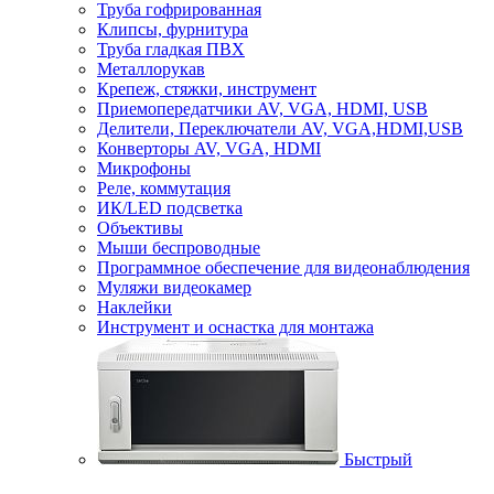
Труба гофрированная
Клипсы, фурнитура
Труба гладкая ПВХ
Металлорукав
Крепеж, стяжки, инструмент
Приемопередатчики AV, VGA, HDMI, USB
Делители, Переключатели AV, VGA,HDMI,USB
Конверторы AV, VGA, HDMI
Микрофоны
Реле, коммутация
ИК/LED подсветка
Объективы
Мыши беспроводные
Программное обеспечение для видеонаблюдения
Муляжи видеокамер
Наклейки
Инструмент и оснастка для монтажа
Быстрый