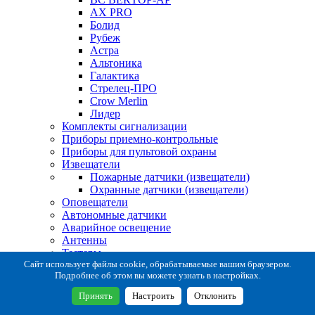
AX PRO
Болид
Рубеж
Астра
Альтоника
Галактика
Стрелец-ПРО
Crow Merlin
Лидер
Комплекты сигнализации
Приборы приемно-контрольные
Приборы для пультовой охраны
Извещатели
Пожарные датчики (извещатели)
Охранные датчики (извещатели)
Оповещатели
Автономные датчики
Аварийное освещение
Антенны
Тестеры
Система сбора извещений
Сайт использует файлы cookie, обрабатываемые вашим браузером.
Подробнее об этом вы можете узнать в настройках.
Расходные и монтажные материалы
Коробки коммутационные
Принять
Настроить
Отклонить
Кронштейны для извещателей