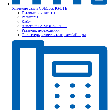
Усиление связи GSM/3G/4G/LTE
Готовые комплекты
Репитеры
Кабель
Антенны GSM/3G/4G/LTE
Разъемы, переходники
Сплиттеры, ответвители, комбайнеры