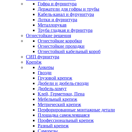
Гофра и фурнитура
Держатели для гофры и трубы
Кабель-канал и фурунитура
Лотки и фурнитура
Металлорукав
Труба гладкая и фурнитура
Огнестойкие решения
Огнестойкие коробки
Огнестойкие проходки
Огнестойкий кабельный короб
СИП фурнитура
Крепёж
Анкеры
Гвозди
Грузовой крепеж
Дюбели и дюбель-гвозди
Дюбель-хомут
Клей, Герметики, Пена
Мебельный крепеж
Метрический крепеж
Перфорированные монтажные детали
Площадка самоклеящаяся
Профессиональный крепеж
Разный крепеж
Саморезы