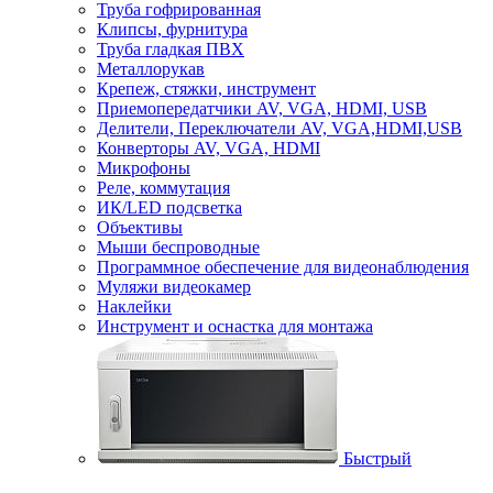
Труба гофрированная
Клипсы, фурнитура
Труба гладкая ПВХ
Металлорукав
Крепеж, стяжки, инструмент
Приемопередатчики AV, VGA, HDMI, USB
Делители, Переключатели AV, VGA,HDMI,USB
Конверторы AV, VGA, HDMI
Микрофоны
Реле, коммутация
ИК/LED подсветка
Объективы
Мыши беспроводные
Программное обеспечение для видеонаблюдения
Муляжи видеокамер
Наклейки
Инструмент и оснастка для монтажа
Быстрый