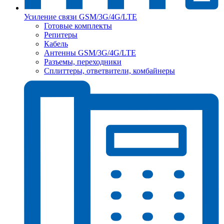
Усиление связи GSM/3G/4G/LTE
Готовые комплекты
Репитеры
Кабель
Антенны GSM/3G/4G/LTE
Разъемы, переходники
Сплиттеры, ответвители, комбайнеры