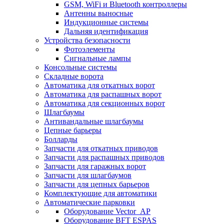
GSM, WiFi и Bluetooth контроллеры
Антенны выносные
Индукционные системы
Дальняя идентификация
Устройства безопасности
Фотоэлементы
Сигнальные лампы
Консольные системы
Складные ворота
Автоматика для откатных ворот
Автоматика для распашных ворот
Автоматика для секционных ворот
Шлагбаумы
Антивандальные шлагбаумы
Цепные барьеры
Болларды
Запчасти для откатных приводов
Запчасти для распашных приводов
Запчасти для гаражных ворот
Запчасти для шлагбаумов
Запчасти для цепных барьеров
Комплектующие для автоматики
Автоматические парковки
Оборудование Vector_AP
Оборудование BFT ESPAS