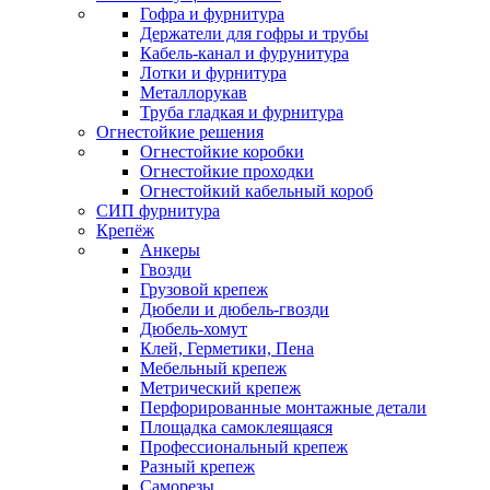
Гофра и фурнитура
Держатели для гофры и трубы
Кабель-канал и фурунитура
Лотки и фурнитура
Металлорукав
Труба гладкая и фурнитура
Огнестойкие решения
Огнестойкие коробки
Огнестойкие проходки
Огнестойкий кабельный короб
СИП фурнитура
Крепёж
Анкеры
Гвозди
Грузовой крепеж
Дюбели и дюбель-гвозди
Дюбель-хомут
Клей, Герметики, Пена
Мебельный крепеж
Метрический крепеж
Перфорированные монтажные детали
Площадка самоклеящаяся
Профессиональный крепеж
Разный крепеж
Саморезы