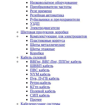
Низковольтное оборудование
Преобразователи частоты
Реле времени
Релейная автоматика
Рубильники и предохранители
УЗДП
Электродвигатели
Щитовая продукция, коробки
Комплектующие для электрощитов
Пластиковые корпуса
Щиты металлические
Щиты этажные
Коробки
Кабель силовой
ВВГнг, ВВГ-Пнг, ППГнг кабель
ШВВП кабель
ПВС кабель
NYM кабель
Пув, ПуГВ кабель
Ретро-кабель
КГтп кабель
Полевой кабель
СИП кабель
Прочее
Кабеленесущие системы