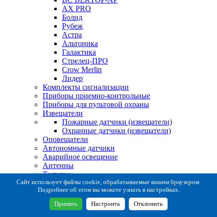
AX PRO
Болид
Рубеж
Астра
Альтоника
Галактика
Стрелец-ПРО
Crow Merlin
Лидер
Комплекты сигнализации
Приборы приемно-контрольные
Приборы для пультовой охраны
Извещатели
Пожарные датчики (извещатели)
Охранные датчики (извещатели)
Оповещатели
Автономные датчики
Аварийное освещение
Антенны
Тестеры
Система сбора извещений
Сайт использует файлы cookie, обрабатываемые вашим браузером.
Подробнее об этом вы можете узнать в настройках.
Расходные и монтажные материалы
Коробки коммутационные
Принять
Настроить
Отклонить
Кронштейны для извещателей