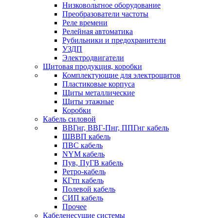
Низковольтное оборудование
Преобразователи частоты
Реле времени
Релейная автоматика
Рубильники и предохранители
УЗДП
Электродвигатели
Щитовая продукция, коробки
Комплектующие для электрощитов
Пластиковые корпуса
Щиты металлические
Щиты этажные
Коробки
Кабель силовой
ВВГнг, ВВГ-Пнг, ППГнг кабель
ШВВП кабель
ПВС кабель
NYM кабель
Пув, ПуГВ кабель
Ретро-кабель
КГтп кабель
Полевой кабель
СИП кабель
Прочее
Кабеленесущие системы