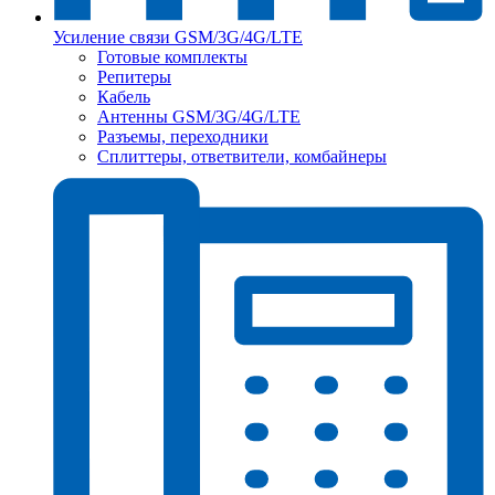
Усиление связи GSM/3G/4G/LTE
Готовые комплекты
Репитеры
Кабель
Антенны GSM/3G/4G/LTE
Разъемы, переходники
Сплиттеры, ответвители, комбайнеры