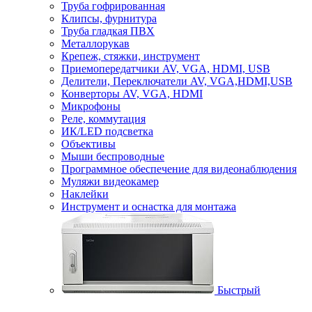
Труба гофрированная
Клипсы, фурнитура
Труба гладкая ПВХ
Металлорукав
Крепеж, стяжки, инструмент
Приемопередатчики AV, VGA, HDMI, USB
Делители, Переключатели AV, VGA,HDMI,USB
Конверторы AV, VGA, HDMI
Микрофоны
Реле, коммутация
ИК/LED подсветка
Объективы
Мыши беспроводные
Программное обеспечение для видеонаблюдения
Муляжи видеокамер
Наклейки
Инструмент и оснастка для монтажа
Быстрый