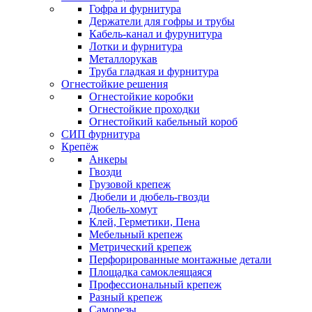
Гофра и фурнитура
Держатели для гофры и трубы
Кабель-канал и фурунитура
Лотки и фурнитура
Металлорукав
Труба гладкая и фурнитура
Огнестойкие решения
Огнестойкие коробки
Огнестойкие проходки
Огнестойкий кабельный короб
СИП фурнитура
Крепёж
Анкеры
Гвозди
Грузовой крепеж
Дюбели и дюбель-гвозди
Дюбель-хомут
Клей, Герметики, Пена
Мебельный крепеж
Метрический крепеж
Перфорированные монтажные детали
Площадка самоклеящаяся
Профессиональный крепеж
Разный крепеж
Саморезы