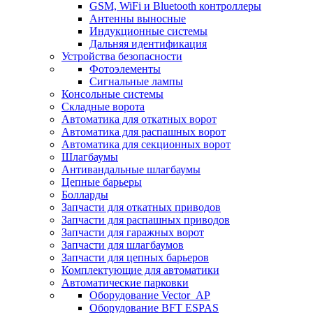
GSM, WiFi и Bluetooth контроллеры
Антенны выносные
Индукционные системы
Дальняя идентификация
Устройства безопасности
Фотоэлементы
Сигнальные лампы
Консольные системы
Складные ворота
Автоматика для откатных ворот
Автоматика для распашных ворот
Автоматика для секционных ворот
Шлагбаумы
Антивандальные шлагбаумы
Цепные барьеры
Болларды
Запчасти для откатных приводов
Запчасти для распашных приводов
Запчасти для гаражных ворот
Запчасти для шлагбаумов
Запчасти для цепных барьеров
Комплектующие для автоматики
Автоматические парковки
Оборудование Vector_AP
Оборудование BFT ESPAS