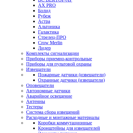
AX PRO
Болид
Рубеж
Астра
Альтоника
Галактика
Стрелец-ПРО
Crow Merlin
Лидер
Комплекты сигнализации
Приборы приемно-контрольные
Приборы для пультовой охраны
Извещатели
Пожарные датчики (извещатели)
Охранные датчики (извещатели)
Оповещатели
Автономные датчики
Аварийное освещение
Антенны
Тестеры
Система сбора извещений
Расходные и монтажные материалы
Коробки коммутационные
Кронштейны для извещателей