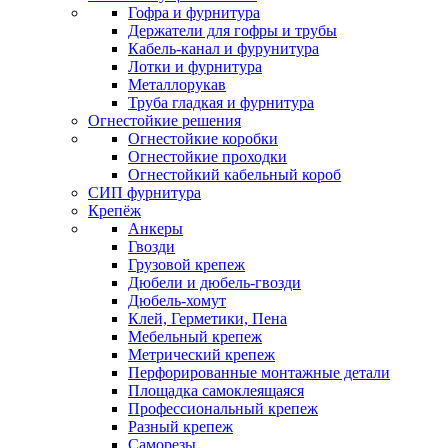
Гофра и фурнитура
Держатели для гофры и трубы
Кабель-канал и фурунитура
Лотки и фурнитура
Металлорукав
Труба гладкая и фурнитура
Огнестойкие решения
Огнестойкие коробки
Огнестойкие проходки
Огнестойкий кабельный короб
СИП фурнитура
Крепёж
Анкеры
Гвозди
Грузовой крепеж
Дюбели и дюбель-гвозди
Дюбель-хомут
Клей, Герметики, Пена
Мебельный крепеж
Метрический крепеж
Перфорированные монтажные детали
Площадка самоклеящаяся
Профессиональный крепеж
Разный крепеж
Саморезы