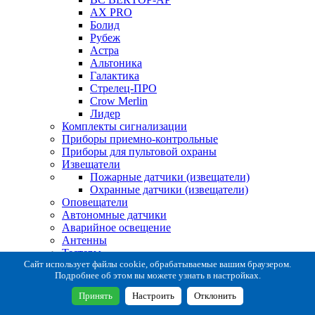
AX PRO
Болид
Рубеж
Астра
Альтоника
Галактика
Стрелец-ПРО
Crow Merlin
Лидер
Комплекты сигнализации
Приборы приемно-контрольные
Приборы для пультовой охраны
Извещатели
Пожарные датчики (извещатели)
Охранные датчики (извещатели)
Оповещатели
Автономные датчики
Аварийное освещение
Антенны
Тестеры
Система сбора извещений
Сайт использует файлы cookie, обрабатываемые вашим браузером.
Подробнее об этом вы можете узнать в настройках.
Расходные и монтажные материалы
Коробки коммутационные
Принять
Настроить
Отклонить
Кронштейны для извещателей