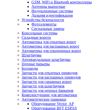
GSM, WiFi и Bluetooth контроллеры
Антенны выносные
Индукционные системы
Дальняя идентификация
Устройства безопасности
Фотоэлементы
Сигнальные лампы
Консольные системы
Складные ворота
Автоматика для откатных ворот
Автоматика для распашных ворот
Автоматика для секционных ворот
Шлагбаумы
Антивандальные шлагбаумы
Цепные барьеры
Болларды
Запчасти для откатных приводов
Запчасти для распашных приводов
Запчасти для гаражных ворот
Запчасти для шлагбаумов
Запчасти для цепных барьеров
Комплектующие для автоматики
Автоматические парковки
Оборудование Vector_AP
Оборудование BFT ESPAS