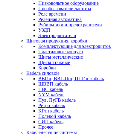
Низковольтное оборудование
Преобразователи частоты
Реле времени
Релейная автоматика
Рубильники и предохранители
УЗДП
Электродвигатели
Щитовая продукция, коробки
Комплектующие для электрощитов
Пластиковые корпуса
Щиты металлические
Щиты этажные
Коробки
Кабель силовой
ВВГнг, ВВГ-Пнг, ППГнг кабель
ШВВП кабель
ПВС кабель
NYM кабель
Пув, ПуГВ кабель
Ретро-кабель
КГтп кабель
Полевой кабель
СИП кабель
Прочее
Кабеленесущие системы