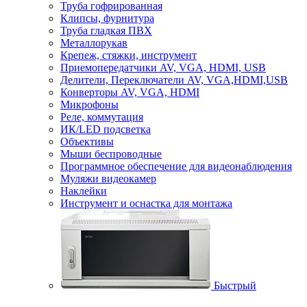
Труба гофрированная
Клипсы, фурнитура
Труба гладкая ПВХ
Металлорукав
Крепеж, стяжки, инструмент
Приемопередатчики AV, VGA, HDMI, USB
Делители, Переключатели AV, VGA,HDMI,USB
Конверторы AV, VGA, HDMI
Микрофоны
Реле, коммутация
ИК/LED подсветка
Объективы
Мыши беспроводные
Программное обеспечение для видеонаблюдения
Муляжи видеокамер
Наклейки
Инструмент и оснастка для монтажа
Быстрый