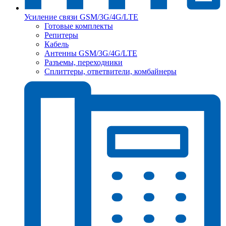
Усиление связи GSM/3G/4G/LTE
Готовые комплекты
Репитеры
Кабель
Антенны GSM/3G/4G/LTE
Разъемы, переходники
Сплиттеры, ответвители, комбайнеры