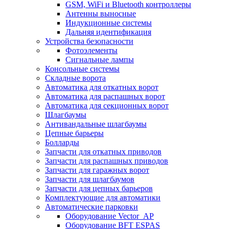
GSM, WiFi и Bluetooth контроллеры
Антенны выносные
Индукционные системы
Дальняя идентификация
Устройства безопасности
Фотоэлементы
Сигнальные лампы
Консольные системы
Складные ворота
Автоматика для откатных ворот
Автоматика для распашных ворот
Автоматика для секционных ворот
Шлагбаумы
Антивандальные шлагбаумы
Цепные барьеры
Болларды
Запчасти для откатных приводов
Запчасти для распашных приводов
Запчасти для гаражных ворот
Запчасти для шлагбаумов
Запчасти для цепных барьеров
Комплектующие для автоматики
Автоматические парковки
Оборудование Vector_AP
Оборудование BFT ESPAS