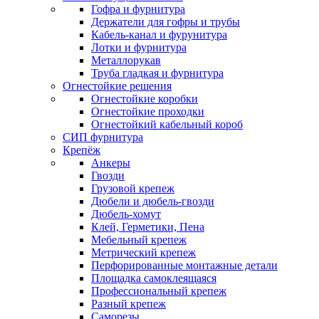
Гофра и фурнитура
Держатели для гофры и трубы
Кабель-канал и фурунитура
Лотки и фурнитура
Металлорукав
Труба гладкая и фурнитура
Огнестойкие решения
Огнестойкие коробки
Огнестойкие проходки
Огнестойкий кабельный короб
СИП фурнитура
Крепёж
Анкеры
Гвозди
Грузовой крепеж
Дюбели и дюбель-гвозди
Дюбель-хомут
Клей, Герметики, Пена
Мебельный крепеж
Метрический крепеж
Перфорированные монтажные детали
Площадка самоклеящаяся
Профессиональный крепеж
Разный крепеж
Саморезы