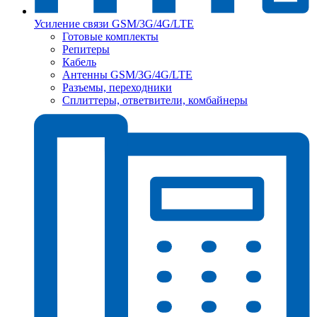
Усиление связи GSM/3G/4G/LTE
Готовые комплекты
Репитеры
Кабель
Антенны GSM/3G/4G/LTE
Разъемы, переходники
Сплиттеры, ответвители, комбайнеры