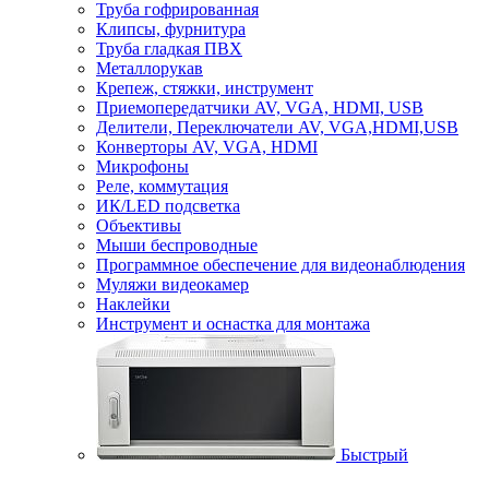
Труба гофрированная
Клипсы, фурнитура
Труба гладкая ПВХ
Металлорукав
Крепеж, стяжки, инструмент
Приемопередатчики AV, VGA, HDMI, USB
Делители, Переключатели AV, VGA,HDMI,USB
Конверторы AV, VGA, HDMI
Микрофоны
Реле, коммутация
ИК/LED подсветка
Объективы
Мыши беспроводные
Программное обеспечение для видеонаблюдения
Муляжи видеокамер
Наклейки
Инструмент и оснастка для монтажа
Быстрый