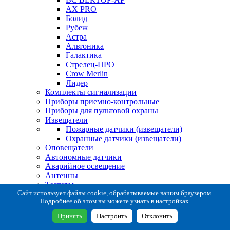
AX PRO
Болид
Рубеж
Астра
Альтоника
Галактика
Стрелец-ПРО
Crow Merlin
Лидер
Комплекты сигнализации
Приборы приемно-контрольные
Приборы для пультовой охраны
Извещатели
Пожарные датчики (извещатели)
Охранные датчики (извещатели)
Оповещатели
Автономные датчики
Аварийное освещение
Антенны
Тестеры
Система сбора извещений
Сайт использует файлы cookie, обрабатываемые вашим браузером.
Подробнее об этом вы можете узнать в настройках.
Расходные и монтажные материалы
Коробки коммутационные
Принять
Настроить
Отклонить
Кронштейны для извещателей