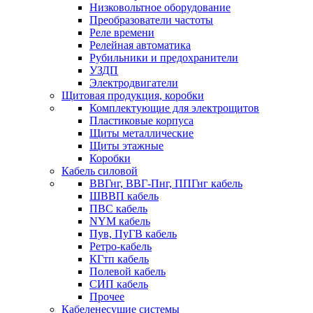
Низковольтное оборудование
Преобразователи частоты
Реле времени
Релейная автоматика
Рубильники и предохранители
УЗДП
Электродвигатели
Щитовая продукция, коробки
Комплектующие для электрощитов
Пластиковые корпуса
Щиты металлические
Щиты этажные
Коробки
Кабель силовой
ВВГнг, ВВГ-Пнг, ППГнг кабель
ШВВП кабель
ПВС кабель
NYM кабель
Пув, ПуГВ кабель
Ретро-кабель
КГтп кабель
Полевой кабель
СИП кабель
Прочее
Кабеленесущие системы