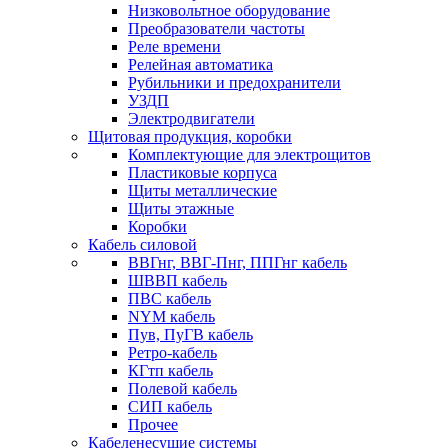
Низковольтное оборудование
Преобразователи частоты
Реле времени
Релейная автоматика
Рубильники и предохранители
УЗДП
Электродвигатели
Щитовая продукция, коробки
Комплектующие для электрощитов
Пластиковые корпуса
Щиты металлические
Щиты этажные
Коробки
Кабель силовой
ВВГнг, ВВГ-Пнг, ППГнг кабель
ШВВП кабель
ПВС кабель
NYM кабель
Пув, ПуГВ кабель
Ретро-кабель
КГтп кабель
Полевой кабель
СИП кабель
Прочее
Кабеленесущие системы