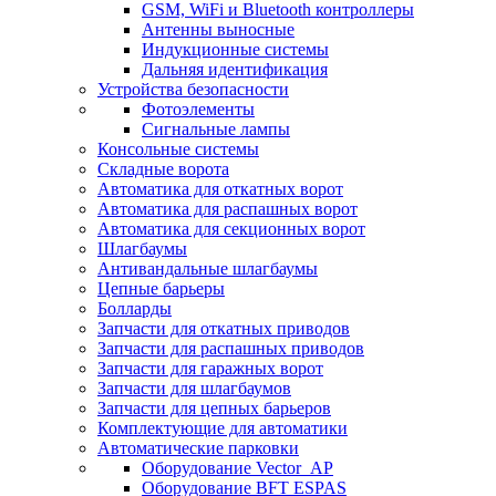
GSM, WiFi и Bluetooth контроллеры
Антенны выносные
Индукционные системы
Дальняя идентификация
Устройства безопасности
Фотоэлементы
Сигнальные лампы
Консольные системы
Складные ворота
Автоматика для откатных ворот
Автоматика для распашных ворот
Автоматика для секционных ворот
Шлагбаумы
Антивандальные шлагбаумы
Цепные барьеры
Болларды
Запчасти для откатных приводов
Запчасти для распашных приводов
Запчасти для гаражных ворот
Запчасти для шлагбаумов
Запчасти для цепных барьеров
Комплектующие для автоматики
Автоматические парковки
Оборудование Vector_AP
Оборудование BFT ESPAS