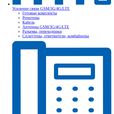
Усиление связи GSM/3G/4G/LTE
Готовые комплекты
Репитеры
Кабель
Антенны GSM/3G/4G/LTE
Разъемы, переходники
Сплиттеры, ответвители, комбайнеры