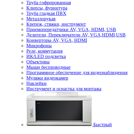
Труба гофрированная
Клипсы, фурнитура
Труба гладкая ПВХ
Металлорукав
Крепеж, стяжки, инструмент
Приемопередатчики AV, VGA, HDMI, USB
Делители, Переключатели AV, VGA,HDMI,USB
Конверторы AV, VGA, HDMI
Микрофоны
Реле, коммутация
ИК/LED подсветка
Объективы
Мыши беспроводные
Программное обеспечение для видеонаблюдения
Муляжи видеокамер
Наклейки
Инструмент и оснастка для монтажа
Быстрый