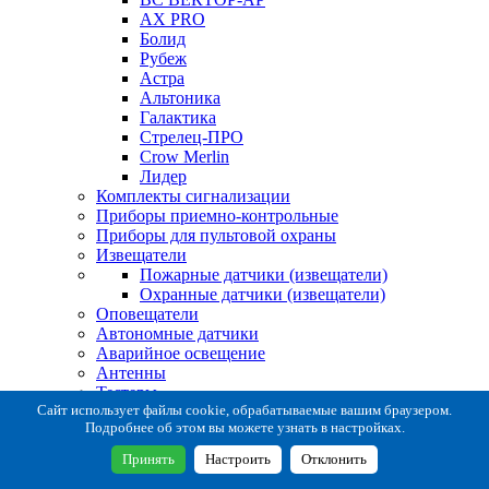
AX PRO
Болид
Рубеж
Астра
Альтоника
Галактика
Стрелец-ПРО
Crow Merlin
Лидер
Комплекты сигнализации
Приборы приемно-контрольные
Приборы для пультовой охраны
Извещатели
Пожарные датчики (извещатели)
Охранные датчики (извещатели)
Оповещатели
Автономные датчики
Аварийное освещение
Антенны
Тестеры
Система сбора извещений
Сайт использует файлы cookie, обрабатываемые вашим браузером.
Подробнее об этом вы можете узнать в настройках.
Расходные и монтажные материалы
Коробки коммутационные
Принять
Настроить
Отклонить
Кронштейны для извещателей