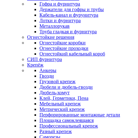
Гофра и фурнитура
Держатели для гофры и трубы
Кабель-канал и фурунитура
Лотки и фурнитура
Металлорукав
Труба гладкая и фурнитура
Огнестойкие решения
Огнестойкие коробки
Огнестойкие проходки
Огнестойкий кабельный короб
СИП фурнитура
Крепёж
Анкеры
Гвозди
Грузовой крепеж
Дюбели и дюбель-гвозди
Дюбель-хомут
Клей, Герметики, Пена
Мебельный крепеж
Метрический крепеж
Перфорированные монтажные детали
Площадка самоклеящаяся
Профессиональный крепеж
Разный крепеж
Саморезы