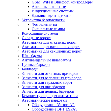
GSM, WiFi и Bluetooth контроллеры
Антенны выносные
Индукционные системы
Дальняя идентификация
Устройства безопасности
Фотоэлементы
Сигнальные лампы
Консольные системы
Складные ворота
Автоматика для откатных ворот
Автоматика для распашных ворот
Автоматика для секционных ворот
Шлагбаумы
Антивандальные шлагбаумы
Цепные барьеры
Болларды
Запчасти для откатных приводов
Запчасти для распашных приводов
Запчасти для гаражных ворот
Запчасти для шлагбаумов
Запчасти для цепных барьеров
Комплектующие для автоматики
Автоматические парковки
Оборудование Vector_AP
Оборудование BFT ESPAS