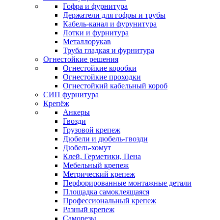
Гофра и фурнитура
Держатели для гофры и трубы
Кабель-канал и фурунитура
Лотки и фурнитура
Металлорукав
Труба гладкая и фурнитура
Огнестойкие решения
Огнестойкие коробки
Огнестойкие проходки
Огнестойкий кабельный короб
СИП фурнитура
Крепёж
Анкеры
Гвозди
Грузовой крепеж
Дюбели и дюбель-гвозди
Дюбель-хомут
Клей, Герметики, Пена
Мебельный крепеж
Метрический крепеж
Перфорированные монтажные детали
Площадка самоклеящаяся
Профессиональный крепеж
Разный крепеж
Саморезы