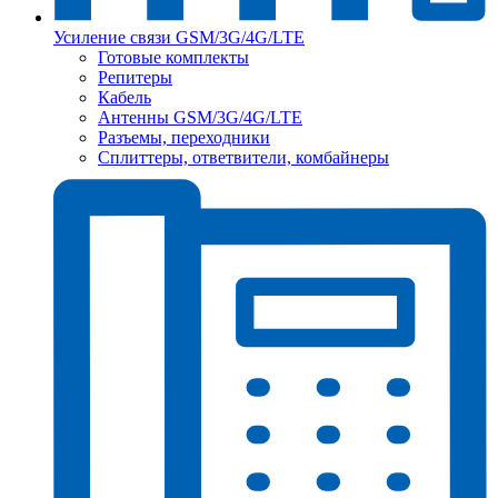
Усиление связи GSM/3G/4G/LTE
Готовые комплекты
Репитеры
Кабель
Антенны GSM/3G/4G/LTE
Разъемы, переходники
Сплиттеры, ответвители, комбайнеры