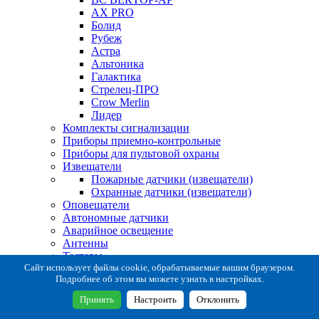
AX PRO
Болид
Рубеж
Астра
Альтоника
Галактика
Стрелец-ПРО
Crow Merlin
Лидер
Комплекты сигнализации
Приборы приемно-контрольные
Приборы для пультовой охраны
Извещатели
Пожарные датчики (извещатели)
Охранные датчики (извещатели)
Оповещатели
Автономные датчики
Аварийное освещение
Антенны
Тестеры
Система сбора извещений
Сайт использует файлы cookie, обрабатываемые вашим браузером.
Подробнее об этом вы можете узнать в настройках.
Расходные и монтажные материалы
Коробки коммутационные
Принять
Настроить
Отклонить
Кронштейны для извещателей