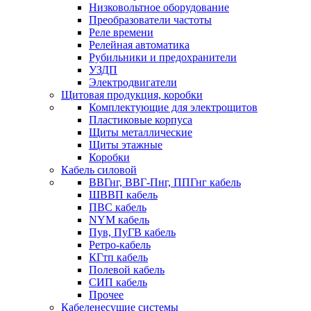
Низковольтное оборудование
Преобразователи частоты
Реле времени
Релейная автоматика
Рубильники и предохранители
УЗДП
Электродвигатели
Щитовая продукция, коробки
Комплектующие для электрощитов
Пластиковые корпуса
Щиты металлические
Щиты этажные
Коробки
Кабель силовой
ВВГнг, ВВГ-Пнг, ППГнг кабель
ШВВП кабель
ПВС кабель
NYM кабель
Пув, ПуГВ кабель
Ретро-кабель
КГтп кабель
Полевой кабель
СИП кабель
Прочее
Кабеленесущие системы