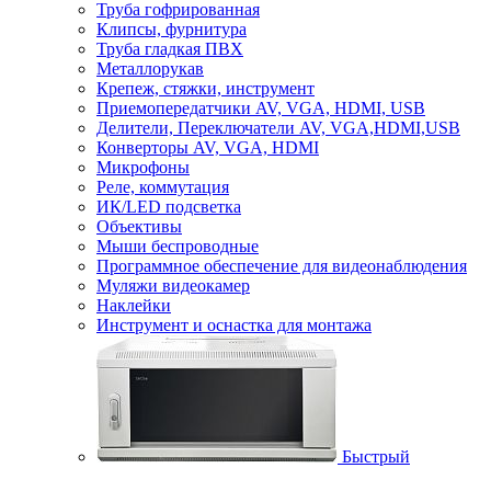
Труба гофрированная
Клипсы, фурнитура
Труба гладкая ПВХ
Металлорукав
Крепеж, стяжки, инструмент
Приемопередатчики AV, VGA, HDMI, USB
Делители, Переключатели AV, VGA,HDMI,USB
Конверторы AV, VGA, HDMI
Микрофоны
Реле, коммутация
ИК/LED подсветка
Объективы
Мыши беспроводные
Программное обеспечение для видеонаблюдения
Муляжи видеокамер
Наклейки
Инструмент и оснастка для монтажа
Быстрый