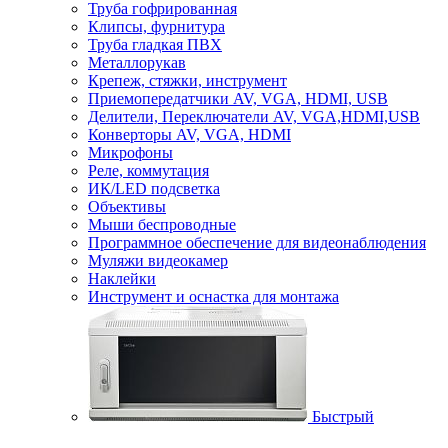
Труба гофрированная
Клипсы, фурнитура
Труба гладкая ПВХ
Металлорукав
Крепеж, стяжки, инструмент
Приемопередатчики AV, VGA, HDMI, USB
Делители, Переключатели AV, VGA,HDMI,USB
Конверторы AV, VGA, HDMI
Микрофоны
Реле, коммутация
ИК/LED подсветка
Объективы
Мыши беспроводные
Программное обеспечение для видеонаблюдения
Муляжи видеокамер
Наклейки
Инструмент и оснастка для монтажа
Быстрый