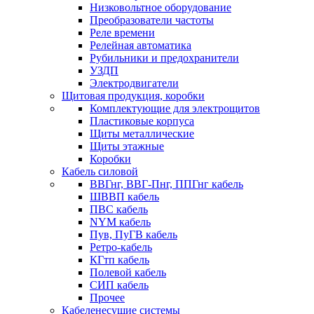
Низковольтное оборудование
Преобразователи частоты
Реле времени
Релейная автоматика
Рубильники и предохранители
УЗДП
Электродвигатели
Щитовая продукция, коробки
Комплектующие для электрощитов
Пластиковые корпуса
Щиты металлические
Щиты этажные
Коробки
Кабель силовой
ВВГнг, ВВГ-Пнг, ППГнг кабель
ШВВП кабель
ПВС кабель
NYM кабель
Пув, ПуГВ кабель
Ретро-кабель
КГтп кабель
Полевой кабель
СИП кабель
Прочее
Кабеленесущие системы