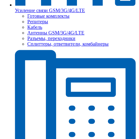
Усиление связи GSM/3G/4G/LTE
Готовые комплекты
Репитеры
Кабель
Антенны GSM/3G/4G/LTE
Разъемы, переходники
Сплиттеры, ответвители, комбайнеры