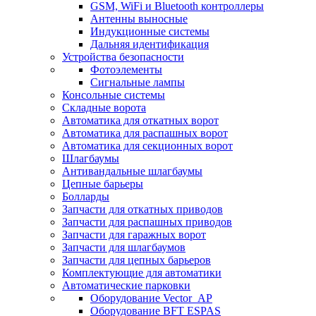
GSM, WiFi и Bluetooth контроллеры
Антенны выносные
Индукционные системы
Дальняя идентификация
Устройства безопасности
Фотоэлементы
Сигнальные лампы
Консольные системы
Складные ворота
Автоматика для откатных ворот
Автоматика для распашных ворот
Автоматика для секционных ворот
Шлагбаумы
Антивандальные шлагбаумы
Цепные барьеры
Болларды
Запчасти для откатных приводов
Запчасти для распашных приводов
Запчасти для гаражных ворот
Запчасти для шлагбаумов
Запчасти для цепных барьеров
Комплектующие для автоматики
Автоматические парковки
Оборудование Vector_AP
Оборудование BFT ESPAS