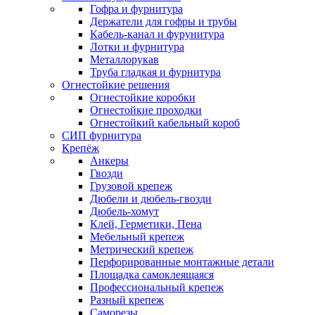
Гофра и фурнитура
Держатели для гофры и трубы
Кабель-канал и фурунитура
Лотки и фурнитура
Металлорукав
Труба гладкая и фурнитура
Огнестойкие решения
Огнестойкие коробки
Огнестойкие проходки
Огнестойкий кабельный короб
СИП фурнитура
Крепёж
Анкеры
Гвозди
Грузовой крепеж
Дюбели и дюбель-гвозди
Дюбель-хомут
Клей, Герметики, Пена
Мебельный крепеж
Метрический крепеж
Перфорированные монтажные детали
Площадка самоклеящаяся
Профессиональный крепеж
Разный крепеж
Саморезы