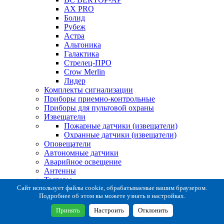
AX PRO
Болид
Рубеж
Астра
Альтоника
Галактика
Стрелец-ПРО
Crow Merlin
Лидер
Комплекты сигнализации
Приборы приемно-контрольные
Приборы для пультовой охраны
Извещатели
Пожарные датчики (извещатели)
Охранные датчики (извещатели)
Оповещатели
Автономные датчики
Аварийное освещение
Антенны
Тестеры
Система сбора извещений
Сайт использует файлы cookie, обрабатываемые вашим браузером.
Подробнее об этом вы можете узнать в настройках.
Расходные и монтажные материалы
Коробки коммутационные
Принять
Настроить
Отклонить
Кронштейны для извещателей