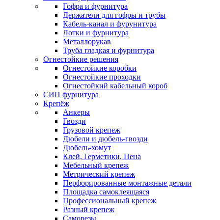
Гофра и фурнитура
Держатели для гофры и трубы
Кабель-канал и фурунитура
Лотки и фурнитура
Металлорукав
Труба гладкая и фурнитура
Огнестойкие решения
Огнестойкие коробки
Огнестойкие проходки
Огнестойкий кабельный короб
СИП фурнитура
Крепёж
Анкеры
Гвозди
Грузовой крепеж
Дюбели и дюбель-гвозди
Дюбель-хомут
Клей, Герметики, Пена
Мебельный крепеж
Метрический крепеж
Перфорированные монтажные детали
Площадка самоклеящаяся
Профессиональный крепеж
Разный крепеж
Саморезы