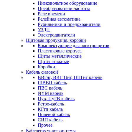
Низковольтное оборудование
Преобразователи частоты
Реле времени
Релейная автоматика
Рубильники и предохранители
УЗДП
Электродвигатели
Щитовая продукция, коробки
Комплектующие для электрощитов
Пластиковые корпуса
Щиты металлические
Щиты этажные
Коробки
Кабель силовой
ВВГнг, ВВГ-Пнг, ППГнг кабель
ШВВП кабель
ПВС кабель
NYM кабель
Пув, ПуГВ кабель
Ретро-кабель
КГтп кабель
Полевой кабель
СИП кабель
Прочее
Кабеленесущие системы