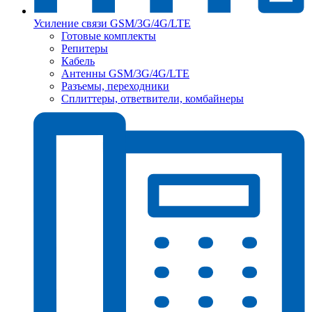
Усиление связи GSM/3G/4G/LTE
Готовые комплекты
Репитеры
Кабель
Антенны GSM/3G/4G/LTE
Разъемы, переходники
Сплиттеры, ответвители, комбайнеры