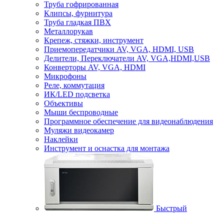
Труба гофрированная
Клипсы, фурнитура
Труба гладкая ПВХ
Металлорукав
Крепеж, стяжки, инструмент
Приемопередатчики AV, VGA, HDMI, USB
Делители, Переключатели AV, VGA,HDMI,USB
Конверторы AV, VGA, HDMI
Микрофоны
Реле, коммутация
ИК/LED подсветка
Объективы
Мыши беспроводные
Программное обеспечение для видеонаблюдения
Муляжи видеокамер
Наклейки
Инструмент и оснастка для монтажа
Быстрый