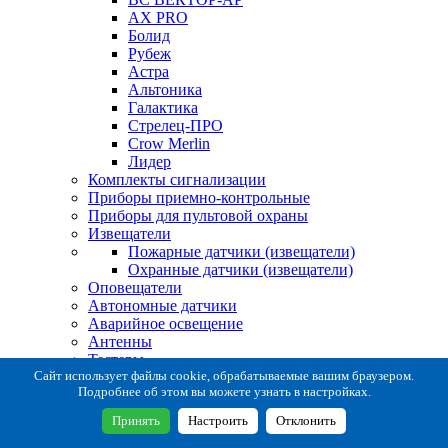
AX PRO
Болид
Рубеж
Астра
Альтоника
Галактика
Стрелец-ПРО
Crow Merlin
Лидер
Комплекты сигнализации
Приборы приемно-контрольные
Приборы для пультовой охраны
Извещатели
Пожарные датчики (извещатели)
Охранные датчики (извещатели)
Оповещатели
Автономные датчики
Аварийное освещение
Антенны
Тестеры
Система сбора извещений
Сайт использует файлы cookie, обрабатываемые вашим браузером.
Подробнее об этом вы можете узнать в настройках.
Расходные и монтажные материалы
Коробки коммутационные
Принять
Настроить
Отклонить
Кронштейны для извещателей