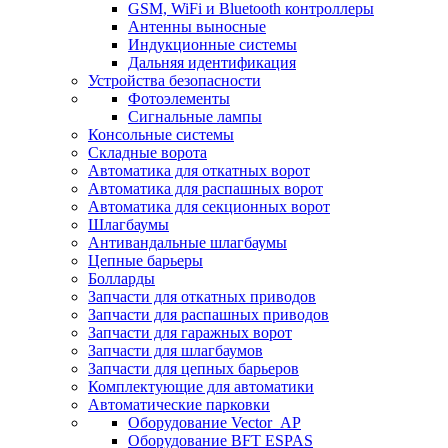
GSM, WiFi и Bluetooth контроллеры
Антенны выносные
Индукционные системы
Дальняя идентификация
Устройства безопасности
Фотоэлементы
Сигнальные лампы
Консольные системы
Складные ворота
Автоматика для откатных ворот
Автоматика для распашных ворот
Автоматика для секционных ворот
Шлагбаумы
Антивандальные шлагбаумы
Цепные барьеры
Болларды
Запчасти для откатных приводов
Запчасти для распашных приводов
Запчасти для гаражных ворот
Запчасти для шлагбаумов
Запчасти для цепных барьеров
Комплектующие для автоматики
Автоматические парковки
Оборудование Vector_AP
Оборудование BFT ESPAS