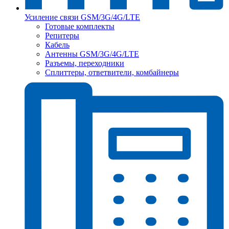
Усиление связи GSM/3G/4G/LTE
Готовые комплекты
Репитеры
Кабель
Антенны GSM/3G/4G/LTE
Разъемы, переходники
Сплиттеры, ответвители, комбайнеры