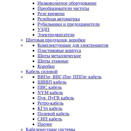
Низковольтное оборудование
Преобразователи частоты
Реле времени
Релейная автоматика
Рубильники и предохранители
УЗДП
Электродвигатели
Щитовая продукция, коробки
Комплектующие для электрощитов
Пластиковые корпуса
Щиты металлические
Щиты этажные
Коробки
Кабель силовой
ВВГнг, ВВГ-Пнг, ППГнг кабель
ШВВП кабель
ПВС кабель
NYM кабель
Пув, ПуГВ кабель
Ретро-кабель
КГтп кабель
Полевой кабель
СИП кабель
Прочее
Кабеленесущие системы