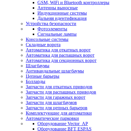
GSM, WiFi и Bluetooth контроллеры
Антенны выносные
Индукционные системы
Дальняя идентификация
Устройства безопасности
Фотоэлементы
Сигнальные лампы
Консольные системы
Складные ворота
Автоматика для откатных ворот
Автоматика для распашных ворот
Автоматика для секционных ворот
Шлагбаумы
Антивандальные шлагбаумы
Цепные барьеры
Болларды
Запчасти для откатных приводов
Запчасти для распашных приводов
Запчасти для гаражных ворот
Запчасти для шлагбаумов
Запчасти для цепных барьеров
Комплектующие для автоматики
Автоматические парковки
Оборудование Vector_AP
Оборудование BFT ESPAS