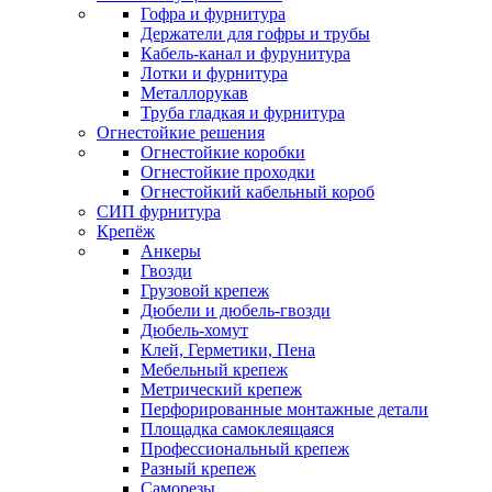
Гофра и фурнитура
Держатели для гофры и трубы
Кабель-канал и фурунитура
Лотки и фурнитура
Металлорукав
Труба гладкая и фурнитура
Огнестойкие решения
Огнестойкие коробки
Огнестойкие проходки
Огнестойкий кабельный короб
СИП фурнитура
Крепёж
Анкеры
Гвозди
Грузовой крепеж
Дюбели и дюбель-гвозди
Дюбель-хомут
Клей, Герметики, Пена
Мебельный крепеж
Метрический крепеж
Перфорированные монтажные детали
Площадка самоклеящаяся
Профессиональный крепеж
Разный крепеж
Саморезы