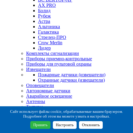
AX PRO
Болид
Рубеж
Астра
Альтоника
Галактика
Стрелец-ПРО
Crow Merlin
Лидер
Комплекты сигнализации
Приборы приемно-контрольные
Приборы для пультовой охраны
Извещатели
Пожарные датчики (извещатели)
Охранные датчики (извещатели)
Оповещатели
Автономные датчики
Аварийное освещение
Антенны
Тестеры
Система сбора извещений
Сайт использует файлы cookie, обрабатываемые вашим браузером.
Подробнее об этом вы можете узнать в настройках.
Расходные и монтажные материалы
Коробки коммутационные
Принять
Настроить
Отклонить
Кронштейны для извещателей