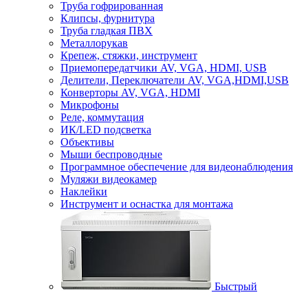
Труба гофрированная
Клипсы, фурнитура
Труба гладкая ПВХ
Металлорукав
Крепеж, стяжки, инструмент
Приемопередатчики AV, VGA, HDMI, USB
Делители, Переключатели AV, VGA,HDMI,USB
Конверторы AV, VGA, HDMI
Микрофоны
Реле, коммутация
ИК/LED подсветка
Объективы
Мыши беспроводные
Программное обеспечение для видеонаблюдения
Муляжи видеокамер
Наклейки
Инструмент и оснастка для монтажа
Быстрый