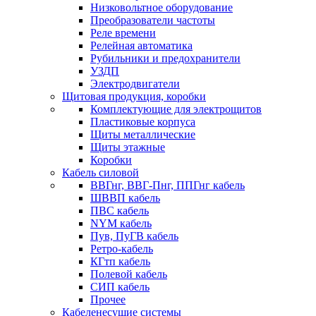
Низковольтное оборудование
Преобразователи частоты
Реле времени
Релейная автоматика
Рубильники и предохранители
УЗДП
Электродвигатели
Щитовая продукция, коробки
Комплектующие для электрощитов
Пластиковые корпуса
Щиты металлические
Щиты этажные
Коробки
Кабель силовой
ВВГнг, ВВГ-Пнг, ППГнг кабель
ШВВП кабель
ПВС кабель
NYM кабель
Пув, ПуГВ кабель
Ретро-кабель
КГтп кабель
Полевой кабель
СИП кабель
Прочее
Кабеленесущие системы