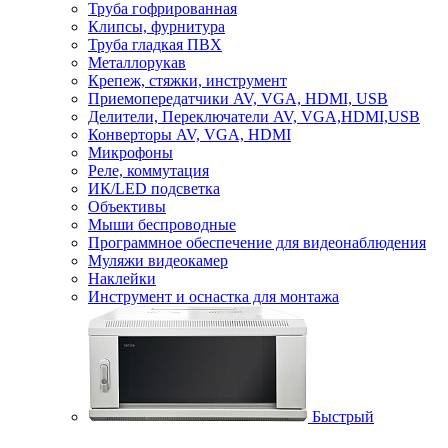
Труба гофрированная
Клипсы, фурнитура
Труба гладкая ПВХ
Металлорукав
Крепеж, стяжки, инструмент
Приемопередатчики AV, VGA, HDMI, USB
Делители, Переключатели AV, VGA,HDMI,USB
Конверторы AV, VGA, HDMI
Микрофоны
Реле, коммутация
ИК/LED подсветка
Объективы
Мыши беспроводные
Программное обеспечение для видеонаблюдения
Муляжи видеокамер
Наклейки
Инструмент и оснастка для монтажа
Быстрый