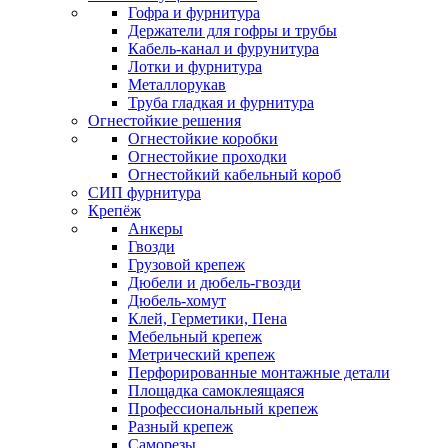
Гофра и фурнитура
Держатели для гофры и трубы
Кабель-канал и фурунитура
Лотки и фурнитура
Металлорукав
Труба гладкая и фурнитура
Огнестойкие решения
Огнестойкие коробки
Огнестойкие проходки
Огнестойкий кабельный короб
СИП фурнитура
Крепёж
Анкеры
Гвозди
Грузовой крепеж
Дюбели и дюбель-гвозди
Дюбель-хомут
Клей, Герметики, Пена
Мебельный крепеж
Метрический крепеж
Перфорированные монтажные детали
Площадка самоклеящаяся
Профессиональный крепеж
Разный крепеж
Саморезы