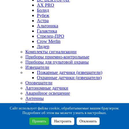
AX PRO
Болид
Рубеж
Астра
Альтоника
Галактика
Стрелец-ПРО
Crow Merlin
Лидер
Комплекты сигнализации
Приборы приемно-контрольные
Приборы для пультовой охраны
Извещатели
Пожарные датчики (извещатели)
Охранные датчики (извещатели)
Оповещатели
Автономные датчики
Аварийное освещение
Антенны
Тестеры
Система сбора извещений
Сайт использует файлы cookie, обрабатываемые вашим браузером.
Подробнее об этом вы можете узнать в настройках.
Расходные и монтажные материалы
Коробки коммутационные
Принять
Настроить
Отклонить
Кронштейны для извещателей