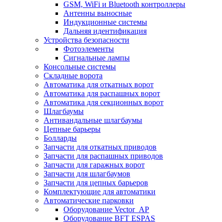
GSM, WiFi и Bluetooth контроллеры
Антенны выносные
Индукционные системы
Дальняя идентификация
Устройства безопасности
Фотоэлементы
Сигнальные лампы
Консольные системы
Складные ворота
Автоматика для откатных ворот
Автоматика для распашных ворот
Автоматика для секционных ворот
Шлагбаумы
Антивандальные шлагбаумы
Цепные барьеры
Болларды
Запчасти для откатных приводов
Запчасти для распашных приводов
Запчасти для гаражных ворот
Запчасти для шлагбаумов
Запчасти для цепных барьеров
Комплектующие для автоматики
Автоматические парковки
Оборудование Vector_AP
Оборудование BFT ESPAS