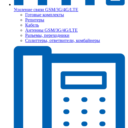
Усиление связи GSM/3G/4G/LTE
Готовые комплекты
Репитеры
Кабель
Антенны GSM/3G/4G/LTE
Разъемы, переходники
Сплиттеры, ответвители, комбайнеры