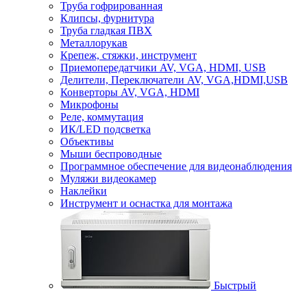
Труба гофрированная
Клипсы, фурнитура
Труба гладкая ПВХ
Металлорукав
Крепеж, стяжки, инструмент
Приемопередатчики AV, VGA, HDMI, USB
Делители, Переключатели AV, VGA,HDMI,USB
Конверторы AV, VGA, HDMI
Микрофоны
Реле, коммутация
ИК/LED подсветка
Объективы
Мыши беспроводные
Программное обеспечение для видеонаблюдения
Муляжи видеокамер
Наклейки
Инструмент и оснастка для монтажа
Быстрый