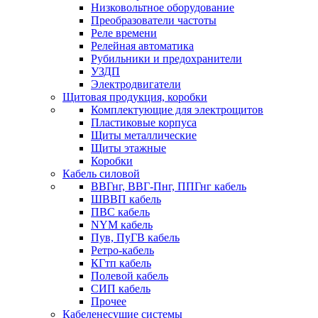
Низковольтное оборудование
Преобразователи частоты
Реле времени
Релейная автоматика
Рубильники и предохранители
УЗДП
Электродвигатели
Щитовая продукция, коробки
Комплектующие для электрощитов
Пластиковые корпуса
Щиты металлические
Щиты этажные
Коробки
Кабель силовой
ВВГнг, ВВГ-Пнг, ППГнг кабель
ШВВП кабель
ПВС кабель
NYM кабель
Пув, ПуГВ кабель
Ретро-кабель
КГтп кабель
Полевой кабель
СИП кабель
Прочее
Кабеленесущие системы