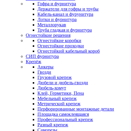
Гофра и фурнитура
Держатели для гофры и трубы
Кабель-канал и фурунитура
Лотки и фурнитура
Металлорукав
Труба гладкая и фурнитура
Огнестойкие решения
Огнестойкие коробки
Огнестойкие проходки
Огнестойкий кабельный короб
СИП фурнитура
Крепёж
Анкеры
Гвозди
Грузовой крепеж
Дюбели и дюбель-гвозди
Дюбель-хомут
Клей, Герметики, Пена
Мебельный крепеж
Метрический крепеж
Перфорированные монтажные детали
Площадка самоклеящаяся
Профессиональный крепеж
Разный крепеж
Саморезы