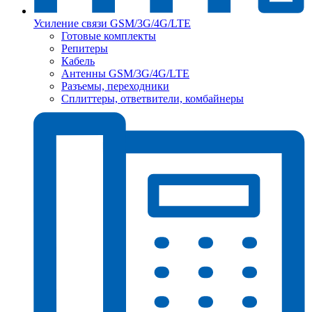
Усиление связи GSM/3G/4G/LTE
Готовые комплекты
Репитеры
Кабель
Антенны GSM/3G/4G/LTE
Разъемы, переходники
Сплиттеры, ответвители, комбайнеры