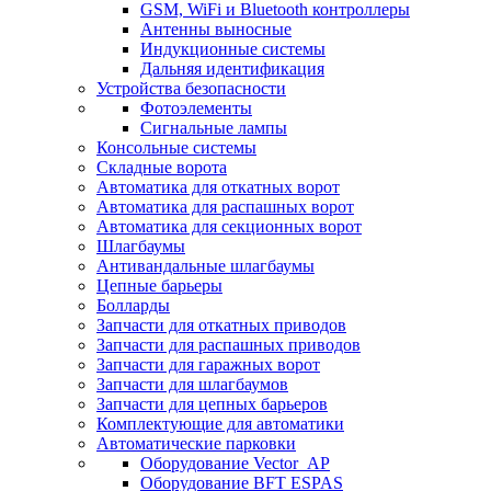
GSM, WiFi и Bluetooth контроллеры
Антенны выносные
Индукционные системы
Дальняя идентификация
Устройства безопасности
Фотоэлементы
Сигнальные лампы
Консольные системы
Складные ворота
Автоматика для откатных ворот
Автоматика для распашных ворот
Автоматика для секционных ворот
Шлагбаумы
Антивандальные шлагбаумы
Цепные барьеры
Болларды
Запчасти для откатных приводов
Запчасти для распашных приводов
Запчасти для гаражных ворот
Запчасти для шлагбаумов
Запчасти для цепных барьеров
Комплектующие для автоматики
Автоматические парковки
Оборудование Vector_AP
Оборудование BFT ESPAS