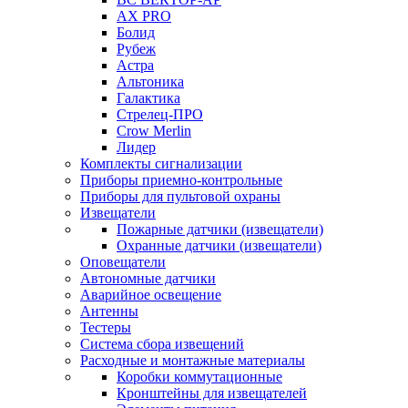
AX PRO
Болид
Рубеж
Астра
Альтоника
Галактика
Стрелец-ПРО
Crow Merlin
Лидер
Комплекты сигнализации
Приборы приемно-контрольные
Приборы для пультовой охраны
Извещатели
Пожарные датчики (извещатели)
Охранные датчики (извещатели)
Оповещатели
Автономные датчики
Аварийное освещение
Антенны
Тестеры
Система сбора извещений
Расходные и монтажные материалы
Коробки коммутационные
Кронштейны для извещателей