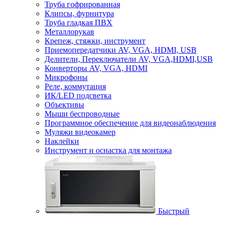
Труба гофрированная
Клипсы, фурнитура
Труба гладкая ПВХ
Металлорукав
Крепеж, стяжки, инструмент
Приемопередатчики AV, VGA, HDMI, USB
Делители, Переключатели AV, VGA,HDMI,USB
Конверторы AV, VGA, HDMI
Микрофоны
Реле, коммутация
ИК/LED подсветка
Объективы
Мыши беспроводные
Программное обеспечение для видеонаблюдения
Муляжи видеокамер
Наклейки
Инструмент и оснастка для монтажа
Быстрый