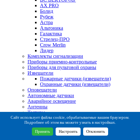
AX PRO
Болид
Рубеж
Астра
Альтоника
Галактика
Стрелец-ПРО
Crow Merlin
Лидер
Комплекты сигнализации
Приборы приемно-контрольные
Приборы для пультовой охраны
Извещатели
Пожарные датчики (извещатели)
Охранные датчики (извещатели)
Оповещатели
Автономные датчики
Аварийное освещение
Антенны
Тестеры
Система сбора извещений
Сайт использует файлы cookie, обрабатываемые вашим браузером.
Подробнее об этом вы можете узнать в настройках.
Расходные и монтажные материалы
Коробки коммутационные
Принять
Настроить
Отклонить
Кронштейны для извещателей