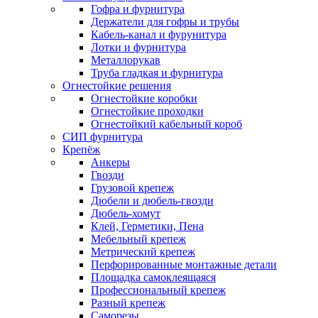
Гофра и фурнитура
Держатели для гофры и трубы
Кабель-канал и фурунитура
Лотки и фурнитура
Металлорукав
Труба гладкая и фурнитура
Огнестойкие решения
Огнестойкие коробки
Огнестойкие проходки
Огнестойкий кабельный короб
СИП фурнитура
Крепёж
Анкеры
Гвозди
Грузовой крепеж
Дюбели и дюбель-гвозди
Дюбель-хомут
Клей, Герметики, Пена
Мебельный крепеж
Метрический крепеж
Перфорированные монтажные детали
Площадка самоклеящаяся
Профессиональный крепеж
Разный крепеж
Саморезы