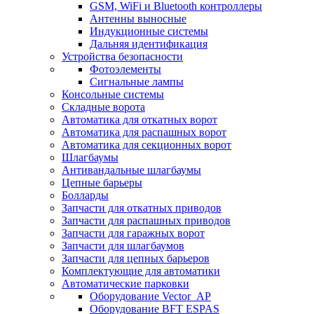
GSM, WiFi и Bluetooth контроллеры
Антенны выносные
Индукционные системы
Дальняя идентификация
Устройства безопасности
Фотоэлементы
Сигнальные лампы
Консольные системы
Складные ворота
Автоматика для откатных ворот
Автоматика для распашных ворот
Автоматика для секционных ворот
Шлагбаумы
Антивандальные шлагбаумы
Цепные барьеры
Болларды
Запчасти для откатных приводов
Запчасти для распашных приводов
Запчасти для гаражных ворот
Запчасти для шлагбаумов
Запчасти для цепных барьеров
Комплектующие для автоматики
Автоматические парковки
Оборудование Vector_AP
Оборудование BFT ESPAS