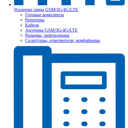
Усиление связи GSM/3G/4G/LTE
Готовые комплекты
Репитеры
Кабель
Антенны GSM/3G/4G/LTE
Разъемы, переходники
Сплиттеры, ответвители, комбайнеры