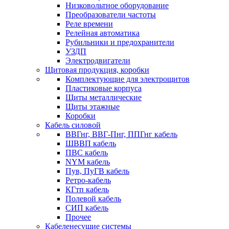
Низковольтное оборудование
Преобразователи частоты
Реле времени
Релейная автоматика
Рубильники и предохранители
УЗДП
Электродвигатели
Щитовая продукция, коробки
Комплектующие для электрощитов
Пластиковые корпуса
Щиты металлические
Щиты этажные
Коробки
Кабель силовой
ВВГнг, ВВГ-Пнг, ППГнг кабель
ШВВП кабель
ПВС кабель
NYM кабель
Пув, ПуГВ кабель
Ретро-кабель
КГтп кабель
Полевой кабель
СИП кабель
Прочее
Кабеленесущие системы