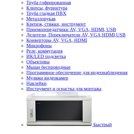
Труба гофрированная
Клипсы, фурнитура
Труба гладкая ПВХ
Металлорукав
Крепеж, стяжки, инструмент
Приемопередатчики AV, VGA, HDMI, USB
Делители, Переключатели AV, VGA,HDMI,USB
Конверторы AV, VGA, HDMI
Микрофоны
Реле, коммутация
ИК/LED подсветка
Объективы
Мыши беспроводные
Программное обеспечение для видеонаблюдения
Муляжи видеокамер
Наклейки
Инструмент и оснастка для монтажа
Быстрый