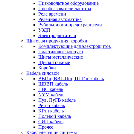
Низковольтное оборудование
Преобразователи частоты
Реле времени
Релейная автоматика
Рубильники и предохранители
УЗДП
Электродвигатели
Щитовая продукция, коробки
Комплектующие для электрощитов
Пластиковые корпуса
Щиты металлические
Щиты этажные
Коробки
Кабель силовой
ВВГнг, ВВГ-Пнг, ППГнг кабель
ШВВП кабель
ПВС кабель
NYM кабель
Пув, ПуГВ кабель
Ретро-кабель
КГтп кабель
Полевой кабель
СИП кабель
Прочее
Кабеленесущие системы