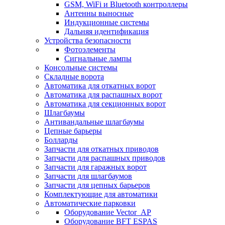
GSM, WiFi и Bluetooth контроллеры
Антенны выносные
Индукционные системы
Дальняя идентификация
Устройства безопасности
Фотоэлементы
Сигнальные лампы
Консольные системы
Складные ворота
Автоматика для откатных ворот
Автоматика для распашных ворот
Автоматика для секционных ворот
Шлагбаумы
Антивандальные шлагбаумы
Цепные барьеры
Болларды
Запчасти для откатных приводов
Запчасти для распашных приводов
Запчасти для гаражных ворот
Запчасти для шлагбаумов
Запчасти для цепных барьеров
Комплектующие для автоматики
Автоматические парковки
Оборудование Vector_AP
Оборудование BFT ESPAS