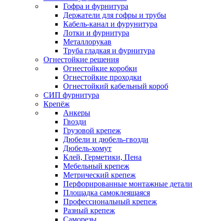
Гофра и фурнитура
Держатели для гофры и трубы
Кабель-канал и фурунитура
Лотки и фурнитура
Металлорукав
Труба гладкая и фурнитура
Огнестойкие решения
Огнестойкие коробки
Огнестойкие проходки
Огнестойкий кабельный короб
СИП фурнитура
Крепёж
Анкеры
Гвозди
Грузовой крепеж
Дюбели и дюбель-гвозди
Дюбель-хомут
Клей, Герметики, Пена
Мебельный крепеж
Метрический крепеж
Перфорированные монтажные детали
Площадка самоклеящаяся
Профессиональный крепеж
Разный крепеж
Саморезы