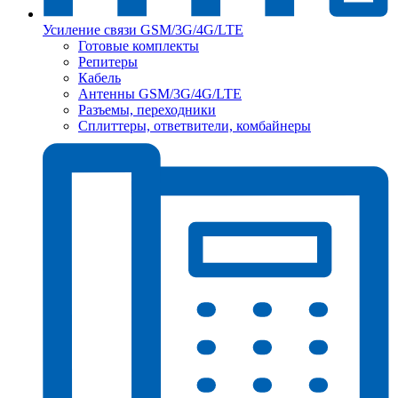
Усиление связи GSM/3G/4G/LTE
Готовые комплекты
Репитеры
Кабель
Антенны GSM/3G/4G/LTE
Разъемы, переходники
Сплиттеры, ответвители, комбайнеры