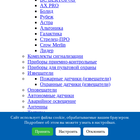
AX PRO
Болид
Рубеж
Астра
Альтоника
Галактика
Стрелец-ПРО
Crow Merlin
Лидер
Комплекты сигнализации
Приборы приемно-контрольные
Приборы для пультовой охраны
Извещатели
Пожарные датчики (извещатели)
Охранные датчики (извещатели)
Оповещатели
Автономные датчики
Аварийное освещение
Антенны
Тестеры
Система сбора извещений
Сайт использует файлы cookie, обрабатываемые вашим браузером.
Подробнее об этом вы можете узнать в настройках.
Расходные и монтажные материалы
Коробки коммутационные
Принять
Настроить
Отклонить
Кронштейны для извещателей