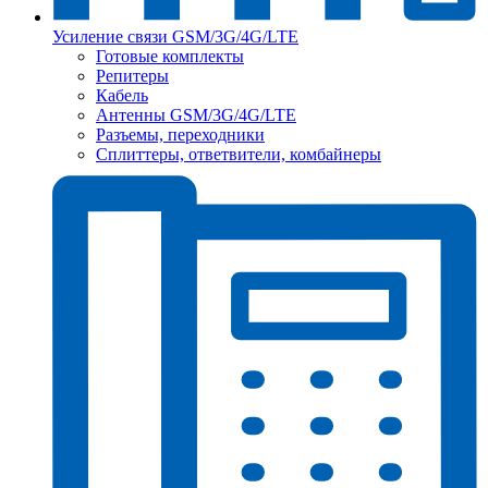
Усиление связи GSM/3G/4G/LTE
Готовые комплекты
Репитеры
Кабель
Антенны GSM/3G/4G/LTE
Разъемы, переходники
Сплиттеры, ответвители, комбайнеры