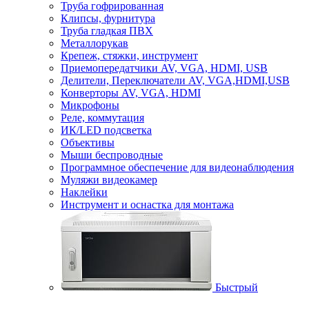
Труба гофрированная
Клипсы, фурнитура
Труба гладкая ПВХ
Металлорукав
Крепеж, стяжки, инструмент
Приемопередатчики AV, VGA, HDMI, USB
Делители, Переключатели AV, VGA,HDMI,USB
Конверторы AV, VGA, HDMI
Микрофоны
Реле, коммутация
ИК/LED подсветка
Объективы
Мыши беспроводные
Программное обеспечение для видеонаблюдения
Муляжи видеокамер
Наклейки
Инструмент и оснастка для монтажа
Быстрый