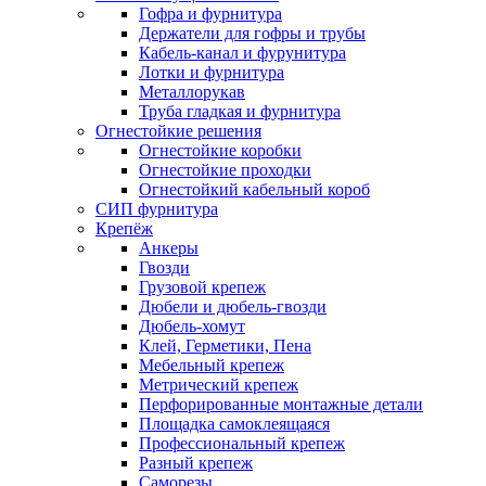
Гофра и фурнитура
Держатели для гофры и трубы
Кабель-канал и фурунитура
Лотки и фурнитура
Металлорукав
Труба гладкая и фурнитура
Огнестойкие решения
Огнестойкие коробки
Огнестойкие проходки
Огнестойкий кабельный короб
СИП фурнитура
Крепёж
Анкеры
Гвозди
Грузовой крепеж
Дюбели и дюбель-гвозди
Дюбель-хомут
Клей, Герметики, Пена
Мебельный крепеж
Метрический крепеж
Перфорированные монтажные детали
Площадка самоклеящаяся
Профессиональный крепеж
Разный крепеж
Саморезы