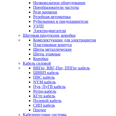
Низковольтное оборудование
Преобразователи частоты
Реле времени
Релейная автоматика
Рубильники и предохранители
УЗДП
Электродвигатели
Щитовая продукция, коробки
Комплектующие для электрощитов
Пластиковые корпуса
Щиты металлические
Щиты этажные
Коробки
Кабель силовой
ВВГнг, ВВГ-Пнг, ППГнг кабель
ШВВП кабель
ПВС кабель
NYM кабель
Пув, ПуГВ кабель
Ретро-кабель
КГтп кабель
Полевой кабель
СИП кабель
Прочее
Кабеленесущие системы