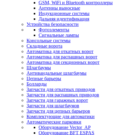
GSM, WiFi и Bluetooth контроллеры
Антенны выносные
Индукционные системы
Дальняя идентификация
Устройства безопасности
Фотоэлементы
Сигнальные лампы
Консольные системы
Складные ворота
Автоматика для откатных ворот
Автоматика для распашных ворот
Автоматика для секционных ворот
Шлагбаумы
Антивандальные шлагбаумы
Цепные барьеры
Болларды
Запчасти для откатных приводов
Запчасти для распашных приводов
Запчасти для гаражных ворот
Запчасти для шлагбаумов
Запчасти для цепных барьеров
Комплектующие для автоматики
Автоматические парковки
Оборудование Vector_AP
Оборудование BFT ESPAS