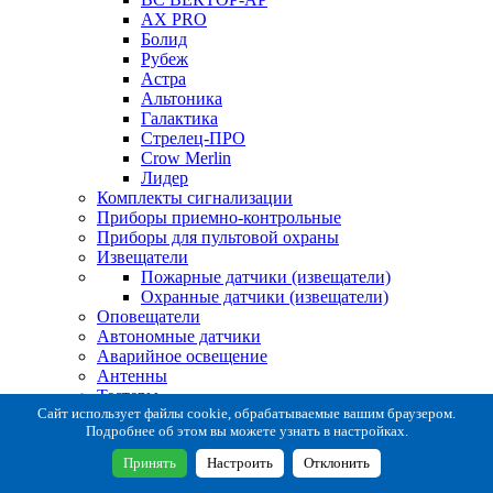
AX PRO
Болид
Рубеж
Астра
Альтоника
Галактика
Стрелец-ПРО
Crow Merlin
Лидер
Комплекты сигнализации
Приборы приемно-контрольные
Приборы для пультовой охраны
Извещатели
Пожарные датчики (извещатели)
Охранные датчики (извещатели)
Оповещатели
Автономные датчики
Аварийное освещение
Антенны
Тестеры
Система сбора извещений
Сайт использует файлы cookie, обрабатываемые вашим браузером.
Подробнее об этом вы можете узнать в настройках.
Расходные и монтажные материалы
Коробки коммутационные
Принять
Настроить
Отклонить
Кронштейны для извещателей