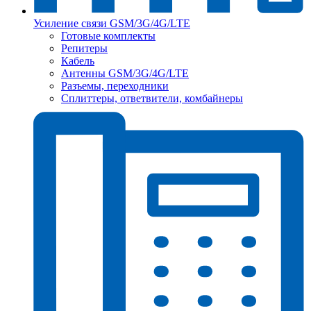
Усиление связи GSM/3G/4G/LTE
Готовые комплекты
Репитеры
Кабель
Антенны GSM/3G/4G/LTE
Разъемы, переходники
Сплиттеры, ответвители, комбайнеры