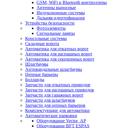
GSM, WiFi и Bluetooth контроллеры
Антенны выносные
Индукционные системы
Дальняя идентификация
Устройства безопасности
Фотоэлементы
Сигнальные лампы
Консольные системы
Складные ворота
Автоматика для откатных ворот
Автоматика для распашных ворот
Автоматика для секционных ворот
Шлагбаумы
Антивандальные шлагбаумы
Цепные барьеры
Болларды
Запчасти для откатных приводов
Запчасти для распашных приводов
Запчасти для гаражных ворот
Запчасти для шлагбаумов
Запчасти для цепных барьеров
Комплектующие для автоматики
Автоматические парковки
Оборудование Vector_AP
Оборудование BFT ESPAS