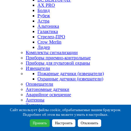
AX PRO
Болид
Рубеж
Астра
Альтоника
Галактика
Стрелец-ПРО
Crow Merlin
Лидер
Комплекты сигнализации
Приборы приемно-контрольные
Приборы для пультовой охраны
Извещатели
Пожарные датчики (извещатели)
Охранные датчики (извещатели)
Оповещатели
Автономные датчики
Аварийное освещение
Антенны
Тестеры
Система сбора извещений
Сайт использует файлы cookie, обрабатываемые вашим браузером.
Подробнее об этом вы можете узнать в настройках.
Расходные и монтажные материалы
Коробки коммутационные
Принять
Настроить
Отклонить
Кронштейны для извещателей