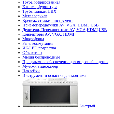
Труба гофрированная
Клипсы, фурнитура
Труба гладкая ПВХ
Металлорукав
Крепеж, стяжки, инструмент
Приемопередатчики AV, VGA, HDMI, USB
Делители, Переключатели AV, VGA,HDMI,USB
Конверторы AV, VGA, HDMI
Микрофоны
Реле, коммутация
ИК/LED подсветка
Объективы
Мыши беспроводные
Программное обеспечение для видеонаблюдения
Муляжи видеокамер
Наклейки
Инструмент и оснастка для монтажа
Быстрый