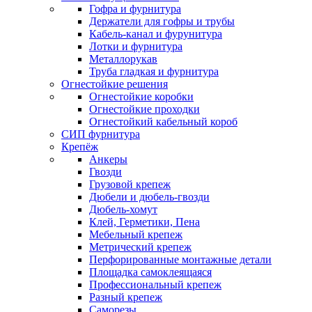
Гофра и фурнитура
Держатели для гофры и трубы
Кабель-канал и фурунитура
Лотки и фурнитура
Металлорукав
Труба гладкая и фурнитура
Огнестойкие решения
Огнестойкие коробки
Огнестойкие проходки
Огнестойкий кабельный короб
СИП фурнитура
Крепёж
Анкеры
Гвозди
Грузовой крепеж
Дюбели и дюбель-гвозди
Дюбель-хомут
Клей, Герметики, Пена
Мебельный крепеж
Метрический крепеж
Перфорированные монтажные детали
Площадка самоклеящаяся
Профессиональный крепеж
Разный крепеж
Саморезы