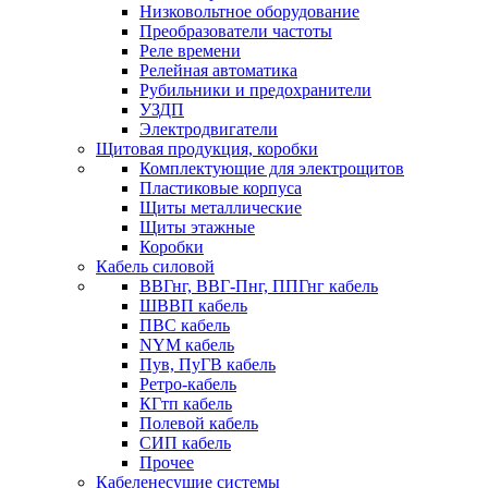
Низковольтное оборудование
Преобразователи частоты
Реле времени
Релейная автоматика
Рубильники и предохранители
УЗДП
Электродвигатели
Щитовая продукция, коробки
Комплектующие для электрощитов
Пластиковые корпуса
Щиты металлические
Щиты этажные
Коробки
Кабель силовой
ВВГнг, ВВГ-Пнг, ППГнг кабель
ШВВП кабель
ПВС кабель
NYM кабель
Пув, ПуГВ кабель
Ретро-кабель
КГтп кабель
Полевой кабель
СИП кабель
Прочее
Кабеленесущие системы