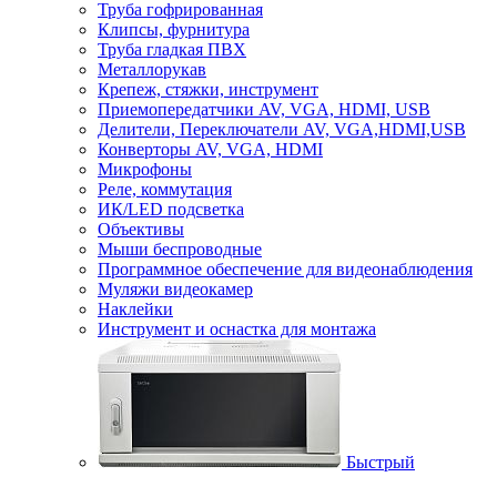
Труба гофрированная
Клипсы, фурнитура
Труба гладкая ПВХ
Металлорукав
Крепеж, стяжки, инструмент
Приемопередатчики AV, VGA, HDMI, USB
Делители, Переключатели AV, VGA,HDMI,USB
Конверторы AV, VGA, HDMI
Микрофоны
Реле, коммутация
ИК/LED подсветка
Объективы
Мыши беспроводные
Программное обеспечение для видеонаблюдения
Муляжи видеокамер
Наклейки
Инструмент и оснастка для монтажа
Быстрый