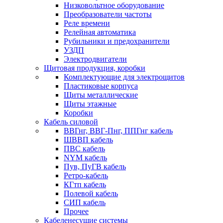
Низковольтное оборудование
Преобразователи частоты
Реле времени
Релейная автоматика
Рубильники и предохранители
УЗДП
Электродвигатели
Щитовая продукция, коробки
Комплектующие для электрощитов
Пластиковые корпуса
Щиты металлические
Щиты этажные
Коробки
Кабель силовой
ВВГнг, ВВГ-Пнг, ППГнг кабель
ШВВП кабель
ПВС кабель
NYM кабель
Пув, ПуГВ кабель
Ретро-кабель
КГтп кабель
Полевой кабель
СИП кабель
Прочее
Кабеленесущие системы