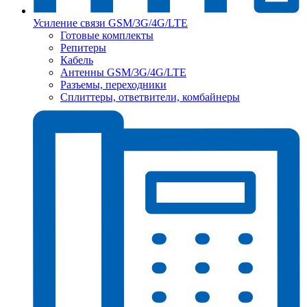
Усиление связи GSM/3G/4G/LTE
Готовые комплекты
Репитеры
Кабель
Антенны GSM/3G/4G/LTE
Разъемы, переходники
Сплиттеры, ответвители, комбайнеры