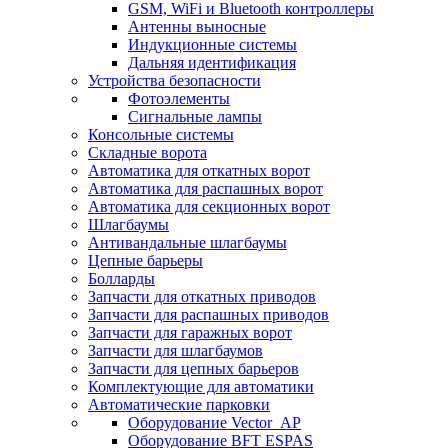
GSM, WiFi и Bluetooth контроллеры
Антенны выносные
Индукционные системы
Дальняя идентификация
Устройства безопасности
Фотоэлементы
Сигнальные лампы
Консольные системы
Складные ворота
Автоматика для откатных ворот
Автоматика для распашных ворот
Автоматика для секционных ворот
Шлагбаумы
Антивандальные шлагбаумы
Цепные барьеры
Болларды
Запчасти для откатных приводов
Запчасти для распашных приводов
Запчасти для гаражных ворот
Запчасти для шлагбаумов
Запчасти для цепных барьеров
Комплектующие для автоматики
Автоматические парковки
Оборудование Vector_AP
Оборудование BFT ESPAS