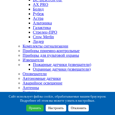
AX PRO
Болид
Рубеж
Астра
Альтоника
Галактика
Стрелец-ПРО
Crow Merlin
Лидер
Комплекты сигнализации
Приборы приемно-контрольные
Приборы для пультовой охраны
Извещатели
Пожарные датчики (извещатели)
Охранные датчики (извещатели)
Оповещатели
Автономные датчики
Аварийное освещение
Антенны
Тестеры
Система сбора извещений
Сайт использует файлы cookie, обрабатываемые вашим браузером.
Подробнее об этом вы можете узнать в настройках.
Расходные и монтажные материалы
Коробки коммутационные
Принять
Настроить
Отклонить
Кронштейны для извещателей