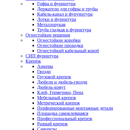
Гофра и фурнитура
Держатели для гофры и трубы
Кабель-канал и фурунитура
Лотки и фурнитура
Металлорукав
Труба гладкая и фурнитура
Огнестойкие решения
Огнестойкие коробки
Огнестойкие проходки
Огнестойкий кабельный короб
СИП фурнитура
Крепёж
Анкеры
Гвозди
Грузовой крепеж
Дюбели и дюбель-гвозди
Дюбель-хомут
Клей, Герметики, Пена
Мебельный крепеж
Метрический крепеж
Перфорированные монтажные детали
Площадка самоклеящаяся
Профессиональный крепеж
Разный крепеж
Саморезы