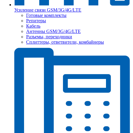
Усиление связи GSM/3G/4G/LTE
Готовые комплекты
Репитеры
Кабель
Антенны GSM/3G/4G/LTE
Разъемы, переходники
Сплиттеры, ответвители, комбайнеры