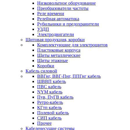
Низковольтное оборудование
Преобразователи частоты
Реле времени
Релейная автоматика
Рубильники и предохранители
УЗДП
Электродвигатели
Щитовая продукция, коробки
Комплектующие для электрощитов
Пластиковые корпуса
Щиты металлические
Щиты этажные
Коробки
Кабель силовой
ВВГнг, ВВГ-Пнг, ППГнг кабель
ШВВП кабель
ПВС кабель
NYM кабель
Пув, ПуГВ кабель
Ретро-кабель
КГтп кабель
Полевой кабель
СИП кабель
Прочее
Кабеленесущие системы