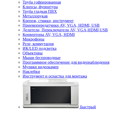
Труба гофрированная
Клипсы, фурнитура
Труба гладкая ПВХ
Металлорукав
Крепеж, стяжки, инструмент
Приемопередатчики AV, VGA, HDMI, USB
Делители, Переключатели AV, VGA,HDMI,USB
Конверторы AV, VGA, HDMI
Микрофоны
Реле, коммутация
ИК/LED подсветка
Объективы
Мыши беспроводные
Программное обеспечение для видеонаблюдения
Муляжи видеокамер
Наклейки
Инструмент и оснастка для монтажа
Быстрый