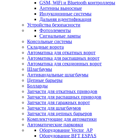
GSM, WiFi и Bluetooth контроллеры
Антенны выносные
Индукционные системы
Дальняя идентификация
Устройства безопасности
Фотоэлементы
Сигнальные лампы
Консольные системы
Складные ворота
Автоматика для откатных ворот
Автоматика для распашных ворот
Автоматика для секционных ворот
Шлагбаумы
Антивандальные шлагбаумы
Цепные барьеры
Болларды
Запчасти для откатных приводов
Запчасти для распашных приводов
Запчасти для гаражных ворот
Запчасти для шлагбаумов
Запчасти для цепных барьеров
Комплектующие для автоматики
Автоматические парковки
Оборудование Vector_AP
Оборудование BFT ESPAS