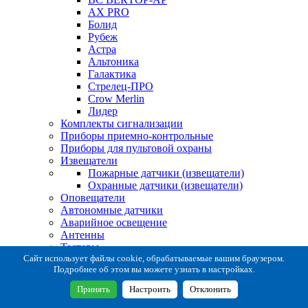
AX PRO
Болид
Рубеж
Астра
Альтоника
Галактика
Стрелец-ПРО
Crow Merlin
Лидер
Комплекты сигнализации
Приборы приемно-контрольные
Приборы для пультовой охраны
Извещатели
Пожарные датчики (извещатели)
Охранные датчики (извещатели)
Оповещатели
Автономные датчики
Аварийное освещение
Антенны
Тестеры
Система сбора извещений
Сайт использует файлы cookie, обрабатываемые вашим браузером.
Подробнее об этом вы можете узнать в настройках.
Расходные и монтажные материалы
Коробки коммутационные
Принять
Настроить
Отклонить
Кронштейны для извещателей