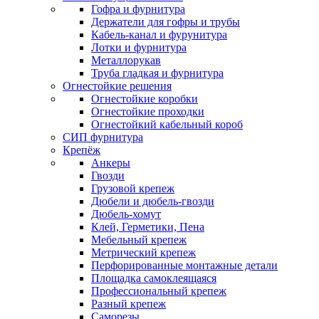
Гофра и фурнитура
Держатели для гофры и трубы
Кабель-канал и фурунитура
Лотки и фурнитура
Металлорукав
Труба гладкая и фурнитура
Огнестойкие решения
Огнестойкие коробки
Огнестойкие проходки
Огнестойкий кабельный короб
СИП фурнитура
Крепёж
Анкеры
Гвозди
Грузовой крепеж
Дюбели и дюбель-гвозди
Дюбель-хомут
Клей, Герметики, Пена
Мебельный крепеж
Метрический крепеж
Перфорированные монтажные детали
Площадка самоклеящаяся
Профессиональный крепеж
Разный крепеж
Саморезы