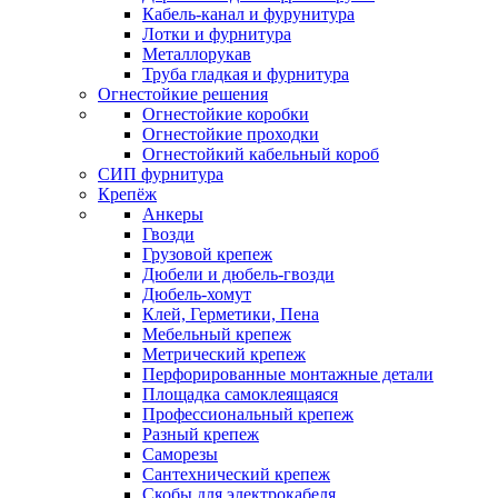
Кабель-канал и фурунитура
Лотки и фурнитура
Металлорукав
Труба гладкая и фурнитура
Огнестойкие решения
Огнестойкие коробки
Огнестойкие проходки
Огнестойкий кабельный короб
СИП фурнитура
Крепёж
Анкеры
Гвозди
Грузовой крепеж
Дюбели и дюбель-гвозди
Дюбель-хомут
Клей, Герметики, Пена
Мебельный крепеж
Метрический крепеж
Перфорированные монтажные детали
Площадка самоклеящаяся
Профессиональный крепеж
Разный крепеж
Саморезы
Сантехнический крепеж
Скобы для электрокабеля