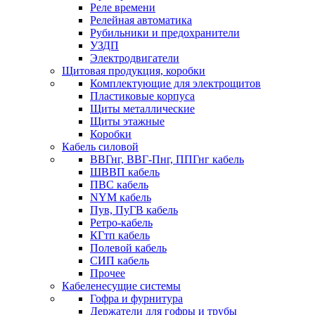
Реле времени
Релейная автоматика
Рубильники и предохранители
УЗДП
Электродвигатели
Щитовая продукция, коробки
Комплектующие для электрощитов
Пластиковые корпуса
Щиты металлические
Щиты этажные
Коробки
Кабель силовой
ВВГнг, ВВГ-Пнг, ППГнг кабель
ШВВП кабель
ПВС кабель
NYM кабель
Пув, ПуГВ кабель
Ретро-кабель
КГтп кабель
Полевой кабель
СИП кабель
Прочее
Кабеленесущие системы
Гофра и фурнитура
Держатели для гофры и трубы