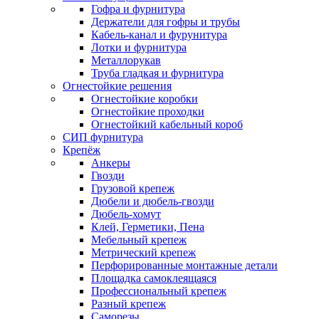
Гофра и фурнитура
Держатели для гофры и трубы
Кабель-канал и фурунитура
Лотки и фурнитура
Металлорукав
Труба гладкая и фурнитура
Огнестойкие решения
Огнестойкие коробки
Огнестойкие проходки
Огнестойкий кабельный короб
СИП фурнитура
Крепёж
Анкеры
Гвозди
Грузовой крепеж
Дюбели и дюбель-гвозди
Дюбель-хомут
Клей, Герметики, Пена
Мебельный крепеж
Метрический крепеж
Перфорированные монтажные детали
Площадка самоклеящаяся
Профессиональный крепеж
Разный крепеж
Саморезы