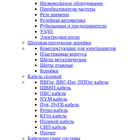
Низковольтное оборудование
Преобразователи частоты
Реле времени
Релейная автоматика
Рубильники и предохранители
УЗДП
Электродвигатели
Щитовая продукция, коробки
Комплектующие для электрощитов
Пластиковые корпуса
Щиты металлические
Щиты этажные
Коробки
Кабель силовой
ВВГнг, ВВГ-Пнг, ППГнг кабель
ШВВП кабель
ПВС кабель
NYM кабель
Пув, ПуГВ кабель
Ретро-кабель
КГтп кабель
Полевой кабель
СИП кабель
Прочее
Кабеленесущие системы