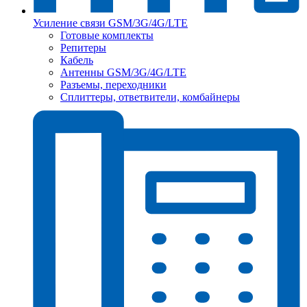
Усиление связи GSM/3G/4G/LTE
Готовые комплекты
Репитеры
Кабель
Антенны GSM/3G/4G/LTE
Разъемы, переходники
Сплиттеры, ответвители, комбайнеры