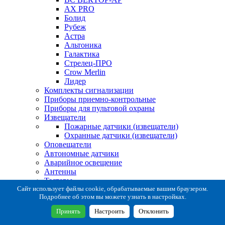
AX PRO
Болид
Рубеж
Астра
Альтоника
Галактика
Стрелец-ПРО
Crow Merlin
Лидер
Комплекты сигнализации
Приборы приемно-контрольные
Приборы для пультовой охраны
Извещатели
Пожарные датчики (извещатели)
Охранные датчики (извещатели)
Оповещатели
Автономные датчики
Аварийное освещение
Антенны
Тестеры
Система сбора извещений
Сайт использует файлы cookie, обрабатываемые вашим браузером.
Подробнее об этом вы можете узнать в настройках.
Расходные и монтажные материалы
Коробки коммутационные
Принять
Настроить
Отклонить
Кронштейны для извещателей