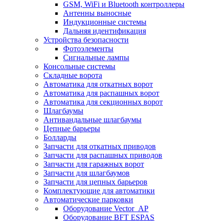
GSM, WiFi и Bluetooth контроллеры
Антенны выносные
Индукционные системы
Дальняя идентификация
Устройства безопасности
Фотоэлементы
Сигнальные лампы
Консольные системы
Складные ворота
Автоматика для откатных ворот
Автоматика для распашных ворот
Автоматика для секционных ворот
Шлагбаумы
Антивандальные шлагбаумы
Цепные барьеры
Болларды
Запчасти для откатных приводов
Запчасти для распашных приводов
Запчасти для гаражных ворот
Запчасти для шлагбаумов
Запчасти для цепных барьеров
Комплектующие для автоматики
Автоматические парковки
Оборудование Vector_AP
Оборудование BFT ESPAS