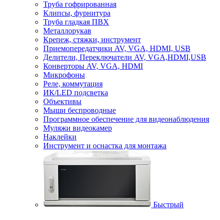
Труба гофрированная
Клипсы, фурнитура
Труба гладкая ПВХ
Металлорукав
Крепеж, стяжки, инструмент
Приемопередатчики AV, VGA, HDMI, USB
Делители, Переключатели AV, VGA,HDMI,USB
Конверторы AV, VGA, HDMI
Микрофоны
Реле, коммутация
ИК/LED подсветка
Объективы
Мыши беспроводные
Программное обеспечение для видеонаблюдения
Муляжи видеокамер
Наклейки
Инструмент и оснастка для монтажа
Быстрый