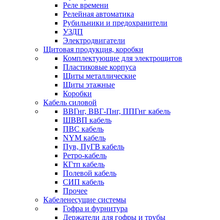
Реле времени
Релейная автоматика
Рубильники и предохранители
УЗДП
Электродвигатели
Щитовая продукция, коробки
Комплектующие для электрощитов
Пластиковые корпуса
Щиты металлические
Щиты этажные
Коробки
Кабель силовой
ВВГнг, ВВГ-Пнг, ППГнг кабель
ШВВП кабель
ПВС кабель
NYM кабель
Пув, ПуГВ кабель
Ретро-кабель
КГтп кабель
Полевой кабель
СИП кабель
Прочее
Кабеленесущие системы
Гофра и фурнитура
Держатели для гофры и трубы