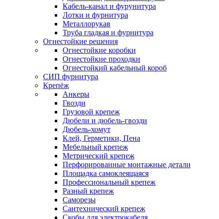
Кабель-канал и фурунитура
Лотки и фурнитура
Металлорукав
Труба гладкая и фурнитура
Огнестойкие решения
Огнестойкие коробки
Огнестойкие проходки
Огнестойкий кабельный короб
СИП фурнитура
Крепёж
Анкеры
Гвозди
Грузовой крепеж
Дюбели и дюбель-гвозди
Дюбель-хомут
Клей, Герметики, Пена
Мебельный крепеж
Метрический крепеж
Перфорированные монтажные детали
Площадка самоклеящаяся
Профессиональный крепеж
Разный крепеж
Саморезы
Сантехнический крепеж
Скобы для электрокабеля