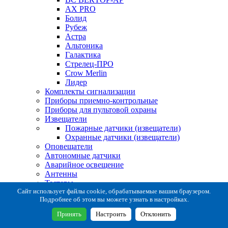
AX PRO
Болид
Рубеж
Астра
Альтоника
Галактика
Стрелец-ПРО
Crow Merlin
Лидер
Комплекты сигнализации
Приборы приемно-контрольные
Приборы для пультовой охраны
Извещатели
Пожарные датчики (извещатели)
Охранные датчики (извещатели)
Оповещатели
Автономные датчики
Аварийное освещение
Антенны
Тестеры
Система сбора извещений
Сайт использует файлы cookie, обрабатываемые вашим браузером.
Подробнее об этом вы можете узнать в настройках.
Расходные и монтажные материалы
Коробки коммутационные
Принять
Настроить
Отклонить
Кронштейны для извещателей