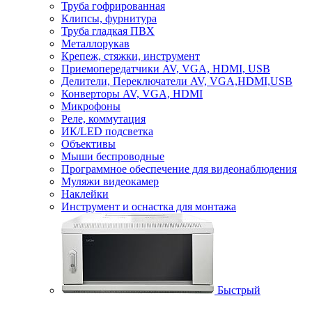
Труба гофрированная
Клипсы, фурнитура
Труба гладкая ПВХ
Металлорукав
Крепеж, стяжки, инструмент
Приемопередатчики AV, VGA, HDMI, USB
Делители, Переключатели AV, VGA,HDMI,USB
Конверторы AV, VGA, HDMI
Микрофоны
Реле, коммутация
ИК/LED подсветка
Объективы
Мыши беспроводные
Программное обеспечение для видеонаблюдения
Муляжи видеокамер
Наклейки
Инструмент и оснастка для монтажа
Быстрый