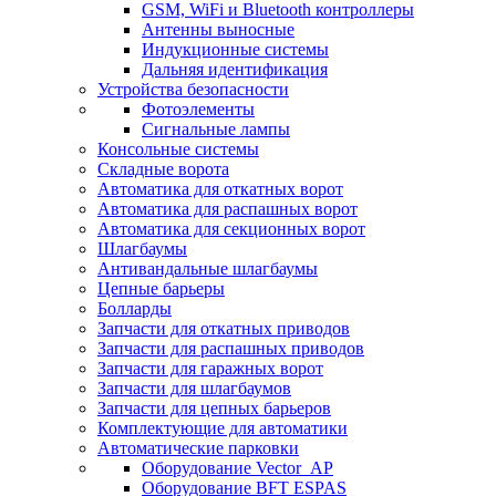
GSM, WiFi и Bluetooth контроллеры
Антенны выносные
Индукционные системы
Дальняя идентификация
Устройства безопасности
Фотоэлементы
Сигнальные лампы
Консольные системы
Складные ворота
Автоматика для откатных ворот
Автоматика для распашных ворот
Автоматика для секционных ворот
Шлагбаумы
Антивандальные шлагбаумы
Цепные барьеры
Болларды
Запчасти для откатных приводов
Запчасти для распашных приводов
Запчасти для гаражных ворот
Запчасти для шлагбаумов
Запчасти для цепных барьеров
Комплектующие для автоматики
Автоматические парковки
Оборудование Vector_AP
Оборудование BFT ESPAS