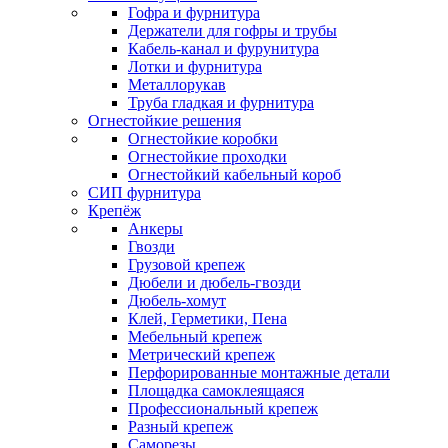
Гофра и фурнитура
Держатели для гофры и трубы
Кабель-канал и фурунитура
Лотки и фурнитура
Металлорукав
Труба гладкая и фурнитура
Огнестойкие решения
Огнестойкие коробки
Огнестойкие проходки
Огнестойкий кабельный короб
СИП фурнитура
Крепёж
Анкеры
Гвозди
Грузовой крепеж
Дюбели и дюбель-гвозди
Дюбель-хомут
Клей, Герметики, Пена
Мебельный крепеж
Метрический крепеж
Перфорированные монтажные детали
Площадка самоклеящаяся
Профессиональный крепеж
Разный крепеж
Саморезы