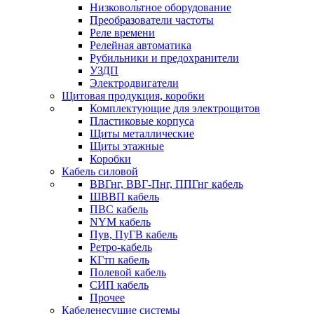
Низковольтное оборудование
Преобразователи частоты
Реле времени
Релейная автоматика
Рубильники и предохранители
УЗДП
Электродвигатели
Щитовая продукция, коробки
Комплектующие для электрощитов
Пластиковые корпуса
Щиты металлические
Щиты этажные
Коробки
Кабель силовой
ВВГнг, ВВГ-Пнг, ППГнг кабель
ШВВП кабель
ПВС кабель
NYM кабель
Пув, ПуГВ кабель
Ретро-кабель
КГтп кабель
Полевой кабель
СИП кабель
Прочее
Кабеленесущие системы