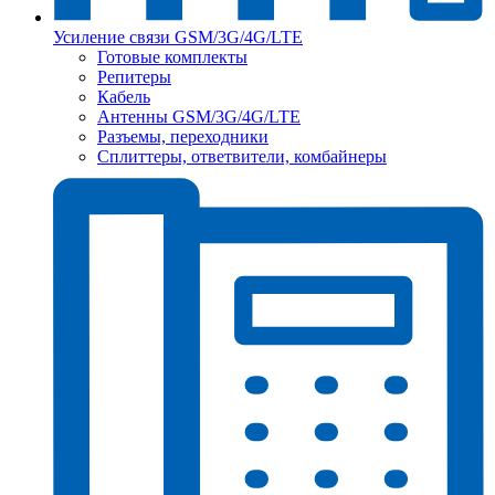
Усиление связи GSM/3G/4G/LTE
Готовые комплекты
Репитеры
Кабель
Антенны GSM/3G/4G/LTE
Разъемы, переходники
Сплиттеры, ответвители, комбайнеры