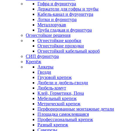
Гофра и фурнитура
Держатели для гофры и трубы
Кабель-канал и фурунитура
Лотки и фурнитура
Металлорукав
Труба гладкая и фурнитура
Огнестойкие решения
Огнестойкие коробки
Огнестойкие проходки
Огнестойкий кабельный короб
СИП фурнитура
Крепёж
Анкеры
Гвозди
Грузовой крепеж
Дюбели и дюбель-гвозди
Дюбель-хомут
Клей, Герметики, Пена
Мебельный крепеж
Метрический крепеж
Перфорированные монтажные детали
Площадка самоклеящаяся
Профессиональный крепеж
Разный крепеж
Саморезы