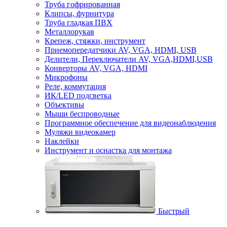
Труба гофрированная
Клипсы, фурнитура
Труба гладкая ПВХ
Металлорукав
Крепеж, стяжки, инструмент
Приемопередатчики AV, VGA, HDMI, USB
Делители, Переключатели AV, VGA,HDMI,USB
Конверторы AV, VGA, HDMI
Микрофоны
Реле, коммутация
ИК/LED подсветка
Объективы
Мыши беспроводные
Программное обеспечение для видеонаблюдения
Муляжи видеокамер
Наклейки
Инструмент и оснастка для монтажа
Быстрый