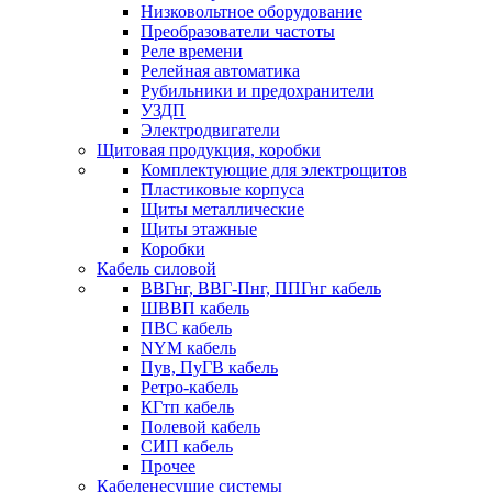
Низковольтное оборудование
Преобразователи частоты
Реле времени
Релейная автоматика
Рубильники и предохранители
УЗДП
Электродвигатели
Щитовая продукция, коробки
Комплектующие для электрощитов
Пластиковые корпуса
Щиты металлические
Щиты этажные
Коробки
Кабель силовой
ВВГнг, ВВГ-Пнг, ППГнг кабель
ШВВП кабель
ПВС кабель
NYM кабель
Пув, ПуГВ кабель
Ретро-кабель
КГтп кабель
Полевой кабель
СИП кабель
Прочее
Кабеленесущие системы