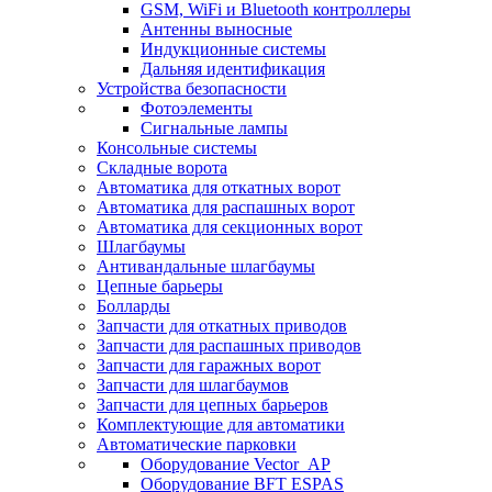
GSM, WiFi и Bluetooth контроллеры
Антенны выносные
Индукционные системы
Дальняя идентификация
Устройства безопасности
Фотоэлементы
Сигнальные лампы
Консольные системы
Складные ворота
Автоматика для откатных ворот
Автоматика для распашных ворот
Автоматика для секционных ворот
Шлагбаумы
Антивандальные шлагбаумы
Цепные барьеры
Болларды
Запчасти для откатных приводов
Запчасти для распашных приводов
Запчасти для гаражных ворот
Запчасти для шлагбаумов
Запчасти для цепных барьеров
Комплектующие для автоматики
Автоматические парковки
Оборудование Vector_AP
Оборудование BFT ESPAS