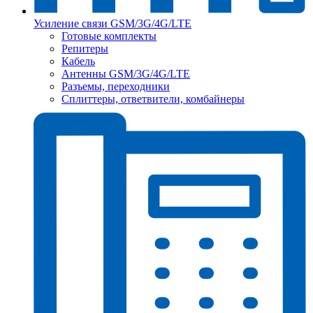
Усиление связи GSM/3G/4G/LTE
Готовые комплекты
Репитеры
Кабель
Антенны GSM/3G/4G/LTE
Разъемы, переходники
Сплиттеры, ответвители, комбайнеры