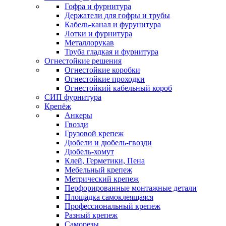
Гофра и фурнитура
Держатели для гофры и трубы
Кабель-канал и фурунитура
Лотки и фурнитура
Металлорукав
Труба гладкая и фурнитура
Огнестойкие решения
Огнестойкие коробки
Огнестойкие проходки
Огнестойкий кабельный короб
СИП фурнитура
Крепёж
Анкеры
Гвозди
Грузовой крепеж
Дюбели и дюбель-гвозди
Дюбель-хомут
Клей, Герметики, Пена
Мебельный крепеж
Метрический крепеж
Перфорированные монтажные детали
Площадка самоклеящаяся
Профессиональный крепеж
Разный крепеж
Саморезы