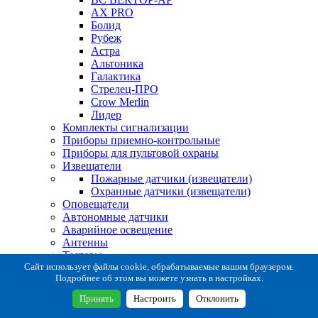
AX PRO
Болид
Рубеж
Астра
Альтоника
Галактика
Стрелец-ПРО
Crow Merlin
Лидер
Комплекты сигнализации
Приборы приемно-контрольные
Приборы для пультовой охраны
Извещатели
Пожарные датчики (извещатели)
Охранные датчики (извещатели)
Оповещатели
Автономные датчики
Аварийное освещение
Антенны
Тестеры
Система сбора извещений
Сайт использует файлы cookie, обрабатываемые вашим браузером.
Подробнее об этом вы можете узнать в настройках.
Расходные и монтажные материалы
Коробки коммутационные
Принять
Настроить
Отклонить
Кронштейны для извещателей