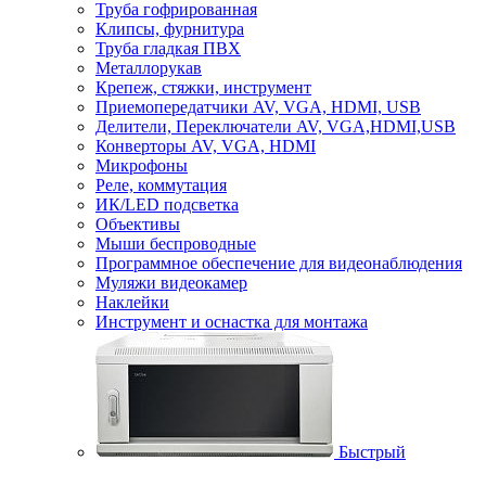
Труба гофрированная
Клипсы, фурнитура
Труба гладкая ПВХ
Металлорукав
Крепеж, стяжки, инструмент
Приемопередатчики AV, VGA, HDMI, USB
Делители, Переключатели AV, VGA,HDMI,USB
Конверторы AV, VGA, HDMI
Микрофоны
Реле, коммутация
ИК/LED подсветка
Объективы
Мыши беспроводные
Программное обеспечение для видеонаблюдения
Муляжи видеокамер
Наклейки
Инструмент и оснастка для монтажа
Быстрый