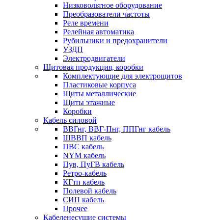
Низковольтное оборудование
Преобразователи частоты
Реле времени
Релейная автоматика
Рубильники и предохранители
УЗДП
Электродвигатели
Щитовая продукция, коробки
Комплектующие для электрощитов
Пластиковые корпуса
Щиты металлические
Щиты этажные
Коробки
Кабель силовой
ВВГнг, ВВГ-Пнг, ППГнг кабель
ШВВП кабель
ПВС кабель
NYM кабель
Пув, ПуГВ кабель
Ретро-кабель
КГтп кабель
Полевой кабель
СИП кабель
Прочее
Кабеленесущие системы