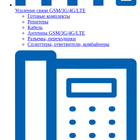
Усиление связи GSM/3G/4G/LTE
Готовые комплекты
Репитеры
Кабель
Антенны GSM/3G/4G/LTE
Разъемы, переходники
Сплиттеры, ответвители, комбайнеры