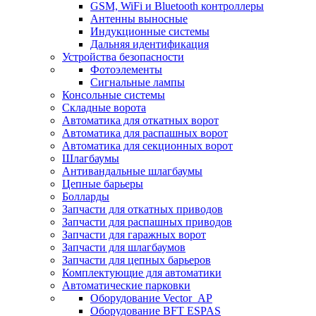
GSM, WiFi и Bluetooth контроллеры
Антенны выносные
Индукционные системы
Дальняя идентификация
Устройства безопасности
Фотоэлементы
Сигнальные лампы
Консольные системы
Складные ворота
Автоматика для откатных ворот
Автоматика для распашных ворот
Автоматика для секционных ворот
Шлагбаумы
Антивандальные шлагбаумы
Цепные барьеры
Болларды
Запчасти для откатных приводов
Запчасти для распашных приводов
Запчасти для гаражных ворот
Запчасти для шлагбаумов
Запчасти для цепных барьеров
Комплектующие для автоматики
Автоматические парковки
Оборудование Vector_AP
Оборудование BFT ESPAS