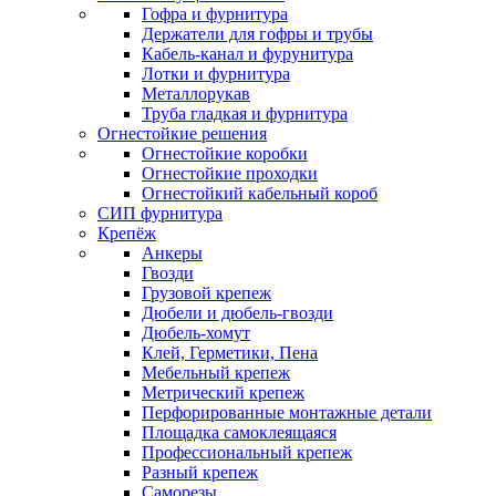
Гофра и фурнитура
Держатели для гофры и трубы
Кабель-канал и фурунитура
Лотки и фурнитура
Металлорукав
Труба гладкая и фурнитура
Огнестойкие решения
Огнестойкие коробки
Огнестойкие проходки
Огнестойкий кабельный короб
СИП фурнитура
Крепёж
Анкеры
Гвозди
Грузовой крепеж
Дюбели и дюбель-гвозди
Дюбель-хомут
Клей, Герметики, Пена
Мебельный крепеж
Метрический крепеж
Перфорированные монтажные детали
Площадка самоклеящаяся
Профессиональный крепеж
Разный крепеж
Саморезы