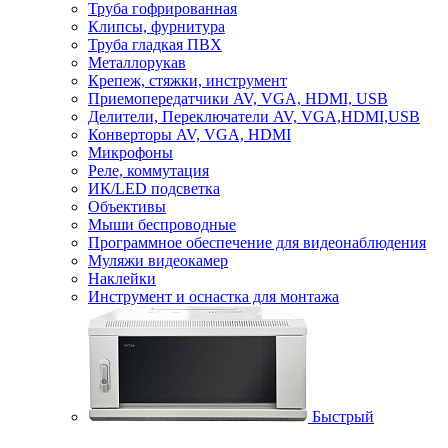
Труба гофрированная
Клипсы, фурнитура
Труба гладкая ПВХ
Металлорукав
Крепеж, стяжки, инструмент
Приемопередатчики AV, VGA, HDMI, USB
Делители, Переключатели AV, VGA,HDMI,USB
Конверторы AV, VGA, HDMI
Микрофоны
Реле, коммутация
ИК/LED подсветка
Объективы
Мыши беспроводные
Программное обеспечение для видеонаблюдения
Муляжи видеокамер
Наклейки
Инструмент и оснастка для монтажа
Быстрый