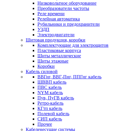
Низковольтное оборудование
Преобразователи частоты
Реле времени
Релейная автоматика
Рубильники и предохранители
УЗДП
Электродвигатели
Щитовая продукция, коробки
Комплектующие для электрощитов
Пластиковые корпуса
Щиты металлические
Щиты этажные
Коробки
Кабель силовой
ВВГнг, ВВГ-Пнг, ППГнг кабель
ШВВП кабель
ПВС кабель
NYM кабель
Пув, ПуГВ кабель
Ретро-кабель
КГтп кабель
Полевой кабель
СИП кабель
Прочее
Кабеленесущие системы