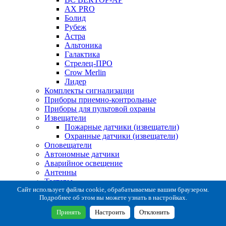
AX PRO
Болид
Рубеж
Астра
Альтоника
Галактика
Стрелец-ПРО
Crow Merlin
Лидер
Комплекты сигнализации
Приборы приемно-контрольные
Приборы для пультовой охраны
Извещатели
Пожарные датчики (извещатели)
Охранные датчики (извещатели)
Оповещатели
Автономные датчики
Аварийное освещение
Антенны
Тестеры
Система сбора извещений
Сайт использует файлы cookie, обрабатываемые вашим браузером.
Подробнее об этом вы можете узнать в настройках.
Расходные и монтажные материалы
Коробки коммутационные
Принять
Настроить
Отклонить
Кронштейны для извещателей