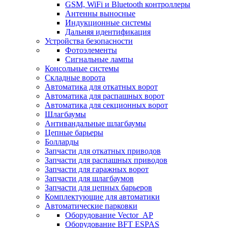
GSM, WiFi и Bluetooth контроллеры
Антенны выносные
Индукционные системы
Дальняя идентификация
Устройства безопасности
Фотоэлементы
Сигнальные лампы
Консольные системы
Складные ворота
Автоматика для откатных ворот
Автоматика для распашных ворот
Автоматика для секционных ворот
Шлагбаумы
Антивандальные шлагбаумы
Цепные барьеры
Болларды
Запчасти для откатных приводов
Запчасти для распашных приводов
Запчасти для гаражных ворот
Запчасти для шлагбаумов
Запчасти для цепных барьеров
Комплектующие для автоматики
Автоматические парковки
Оборудование Vector_AP
Оборудование BFT ESPAS