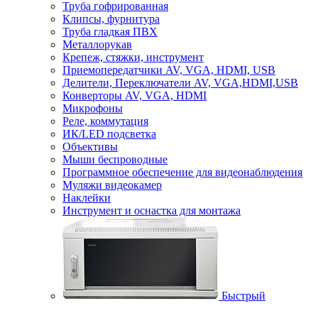
Труба гофрированная
Клипсы, фурнитура
Труба гладкая ПВХ
Металлорукав
Крепеж, стяжки, инструмент
Приемопередатчики AV, VGA, HDMI, USB
Делители, Переключатели AV, VGA,HDMI,USB
Конверторы AV, VGA, HDMI
Микрофоны
Реле, коммутация
ИК/LED подсветка
Объективы
Мыши беспроводные
Программное обеспечение для видеонаблюдения
Муляжи видеокамер
Наклейки
Инструмент и оснастка для монтажа
Быстрый