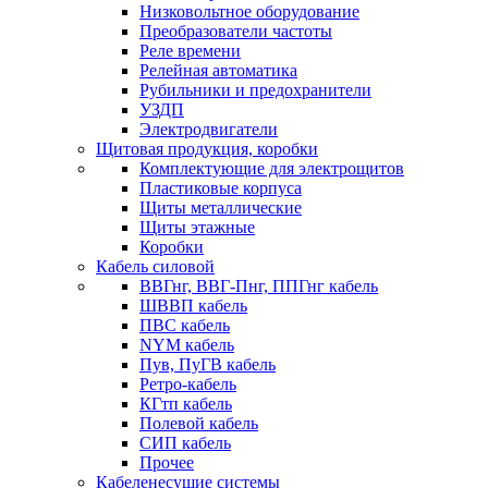
Низковольтное оборудование
Преобразователи частоты
Реле времени
Релейная автоматика
Рубильники и предохранители
УЗДП
Электродвигатели
Щитовая продукция, коробки
Комплектующие для электрощитов
Пластиковые корпуса
Щиты металлические
Щиты этажные
Коробки
Кабель силовой
ВВГнг, ВВГ-Пнг, ППГнг кабель
ШВВП кабель
ПВС кабель
NYM кабель
Пув, ПуГВ кабель
Ретро-кабель
КГтп кабель
Полевой кабель
СИП кабель
Прочее
Кабеленесущие системы