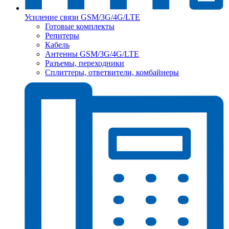
Усиление связи GSM/3G/4G/LTE
Готовые комплекты
Репитеры
Кабель
Антенны GSM/3G/4G/LTE
Разъемы, переходники
Сплиттеры, ответвители, комбайнеры