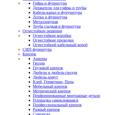
Гофра и фурнитура
Держатели для гофры и трубы
Кабель-канал и фурунитура
Лотки и фурнитура
Металлорукав
Труба гладкая и фурнитура
Огнестойкие решения
Огнестойкие коробки
Огнестойкие проходки
Огнестойкий кабельный короб
СИП фурнитура
Крепёж
Анкеры
Гвозди
Грузовой крепеж
Дюбели и дюбель-гвозди
Дюбель-хомут
Клей, Герметики, Пена
Мебельный крепеж
Метрический крепеж
Перфорированные монтажные детали
Площадка самоклеящаяся
Профессиональный крепеж
Разный крепеж
Саморезы