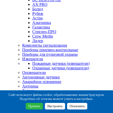
AX PRO
Болид
Рубеж
Астра
Альтоника
Галактика
Стрелец-ПРО
Crow Merlin
Лидер
Комплекты сигнализации
Приборы приемно-контрольные
Приборы для пультовой охраны
Извещатели
Пожарные датчики (извещатели)
Охранные датчики (извещатели)
Оповещатели
Автономные датчики
Аварийное освещение
Антенны
Тестеры
Система сбора извещений
Сайт использует файлы cookie, обрабатываемые вашим браузером.
Подробнее об этом вы можете узнать в настройках.
Расходные и монтажные материалы
Коробки коммутационные
Принять
Настроить
Отклонить
Кронштейны для извещателей