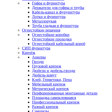
Гофра и фурнитура
Держатели для гофры и трубы
Кабель-канал и фурунитура
Лотки и фурнитура
Металлорукав
Труба гладкая и фурнитура
Огнестойкие решения
Огнестойкие коробки
Огнестойкие проходки
Огнестойкий кабельный короб
СИП фурнитура
Крепёж
Анкеры
Гвозди
Грузовой крепеж
Дюбели и дюбель-гвозди
Дюбель-хомут
Клей, Герметики, Пена
Мебельный крепеж
Метрический крепеж
Перфорированные монтажные детали
Площадка самоклеящаяся
Профессиональный крепеж
Разный крепеж
Саморезы