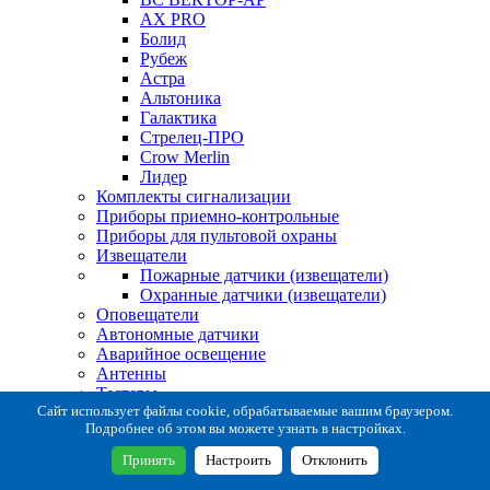
AX PRO
Болид
Рубеж
Астра
Альтоника
Галактика
Стрелец-ПРО
Crow Merlin
Лидер
Комплекты сигнализации
Приборы приемно-контрольные
Приборы для пультовой охраны
Извещатели
Пожарные датчики (извещатели)
Охранные датчики (извещатели)
Оповещатели
Автономные датчики
Аварийное освещение
Антенны
Тестеры
Система сбора извещений
Сайт использует файлы cookie, обрабатываемые вашим браузером.
Подробнее об этом вы можете узнать в настройках.
Расходные и монтажные материалы
Коробки коммутационные
Принять
Настроить
Отклонить
Кронштейны для извещателей