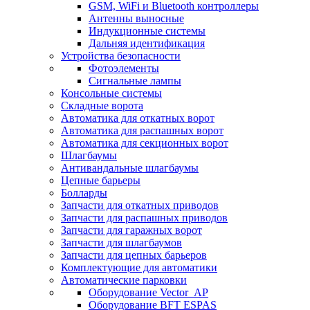
GSM, WiFi и Bluetooth контроллеры
Антенны выносные
Индукционные системы
Дальняя идентификация
Устройства безопасности
Фотоэлементы
Сигнальные лампы
Консольные системы
Складные ворота
Автоматика для откатных ворот
Автоматика для распашных ворот
Автоматика для секционных ворот
Шлагбаумы
Антивандальные шлагбаумы
Цепные барьеры
Болларды
Запчасти для откатных приводов
Запчасти для распашных приводов
Запчасти для гаражных ворот
Запчасти для шлагбаумов
Запчасти для цепных барьеров
Комплектующие для автоматики
Автоматические парковки
Оборудование Vector_AP
Оборудование BFT ESPAS