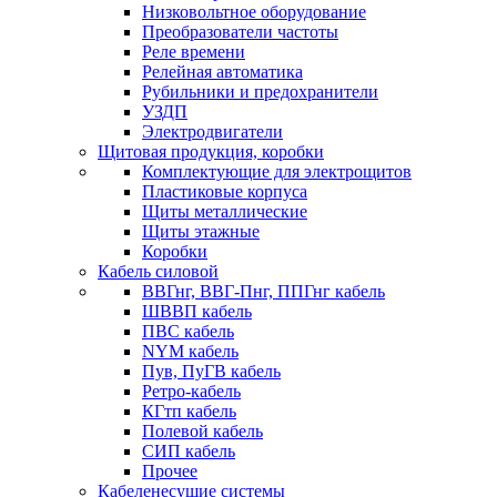
Низковольтное оборудование
Преобразователи частоты
Реле времени
Релейная автоматика
Рубильники и предохранители
УЗДП
Электродвигатели
Щитовая продукция, коробки
Комплектующие для электрощитов
Пластиковые корпуса
Щиты металлические
Щиты этажные
Коробки
Кабель силовой
ВВГнг, ВВГ-Пнг, ППГнг кабель
ШВВП кабель
ПВС кабель
NYM кабель
Пув, ПуГВ кабель
Ретро-кабель
КГтп кабель
Полевой кабель
СИП кабель
Прочее
Кабеленесущие системы