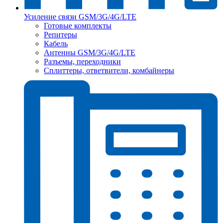
Усиление связи GSM/3G/4G/LTE
Готовые комплекты
Репитеры
Кабель
Антенны GSM/3G/4G/LTE
Разъемы, переходники
Сплиттеры, ответвители, комбайнеры