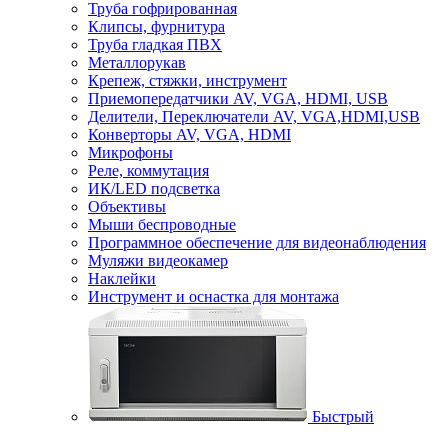
Труба гофрированная
Клипсы, фурнитура
Труба гладкая ПВХ
Металлорукав
Крепеж, стяжки, инструмент
Приемопередатчики AV, VGA, HDMI, USB
Делители, Переключатели AV, VGA,HDMI,USB
Конверторы AV, VGA, HDMI
Микрофоны
Реле, коммутация
ИК/LED подсветка
Объективы
Мыши беспроводные
Программное обеспечение для видеонаблюдения
Муляжи видеокамер
Наклейки
Инструмент и оснастка для монтажа
Быстрый