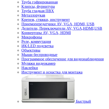
Труба гофрированная
Клипсы, фурнитура
Труба гладкая ПВХ
Металлорукав
Крепеж, стяжки, инструмент
Приемопередатчики AV, VGA, HDMI, USB
Делители, Переключатели AV, VGA,HDMI,USB
Конверторы AV, VGA, HDMI
Микрофоны
Реле, коммутация
ИК/LED подсветка
Объективы
Мыши беспроводные
Программное обеспечение для видеонаблюдения
Муляжи видеокамер
Наклейки
Инструмент и оснастка для монтажа
Быстрый