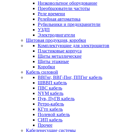
Низковольтное оборудование
Преобразователи частоты
Реле времени
Релейная автоматика
Рубильники и предохранители
УЗДП
Электродвигатели
Щитовая продукция, коробки
Комплектующие для электрощитов
Пластиковые корпуса
Щиты металлические
Щиты этажные
Коробки
Кабель силовой
ВВГнг, ВВГ-Пнг, ППГнг кабель
ШВВП кабель
ПВС кабель
NYM кабель
Пув, ПуГВ кабель
Ретро-кабель
КГтп кабель
Полевой кабель
СИП кабель
Прочее
Кабеленесущие системы