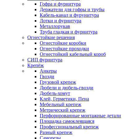
Гофра и фурнитура
Держатели для гофры и трубы
Кабель-канал и фурунитура
Лотки и фурнитура
Металлорукав
Труба гладкая и фурнитура
Огнестойкие решения
Огнестойкие коробки
Огнестойкие проходки
Огнестойкий кабельный короб
СИП фурнитура
Крепёж
Анкеры
Гвозди
Грузовой крепеж
Дюбели и дюбель-гвозди
Дюбель-хомут
Клей, Герметики, Пена
Мебельный крепеж
Метрический крепеж
Перфорированные монтажные детали
Площадка самоклеящаяся
Профессиональный крепеж
Разный крепеж
Саморезы