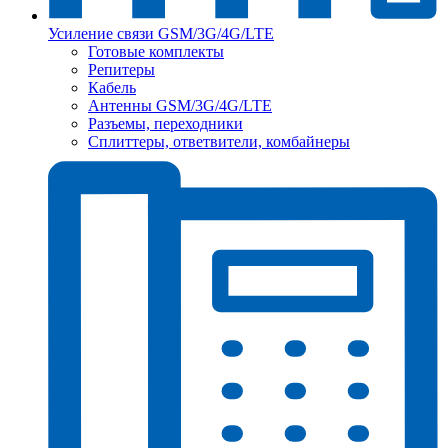
Усиление связи GSM/3G/4G/LTE
Готовые комплекты
Репитеры
Кабель
Антенны GSM/3G/4G/LTE
Разъемы, переходники
Сплиттеры, ответвители, комбайнеры