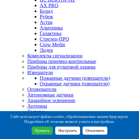
AX PRO
Болид
Рубеж
Астра
Альтоника
Галактика
Стрелец-ПРО
Crow Merlin
Лидер
Комплекты сигнализации
Приборы приемно-контрольные
Приборы для пультовой охраны
Извещатели
Пожарные датчики (извещатели)
Охранные датчики (извещатели)
Оповещатели
Автономные датчики
Аварийное освещение
Антенны
Тестеры
Система сбора извещений
Сайт использует файлы cookie, обрабатываемые вашим браузером.
Подробнее об этом вы можете узнать в настройках.
Расходные и монтажные материалы
Коробки коммутационные
Принять
Настроить
Отклонить
Кронштейны для извещателей