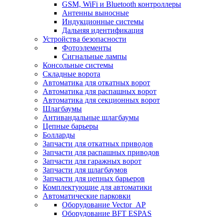
GSM, WiFi и Bluetooth контроллеры
Антенны выносные
Индукционные системы
Дальняя идентификация
Устройства безопасности
Фотоэлементы
Сигнальные лампы
Консольные системы
Складные ворота
Автоматика для откатных ворот
Автоматика для распашных ворот
Автоматика для секционных ворот
Шлагбаумы
Антивандальные шлагбаумы
Цепные барьеры
Болларды
Запчасти для откатных приводов
Запчасти для распашных приводов
Запчасти для гаражных ворот
Запчасти для шлагбаумов
Запчасти для цепных барьеров
Комплектующие для автоматики
Автоматические парковки
Оборудование Vector_AP
Оборудование BFT ESPAS