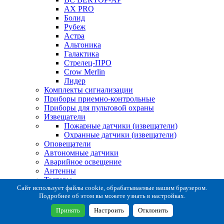
AX PRO
Болид
Рубеж
Астра
Альтоника
Галактика
Стрелец-ПРО
Crow Merlin
Лидер
Комплекты сигнализации
Приборы приемно-контрольные
Приборы для пультовой охраны
Извещатели
Пожарные датчики (извещатели)
Охранные датчики (извещатели)
Оповещатели
Автономные датчики
Аварийное освещение
Антенны
Тестеры
Система сбора извещений
Сайт использует файлы cookie, обрабатываемые вашим браузером.
Подробнее об этом вы можете узнать в настройках.
Расходные и монтажные материалы
Коробки коммутационные
Принять
Настроить
Отклонить
Кронштейны для извещателей