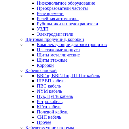
Низковольтное оборудование
Преобразователи частоты
Реле времени
Релейная автоматика
Рубильники и предохранители
УЗДП
Электродвигатели
Щитовая продукция, коробки
Комплектующие для электрощитов
Пластиковые корпуса
Щиты металлические
Щиты этажные
Коробки
Кабель силовой
ВВГнг, ВВГ-Пнг, ППГнг кабель
ШВВП кабель
ПВС кабель
NYM кабель
Пув, ПуГВ кабель
Ретро-кабель
КГтп кабель
Полевой кабель
СИП кабель
Прочее
Кабеленесущие системы