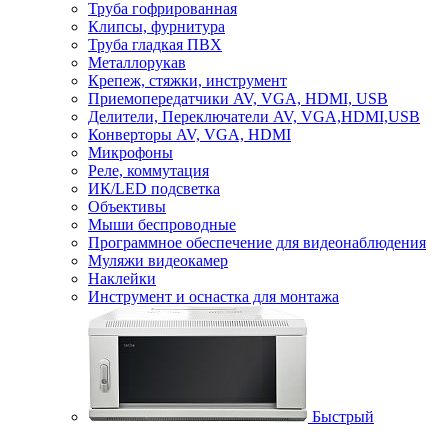
Труба гофрированная
Клипсы, фурнитура
Труба гладкая ПВХ
Металлорукав
Крепеж, стяжки, инструмент
Приемопередатчики AV, VGA, HDMI, USB
Делители, Переключатели AV, VGA,HDMI,USB
Конверторы AV, VGA, HDMI
Микрофоны
Реле, коммутация
ИК/LED подсветка
Объективы
Мыши беспроводные
Программное обеспечение для видеонаблюдения
Муляжи видеокамер
Наклейки
Инструмент и оснастка для монтажа
Быстрый