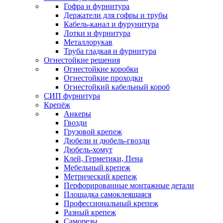
Гофра и фурнитура
Держатели для гофры и трубы
Кабель-канал и фурунитура
Лотки и фурнитура
Металлорукав
Труба гладкая и фурнитура
Огнестойкие решения
Огнестойкие коробки
Огнестойкие проходки
Огнестойкий кабельный короб
СИП фурнитура
Крепёж
Анкеры
Гвозди
Грузовой крепеж
Дюбели и дюбель-гвозди
Дюбель-хомут
Клей, Герметики, Пена
Мебельный крепеж
Метрический крепеж
Перфорированные монтажные детали
Площадка самоклеящаяся
Профессиональный крепеж
Разный крепеж
Саморезы