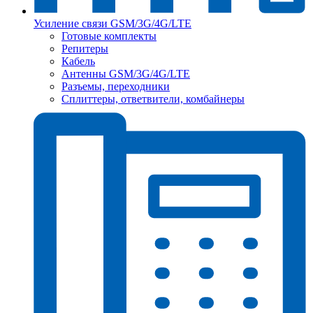
Усиление связи GSM/3G/4G/LTE
Готовые комплекты
Репитеры
Кабель
Антенны GSM/3G/4G/LTE
Разъемы, переходники
Сплиттеры, ответвители, комбайнеры