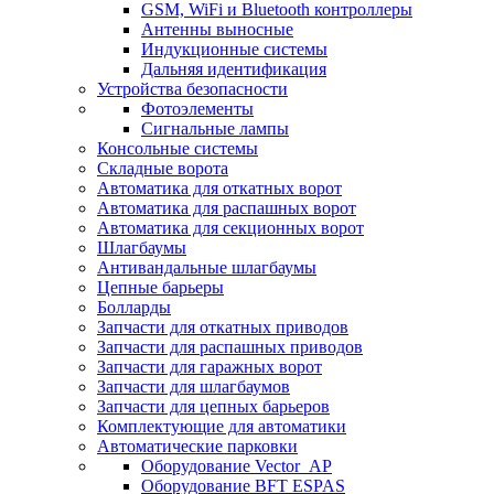
GSM, WiFi и Bluetooth контроллеры
Антенны выносные
Индукционные системы
Дальняя идентификация
Устройства безопасности
Фотоэлементы
Сигнальные лампы
Консольные системы
Складные ворота
Автоматика для откатных ворот
Автоматика для распашных ворот
Автоматика для секционных ворот
Шлагбаумы
Антивандальные шлагбаумы
Цепные барьеры
Болларды
Запчасти для откатных приводов
Запчасти для распашных приводов
Запчасти для гаражных ворот
Запчасти для шлагбаумов
Запчасти для цепных барьеров
Комплектующие для автоматики
Автоматические парковки
Оборудование Vector_AP
Оборудование BFT ESPAS