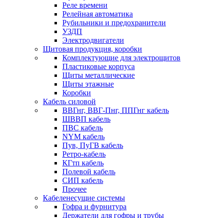
Реле времени
Релейная автоматика
Рубильники и предохранители
УЗДП
Электродвигатели
Щитовая продукция, коробки
Комплектующие для электрощитов
Пластиковые корпуса
Щиты металлические
Щиты этажные
Коробки
Кабель силовой
ВВГнг, ВВГ-Пнг, ППГнг кабель
ШВВП кабель
ПВС кабель
NYM кабель
Пув, ПуГВ кабель
Ретро-кабель
КГтп кабель
Полевой кабель
СИП кабель
Прочее
Кабеленесущие системы
Гофра и фурнитура
Держатели для гофры и трубы