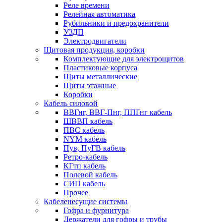
Реле времени
Релейная автоматика
Рубильники и предохранители
УЗДП
Электродвигатели
Щитовая продукция, коробки
Комплектующие для электрощитов
Пластиковые корпуса
Щиты металлические
Щиты этажные
Коробки
Кабель силовой
ВВГнг, ВВГ-Пнг, ППГнг кабель
ШВВП кабель
ПВС кабель
NYM кабель
Пув, ПуГВ кабель
Ретро-кабель
КГтп кабель
Полевой кабель
СИП кабель
Прочее
Кабеленесущие системы
Гофра и фурнитура
Держатели для гофры и трубы