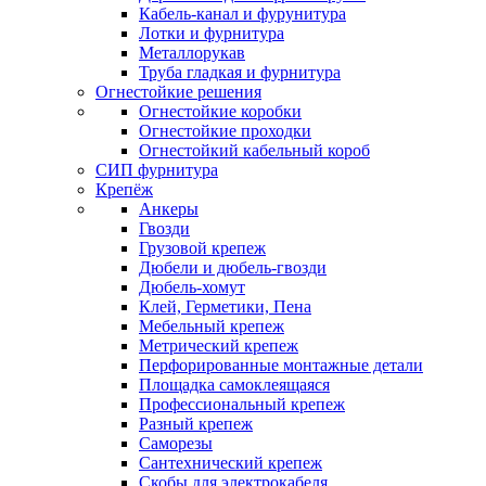
Кабель-канал и фурунитура
Лотки и фурнитура
Металлорукав
Труба гладкая и фурнитура
Огнестойкие решения
Огнестойкие коробки
Огнестойкие проходки
Огнестойкий кабельный короб
СИП фурнитура
Крепёж
Анкеры
Гвозди
Грузовой крепеж
Дюбели и дюбель-гвозди
Дюбель-хомут
Клей, Герметики, Пена
Мебельный крепеж
Метрический крепеж
Перфорированные монтажные детали
Площадка самоклеящаяся
Профессиональный крепеж
Разный крепеж
Саморезы
Сантехнический крепеж
Скобы для электрокабеля