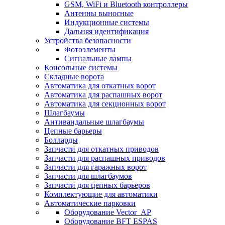
GSM, WiFi и Bluetooth контроллеры
Антенны выносные
Индукционные системы
Дальняя идентификация
Устройства безопасности
Фотоэлементы
Сигнальные лампы
Консольные системы
Складные ворота
Автоматика для откатных ворот
Автоматика для распашных ворот
Автоматика для секционных ворот
Шлагбаумы
Антивандальные шлагбаумы
Цепные барьеры
Болларды
Запчасти для откатных приводов
Запчасти для распашных приводов
Запчасти для гаражных ворот
Запчасти для шлагбаумов
Запчасти для цепных барьеров
Комплектующие для автоматики
Автоматические парковки
Оборудование Vector_AP
Оборудование BFT ESPAS