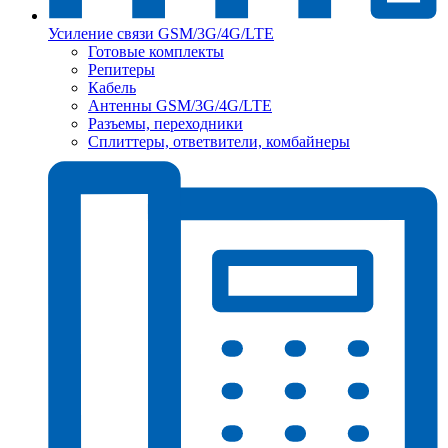
Усиление связи GSM/3G/4G/LTE
Готовые комплекты
Репитеры
Кабель
Антенны GSM/3G/4G/LTE
Разъемы, переходники
Сплиттеры, ответвители, комбайнеры