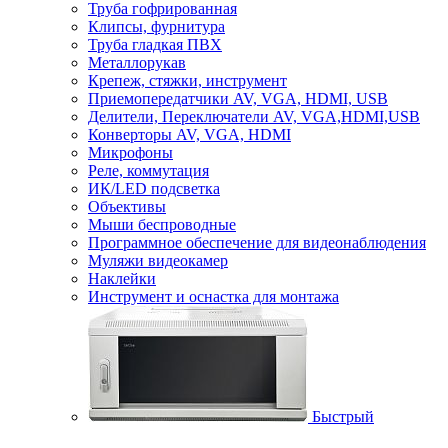
Труба гофрированная
Клипсы, фурнитура
Труба гладкая ПВХ
Металлорукав
Крепеж, стяжки, инструмент
Приемопередатчики AV, VGA, HDMI, USB
Делители, Переключатели AV, VGA,HDMI,USB
Конверторы AV, VGA, HDMI
Микрофоны
Реле, коммутация
ИК/LED подсветка
Объективы
Мыши беспроводные
Программное обеспечение для видеонаблюдения
Муляжи видеокамер
Наклейки
Инструмент и оснастка для монтажа
Быстрый