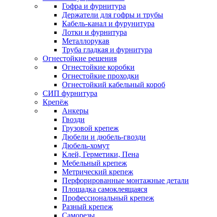
Гофра и фурнитура
Держатели для гофры и трубы
Кабель-канал и фурунитура
Лотки и фурнитура
Металлорукав
Труба гладкая и фурнитура
Огнестойкие решения
Огнестойкие коробки
Огнестойкие проходки
Огнестойкий кабельный короб
СИП фурнитура
Крепёж
Анкеры
Гвозди
Грузовой крепеж
Дюбели и дюбель-гвозди
Дюбель-хомут
Клей, Герметики, Пена
Мебельный крепеж
Метрический крепеж
Перфорированные монтажные детали
Площадка самоклеящаяся
Профессиональный крепеж
Разный крепеж
Саморезы