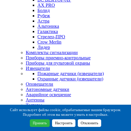
AX PRO
Болид
Рубеж
Астра
Альтоника
Галактика
Стрелец-ПРО
Crow Merlin
Лидер
Комплекты сигнализации
Приборы приемно-контрольные
Приборы для пультовой охраны
Извещатели
Пожарные датчики (извещатели)
Охранные датчики (извещатели)
Оповещатели
Автономные датчики
Аварийное освещение
Антенны
Тестеры
Система сбора извещений
Сайт использует файлы cookie, обрабатываемые вашим браузером.
Подробнее об этом вы можете узнать в настройках.
Расходные и монтажные материалы
Коробки коммутационные
Принять
Настроить
Отклонить
Кронштейны для извещателей