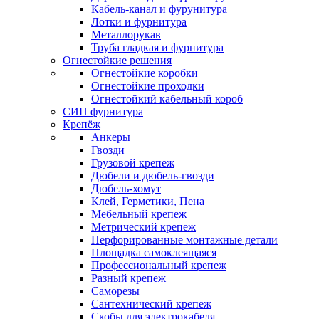
Кабель-канал и фурунитура
Лотки и фурнитура
Металлорукав
Труба гладкая и фурнитура
Огнестойкие решения
Огнестойкие коробки
Огнестойкие проходки
Огнестойкий кабельный короб
СИП фурнитура
Крепёж
Анкеры
Гвозди
Грузовой крепеж
Дюбели и дюбель-гвозди
Дюбель-хомут
Клей, Герметики, Пена
Мебельный крепеж
Метрический крепеж
Перфорированные монтажные детали
Площадка самоклеящаяся
Профессиональный крепеж
Разный крепеж
Саморезы
Сантехнический крепеж
Скобы для электрокабеля