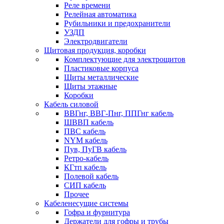
Реле времени
Релейная автоматика
Рубильники и предохранители
УЗДП
Электродвигатели
Щитовая продукция, коробки
Комплектующие для электрощитов
Пластиковые корпуса
Щиты металлические
Щиты этажные
Коробки
Кабель силовой
ВВГнг, ВВГ-Пнг, ППГнг кабель
ШВВП кабель
ПВС кабель
NYM кабель
Пув, ПуГВ кабель
Ретро-кабель
КГтп кабель
Полевой кабель
СИП кабель
Прочее
Кабеленесущие системы
Гофра и фурнитура
Держатели для гофры и трубы